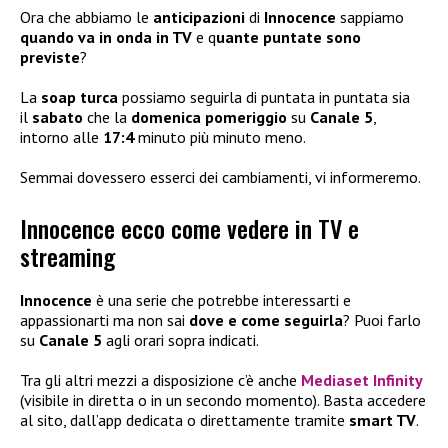
Ora che abbiamo le
anticipazioni
di
Innocence
sappiamo
quando va in onda in TV
e q
uante puntate sono
previste
?
La
soap turca
possiamo seguirla di puntata in puntata sia
il
sabato
che la
domenica pomeriggio
su
Canale 5
,
intorno alle
17:4
minuto più minuto meno.
Semmai dovessero esserci dei cambiamenti, vi informeremo.
Innocence ecco come vedere in TV e
streaming
Innocence
è una serie che potrebbe interessarti e
appassionarti ma non sai
dove e come seguirla
? Puoi farlo
su
Canale 5
agli orari sopra indicati.
Tra gli altri mezzi a disposizione c’è anche
Mediaset Infinity
(visibile in diretta o in un secondo momento). Basta accedere
al sito, dall’app dedicata o direttamente tramite
smart TV
.