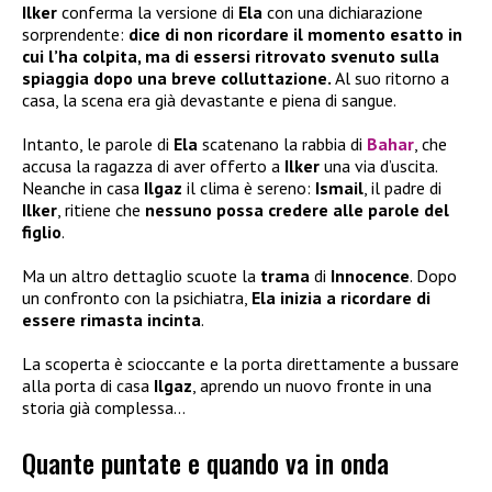
Ilker
conferma la versione di
Ela
con una dichiarazione
sorprendente:
dice di non ricordare il momento esatto in
cui l’ha colpita, ma di essersi ritrovato svenuto sulla
spiaggia dopo una breve colluttazione.
Al suo ritorno a
casa, la scena era già devastante e piena di sangue.
Intanto, le parole di
Ela
scatenano la rabbia di
Bahar
, che
accusa la ragazza di aver offerto a
Ilker
una via d’uscita.
Neanche in casa
Ilgaz
il clima è sereno:
Ismail
, il padre di
Ilker
, ritiene che
nessuno possa credere alle parole del
figlio
.
Ma un altro dettaglio scuote la
trama
di
Innocence
. Dopo
un confronto con la psichiatra,
Ela inizia a ricordare di
essere rimasta incinta
.
La scoperta è scioccante e la porta direttamente a bussare
alla porta di casa
Ilgaz
, aprendo un nuovo fronte in una
storia già complessa…
Quante puntate e quando va in onda