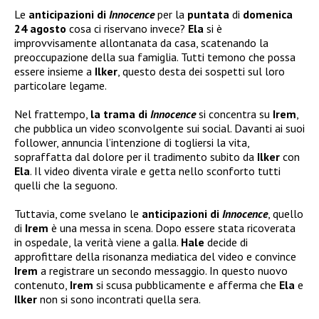
Le
anticipazioni di
Innocence
per la
puntata
di
domenica
24 agosto
cosa ci riservano invece?
Ela
si è
improvvisamente allontanata da casa, scatenando la
preoccupazione della sua famiglia. Tutti temono che possa
essere insieme a
Ilker
, questo desta dei sospetti sul loro
particolare legame.
Nel frattempo,
la trama di
Innocence
si concentra su
Irem
,
che pubblica un video sconvolgente sui social. Davanti ai suoi
follower, annuncia l’intenzione di togliersi la vita,
sopraffatta dal dolore per il tradimento subito da
Ilker
con
Ela
. Il video diventa virale e getta nello sconforto tutti
quelli che la seguono.
Tuttavia, come svelano le
anticipazioni di
Innocence
, quello
di
Irem
è una messa in scena. Dopo essere stata ricoverata
in ospedale, la verità viene a galla.
Hale
decide di
approfittare della risonanza mediatica del video e convince
Irem
a registrare un secondo messaggio. In questo nuovo
contenuto,
Irem
si scusa pubblicamente e afferma che
Ela
e
Ilker
non si sono incontrati quella sera.