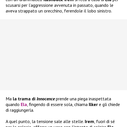
scusarsi per l’aggressione avvenuta in passato, quando le
aveva strappato un orecchino, ferendole il lobo sinistro.
Ma
la trama di
Innocence
prende una piega inaspettata
quando
Ela
, fingendo di essere sola, chiama
Ilker
e gli chiede
di raggiungerla.
A quel punto, la tensione sale alle stelle.
Irem
, fuori di sé
per la gelosia, afferra un vaso con l’intento di colpire
Ela
,