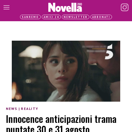
SANREMO
AMICI 24
NEWSLETTER
ABBONATI
NEWS
|
REALITY
Innocence anticipazioni trama
puntate 30 e 31 agosto