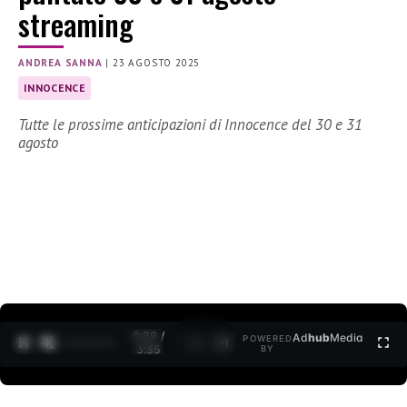
streaming
ANDREA SANNA
|
23 AGOSTO 2025
INNOCENCE
Tutte le prossime anticipazioni di Innocence del 30 e 31
agosto
0:30 /
Ad
hub
Media
POWERED
1
/
2
3:35
BY