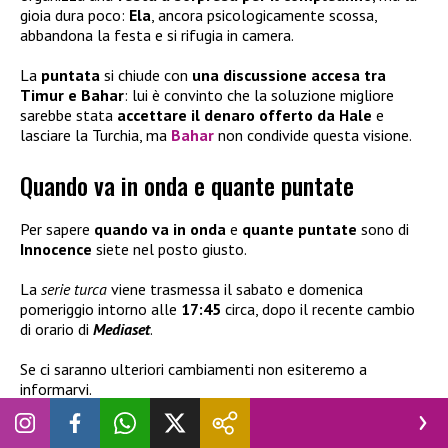
gioia dura poco:
Ela
, ancora psicologicamente scossa,
abbandona la festa e si rifugia in camera.
La
puntata
si chiude con
una discussione accesa tra
Timur e Bahar
: lui è convinto che la soluzione migliore
sarebbe stata
accettare il denaro offerto da Hale
e
lasciare la Turchia, ma
Bahar
non condivide questa visione.
Quando va in onda e quante puntate
Per sapere
quando va in onda
e
quante puntate
sono di
Innocence
siete nel posto giusto.
La
serie turca
viene trasmessa il sabato e domenica
pomeriggio intorno alle
17:45
circa, dopo il recente cambio
di orario di
Mediaset
.
Se ci saranno ulteriori cambiamenti non esiteremo a
informarvi.
Innocence come vedere in TV e streaming