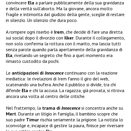
convincere
Ela
a parlare pubblicamente della sua gravidanza
e della verità sull’aborto. Ma la giovane, ancora molto
fragile e intimorita dal giudizio della gente, sceglie di restare
in silenzio. Un silenzio che dura poco.
A rompere ogni riserbo è
Irem
, che decide di fare una diretta
sui social dopo il divorzio con
Ilker
. Durante il collegamento,
non solo conferma la rottura con il marito, ma lascia tutti
senza parole quando parla apertamente della gravidanza di
Ela
, rivelando un segreto che fino a quel momento era
rimasto custodito da pochi.
Le
anticipazioni di
Innocence
continuano con la reazione
mediatica: le rivelazioni di Irem fanno il giro del web,
scatenando una bufera. Anche il pubblico si divide, tra chi
difende
Ela
e chi la accusa. La ragazza, già provata, si ritrova
ancora una volta al centro delle critiche.
Nel frattempo, la
trama di
Innocence
si concentra anche su
Mert
. Durante un litigio in famiglia, il bambino scopre che
suo padre
Timur
rischia seriamente la prigione. La notizia lo
sconvolge e, incapace di gestire la paura, finisce per riversare