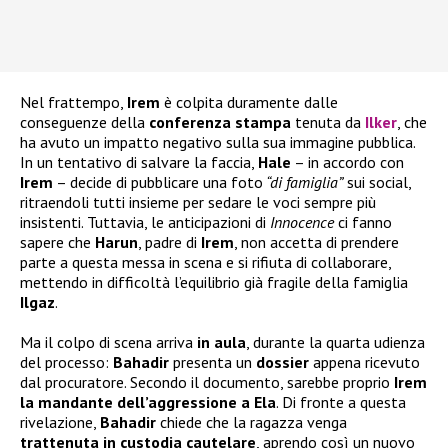
Nel frattempo,
Irem
è colpita duramente dalle
conseguenze della
conferenza stampa
tenuta da
Ilker
, che
ha avuto un impatto negativo sulla sua immagine pubblica.
In un tentativo di salvare la faccia,
Hale
– in accordo con
Irem
– decide di pubblicare una foto
“di famiglia”
sui social,
ritraendoli tutti insieme per sedare le voci sempre più
insistenti. Tuttavia, le anticipazioni di
Innocence
ci fanno
sapere che
Harun
, padre di
Irem
, non accetta di prendere
parte a questa messa in scena e si rifiuta di collaborare,
mettendo in difficoltà l’equilibrio già fragile della famiglia
Ilgaz
.
Ma il colpo di scena arriva
in aula
, durante la quarta udienza
del processo:
Bahadir
presenta un
dossier
appena ricevuto
dal procuratore. Secondo il documento, sarebbe proprio
Irem
la mandante dell’aggressione a Ela
. Di fronte a questa
rivelazione,
Bahadir
chiede che la ragazza venga
trattenuta in custodia cautelare
, aprendo così un nuovo