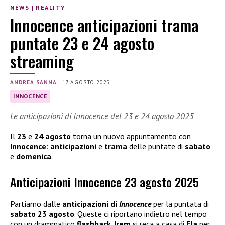
NEWS
|
REALITY
Innocence anticipazioni trama
puntate 23 e 24 agosto
streaming
ANDREA SANNA
|
17 AGOSTO 2025
INNOCENCE
Le anticipazioni di Innocence del 23 e 24 agosto 2025
Il
23
e
24 agosto
torna un nuovo appuntamento con
Innocence
:
anticipazioni
e
trama
delle puntate di
sabato
e
domenica
.
Anticipazioni Innocence 23 agosto 2025
Partiamo dalle
anticipazioni di
Innocence
per la puntata di
sabato 23 agosto
. Queste ci riportano indietro nel tempo
con un drammatico
flashback
.
Irem
si reca a casa di
Ela
per