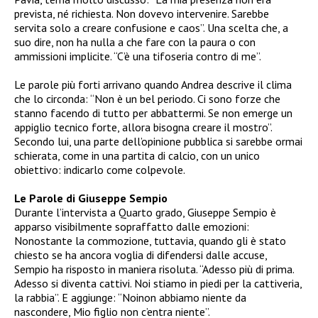
prevista, né richiesta. Non dovevo intervenire. Sarebbe
servita solo a creare confusione e caos”. Una scelta che, a
suo dire, non ha nulla a che fare con la paura o con
ammissioni implicite. “C’è una tifoseria contro di me”.
Le parole più forti arrivano quando Andrea descrive il clima
che lo circonda: “Non è un bel periodo. Ci sono forze che
stanno facendo di tutto per abbattermi. Se non emerge un
appiglio tecnico forte, allora bisogna creare il mostro”.
Secondo lui, una parte dell’opinione pubblica si sarebbe ormai
schierata, come in una partita di calcio, con un unico
obiettivo: indicarlo come colpevole.
Le Parole di Giuseppe Sempio
Durante l’intervista a Quarto grado, Giuseppe Sempio è
apparso visibilmente sopraffatto dalle emozioni:
Nonostante la commozione, tuttavia, quando gli è stato
chiesto se ha ancora voglia di difendersi dalle accuse,
Sempio ha risposto in maniera risoluta. “Adesso più di prima.
Adesso si diventa cattivi. Noi stiamo in piedi per la cattiveria,
la rabbia”. E aggiunge: “Noinon abbiamo niente da
nascondere, Mio figlio non c’entra niente”.