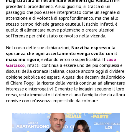
magistratura di riesaminare elementi già valutati
nei
precedenti procedimenti. A suo giudizio, si tratta di un
passaggio che può essere interpretato come un segnale di
attenzione e di volontà di approfondimento, ma che allo
stesso tempo richiede grande cautela. Il rischio, infatti, è
quello di alimentare nuove polemiche o creare ulteriori
sofferenze per chi è stato coinvolto nella vicenda.
Nel corso delle sue dichiarazioni,
Nuzzi ha espresso la
speranza che ogni accertamento venga svolto con il
massimo rigore
, evitando errori o superficialità. Il
caso
Garlasco
, infatti, continua a essere uno dei più complessi e
discussi della cronaca italiana, capace ancora oggi di dividere
opinione pubblica ed esperti. A quasi due decenni dall’omicidio
di Chiara Poggi, la ricerca della verità continua ad alimentare
interesse e interrogativi. E mentre le indagini seguono il loro
corso, resta immutato il dolore di una famiglia che da allora
convive con un’assenza impossibile da colmare.