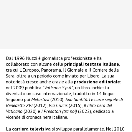
Dal 1996 Nuzzi è giornalista professionista e ha
collaborato con alcune delle
principali testate italiane
,
tra cui L’Europeo, Panorama, Il Giornale e Il Corriere della
Sera, oltre a un periodo come inviato per Libero. La sua
notorietà cresce anche grazie alla
produzione editoriale
:
nel 2009 pubblica
“Vaticano S.p.A.”
, un libro-inchiesta
diventato un caso internazionale, tradotto in 14 lingue.
Seguono poi
Metastasi
(2010),
Sua Santità. Le carte segrete di
Benedetto XVI
(2012),
Via Crucis
(2015),
Il libro nero del
Vaticano
(2020) e
I Predatori (tra noi)
(2022), dedicato a
vicende di cronaca nera italiane.
La
carriera televisiva
si sviluppa parallelamente. Nel 2010