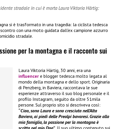
dente stradale in cui è morta Laura Viktoria Härtig:
gna si è trasformato in una tragedia: la ciclista tedesca
o scontro con una moto guidata dall’ex campione azzurro
omicidio stradale.
assione per la montagna e il racconto sui
Laura Viktoria Härtig, 30 anni, era una
influencer
e blogger tedesca molto legata al
mondo della montagna e dello sport. Originaria
di Penzberg, in Baviera, raccontava le sue
esperienze attraverso il suo blog personale e il
profilo Instagram, seguito da oltre 51mila
persone. Sul proprio sito si descriveva così:
“
Ciao, sono Laura e sono cresciuta nell’Alta
Baviera, ai piedi delle Prealpi bavaresi. Grazie alla
mia famiglia, la passione per la montagna è
scritta nel mio Dna
”
. Il suo ultimo contenuto sui