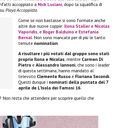
nfatti accoppiato a
Nick Luciani
, dopo la squalifica di
 su
Playa Accoppiata
.
Come se non bastasse si sono formate anche
altre due nuove coppie:
Ilona Staller
e
Nicolas
Vaporidis
, e
Roger Balduino
e
Estefania
Bernal
. Non sono mancate per di più le tanto
temute
nomination
.
A risultare i più votati dal gruppo sono stati
proprio Ilona e Nicolas
, mentre
Carmen Di
Pietro
e
Alessandro Iannoni
, che sono i leader
di questa settimana, hanno mandato al
televoto
Clemente Russo
e
Floriana Secondi
.
Questi dunque i
nominati della puntata del 7
aprile de L’Isola dei Famosi 16
.
? Non resta che attendere per scoprire quello che