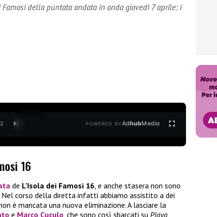
i Famosi della puntata andata in onda giovedì 7 aprile: i
Ad
hub
Media
/
2
POWERED BY
mosi 16
ata
de
L’Isola dei Famosi 16
, e anche stasera non sono
 Nel corso della diretta infatti abbiamo assistito a dei
e non è mancata una nuova eliminazione. A lasciare la
nto
e
Marco Cuculo
, che sono così sbarcati su
Playa