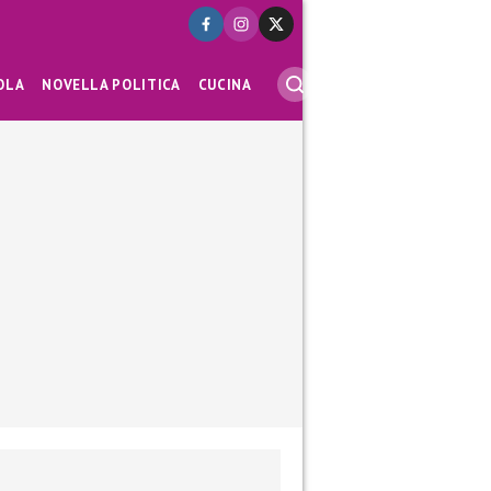
OLA
NOVELLA POLITICA
CUCINA