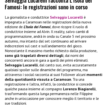
Selvaggia Lucarelli racconta L’Isola dei
Famosi: le registrazioni sono in corso
La giornalista e conduttrice
Selvaggia Lucarelli
è
impegnata a Caramoan nelle registrazioni della nuova
edizione de
L’Isola dei Famosi
, dove ricopre il ruolo di
conduttrice insieme ad Alvin. Il reality, salvo cambi di
programmazione, andrà in onda su Canale 5 nel prossimo
autunno, ma intanto dal set continuano ad arrivare
indiscrezioni sul cast e sull’andamento del gioco.
Nonostante il massimo riserbo richiesto dalla produzione,
sono già trapelati diversi dettagli
, dai nomi dei
concorrenti ancora in gara a quelli dei primi eliminati.
Selvaggia Lucarelli
, dal canto suo, evita accuratamente
qualsiasi spoiler sulle dinamiche del programma, ma
attraverso i social racconta ai suoi follower alcuni
momenti
della quotidianità vissuta a Caramoan
. Tra una
registrazione e l’altra, infatti, la conduttrice si concede
qualche pausa insieme al compagno
Lorenzo Biagiarelli
,
trasformando questa lunga permanenza nelle Filippine
anche in un’occasione per conoscere meglio il territorio e le
sue tradizioni.