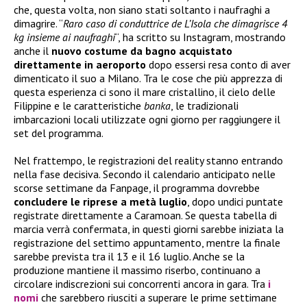
che, questa volta, non siano stati soltanto i naufraghi a
dimagrire. “
Raro caso di conduttrice de L’Isola che dimagrisce 4
kg insieme ai naufraghi
“, ha scritto su Instagram, mostrando
anche il
nuovo costume da bagno acquistato
direttamente in aeroporto
dopo essersi resa conto di aver
dimenticato il suo a Milano. Tra le cose che più apprezza di
questa esperienza ci sono il mare cristallino, il cielo delle
Filippine e le caratteristiche
banka
, le tradizionali
imbarcazioni locali utilizzate ogni giorno per raggiungere il
set del programma.
Nel frattempo, le registrazioni del reality stanno entrando
nella fase decisiva. Secondo il calendario anticipato nelle
scorse settimane da Fanpage, il programma dovrebbe
concludere le riprese a metà luglio
, dopo undici puntate
registrate direttamente a Caramoan. Se questa tabella di
marcia verrà confermata, in questi giorni sarebbe iniziata la
registrazione del settimo appuntamento, mentre la finale
sarebbe prevista tra il 13 e il 16 luglio. Anche se la
produzione mantiene il massimo riserbo, continuano a
circolare indiscrezioni sui concorrenti ancora in gara. Tra
i
nomi
che sarebbero riusciti a superare le prime settimane