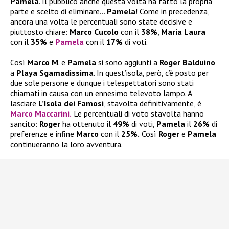
Pamela
. Il pubblico anche questa volta ha fatto la propria
parte e scelto di eliminare…
Pamela
! Come in precedenza,
ancora una volta le percentuali sono state decisive e
piuttosto chiare:
Marco Cucolo
con il
38%
,
Maria Laura
con il
35%
e
Pamela
con il
17%
di voti.
Così
Marco M
. e
Pamela
si sono aggiunti a
Roger Balduino
a
Playa Sgamadissima
. In quest’isola, però, c’è posto per
due sole persone e dunque i telespettatori sono stati
chiamati in causa con un ennesimo televoto lampo. A
lasciare
L’Isola dei Famosi
, stavolta definitivamente, è
Marco Maccarini.
Le percentuali di voto stavolta hanno
sancito:
Roger
ha ottenuto il
49%
di voti,
Pamela
il
26%
di
preferenze e infine
Marco
con il
25%.
Così
Roger
e
Pamela
continueranno la loro avventura.