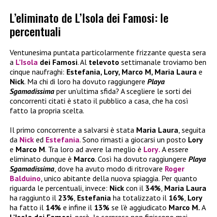
L’eliminato de L’Isola dei Famosi: le
percentuali
Ventunesima puntata particolarmente frizzante questa sera
a
L’Isola
dei Famosi
. Al
televoto
settimanale troviamo ben
cinque naufraghi:
Estefania, Lory, Marco M, Maria Laura
e
Nick
. Ma chi di loro ha dovuto raggiungere
Playa
Sgamadissima
per un’ultima sfida? A scegliere le sorti dei
concorrenti citati è stato il pubblico a casa, che ha così
fatto la propria scelta.
Il primo concorrente a salvarsi è stata
Maria Laura
, seguita
da
Nick
ed
Estefania
. Sono rimasti a giocarsi un posto
Lory
e
Marco M
. Tra loro ad avere la meglio è
Lory
.
A essere
eliminato dunque è
Marco
. Così ha dovuto raggiungere
Playa
Sgamadissima
, dove ha avuto modo di ritrovare
Roger
Balduino
, unico abitante della nuova spiaggia. Per quanto
riguarda le percentuali, invece:
Nick
con il
34%
,
Maria Laura
ha raggiunto il
23%
,
Estefania
ha totalizzato il
16%
,
Lory
ha fatto il
14%
e infine il
13%
se l’è aggiudicato
Marco M.
A