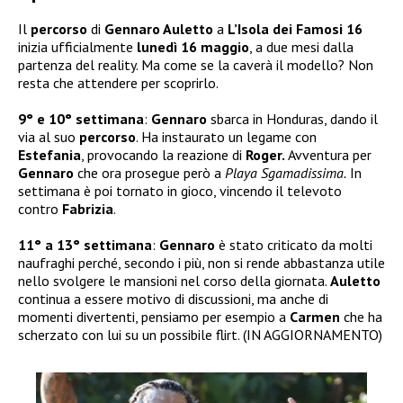
Il
percorso
di
Gennaro Auletto
a
L’Isola dei Famosi 16
inizia ufficialmente
lunedì 16 maggio
, a due mesi dalla
partenza del reality. Ma come se la caverà il modello? Non
resta che attendere per scoprirlo.
9° e 10° settimana
:
Gennaro
sbarca in Honduras, dando il
via al suo
percorso
. Ha instaurato un legame con
Estefania
, provocando la reazione di
Roger.
Avventura per
Gennaro
che ora prosegue però a
Playa Sgamadissima.
In
settimana è poi tornato in gioco, vincendo il televoto
contro
Fabrizia
.
11° a 13° settimana
:
Gennaro
è stato criticato da molti
naufraghi perché, secondo i più, non si rende abbastanza utile
nello svolgere le mansioni nel corso della giornata.
Auletto
continua a essere motivo di discussioni, ma anche di
momenti divertenti, pensiamo per esempio a
Carmen
che ha
scherzato con lui su un possibile flirt. (IN AGGIORNAMENTO)