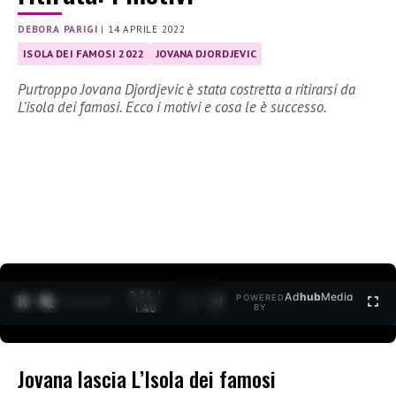
DEBORA PARIGI
|
14 APRILE 2022
ISOLA DEI FAMOSI 2022
JOVANA DJORDJEVIC
Purtroppo Jovana Djordjevic è stata costretta a ritirarsi da
L’isola dei famosi. Ecco i motivi e cosa le è successo.
0:15 /
Ad
hub
Media
POWERED
1
/
2
1:40
BY
Jovana lascia L’Isola dei famosi