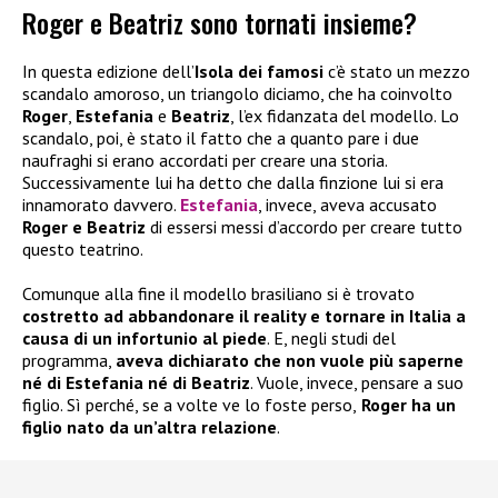
Roger e Beatriz sono tornati insieme?
In questa edizione dell’
Isola dei famosi
c’è stato un mezzo
scandalo amoroso, un triangolo diciamo, che ha coinvolto
Roger
,
Estefania
e
Beatriz
, l’ex fidanzata del modello. Lo
scandalo, poi, è stato il fatto che a quanto pare i due
naufraghi si erano accordati per creare una storia.
Successivamente lui ha detto che dalla finzione lui si era
innamorato davvero.
Estefania
, invece, aveva accusato
Roger e Beatriz
di essersi messi d’accordo per creare tutto
questo teatrino.
Comunque alla fine il modello brasiliano si è trovato
costretto ad abbandonare il reality e tornare in Italia a
causa di un infortunio al piede
. E, negli studi del
programma,
aveva dichiarato che non vuole più saperne
né di Estefania né di Beatriz
. Vuole, invece, pensare a suo
figlio. Sì perché, se a volte ve lo foste perso,
Roger ha un
figlio nato da un’altra relazione
.