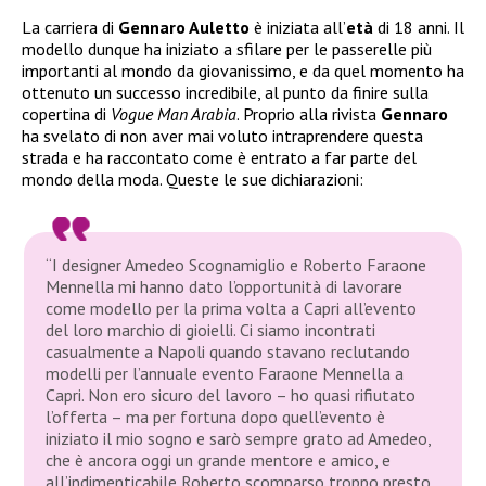
La carriera di
Gennaro Auletto
è iniziata all’
età
di 18 anni. Il
modello dunque ha iniziato a sfilare per le passerelle più
importanti al mondo da giovanissimo, e da quel momento ha
ottenuto un successo incredibile, al punto da finire sulla
copertina di
Vogue Man Arabia
. Proprio alla rivista
Gennaro
ha svelato di non aver mai voluto intraprendere questa
strada e ha raccontato come è entrato a far parte del
mondo della moda. Queste le sue dichiarazioni:
“I designer Amedeo Scognamiglio e Roberto Faraone
Mennella mi hanno dato l’opportunità di lavorare
come modello per la prima volta a Capri all’evento
del loro marchio di gioielli. Ci siamo incontrati
casualmente a Napoli quando stavano reclutando
modelli per l’annuale evento Faraone Mennella a
Capri. Non ero sicuro del lavoro – ho quasi rifiutato
l’offerta – ma per fortuna dopo quell’evento è
iniziato il mio sogno e sarò sempre grato ad Amedeo,
che è ancora oggi un grande mentore e amico, e
all’indimenticabile Roberto scomparso troppo presto,