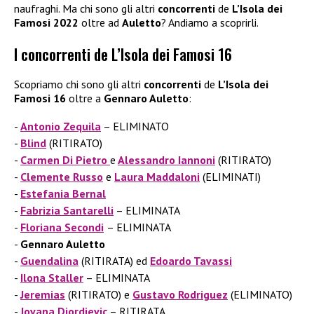
naufraghi. Ma chi sono gli altri
concorrenti
de
L’Isola dei
Famosi 2022
oltre ad
Auletto
? Andiamo a scoprirli.
I concorrenti de L’Isola dei Famosi 16
Scopriamo chi sono gli altri
concorrenti
de
L’Isola dei
Famosi 16
oltre a
Gennaro Auletto
:
Antonio Zequila
– ELIMINATO
Blind
(RITIRATO)
Carmen Di Pietro
e
Alessandro Iannoni
(RITIRATO)
Clemente Russo
e
Laura Maddaloni
(ELIMINATI)
Estefania Bernal
Fabrizia Santarelli
– ELIMINATA
Floriana Secondi
– ELIMINATA
Gennaro Auletto
Guendalina
(RITIRATA) ed
Edoardo Tavassi
Ilona Staller
– ELIMINATA
Jeremias
(RITIRATO) e
Gustavo Rodriguez
(ELIMINATO)
Jovana Djordjevic
– RITIRATA