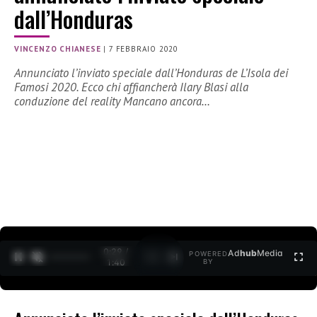
dall’Honduras
VINCENZO CHIANESE
|
7 FEBBRAIO 2020
Annunciato l’inviato speciale dall’Honduras de L’Isola dei
Famosi 2020. Ecco chi affiancherà Ilary Blasi alla
conduzione del reality Mancano ancora…
0:30 /
Ad
hub
Media
POWERED
1
/
2
1:40
BY