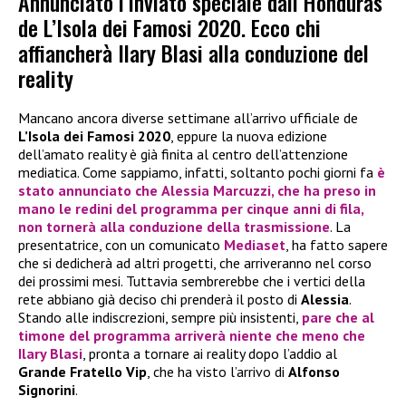
Annunciato l’inviato speciale dall’Honduras
de L’Isola dei Famosi 2020. Ecco chi
affiancherà Ilary Blasi alla conduzione del
reality
Mancano ancora diverse settimane all’arrivo ufficiale de
L’Isola dei Famosi 2020
, eppure la nuova edizione
dell’amato reality è già finita al centro dell’attenzione
mediatica. Come sappiamo, infatti, soltanto pochi giorni fa
è
stato annunciato che
Alessia Marcuzzi
, che ha preso in
mano le redini del programma per cinque anni di fila,
non tornerà alla conduzione della trasmissione
. La
presentatrice, con un comunicato
Mediaset
, ha fatto sapere
che si dedicherà ad altri progetti, che arriveranno nel corso
dei prossimi mesi. Tuttavia sembrerebbe che i vertici della
rete abbiano già deciso chi prenderà il posto di
Alessia
.
Stando alle indiscrezioni, sempre più insistenti,
pare che al
timone del programma arriverà niente che meno che
Ilary Blasi
, pronta a tornare ai reality dopo l’addio al
Grande Fratello Vip
, che ha visto l’arrivo di
Alfonso
Signorini
.