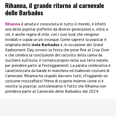
Rihanna, il grande ritorno al carnevale
delle Barbados
Rihanna
è amata e conosciuta in tutto il mondo, è infatti
una delle popstar preferite da diverse generazioni e, oltre a
ciò, è anche regina di stile, con i suoi look che vengono
invidiati e copiai un pò ovunque. Come saprete la popstar è
originaria delle
isole Barbados
e, in occasione del Grand
Kadooment Day, ovvero la festa che pone fine al Crop Over
e che celebra la conclusione del raccolto della canna da
zucchero sull’isola, è tornata proprio nella sua terra natale,
per prendere parte ai festeggiamenti. La parata celebrativa è
caratterizzata da bande in maschera ed elaborati costumi di
Carnevale. Rihanna ha stupido davvero tutti, sfoggiando un
costume mozzafiato! Prima di scoprire insieme come si è
vestita la popstar, sottolineiamo il fatto che Rihanna non
prendeva parte al Carnevale delle Barbados dal 2024.