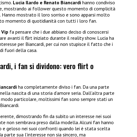
icismo.
Lucia Ilardo e Renato Biancardi
hanno condiviso
nte, mostrando ai follower questo momento di complicità
e. Hanno mostrato il loro sorriso e sono apparsi molto
esto momento di quotidianità con tutti i loro fan.
 Vip
fa pensare che i due abbiano deciso di conoscersi
 avanti il flirt iniziato durante il reality show. Lucia ha
eresse per Biancardi, per cui non stupisce il fatto che i
di fuori della casa.
di, i fan si dividono: vero flirt o
iancardi
ha completamente diviso i fan. Da una parte
nella nascita di una storia d’amore seria. Dall’altra parte
n modo particolare, moltissimi fan sono sempre stati un
Biancardi.
ente, dimostrando fin da subito un interesse nei suoi
mente non sembrava preso dalla modella. Alcuni fan hanno
 e geloso nei suoi confronti quando lei è stata scelta
a parte sua l’interesse non sia sincero, ma