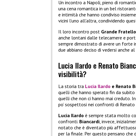
Un incontro a Napoli, pieno di romant
una cena romantica in un bel ristora
e intimità che hanno condiviso insiem
vicini l’uno all’altra, condividendo qu
Il loro incontro post
Grande Fratello
anche lontani dalle telecamere e portare
sempre dimostrato di avere un forte int
due abbiano deciso di vedersi anche al 
Lucia Ilardo e Renato Biancar
visibilità?
La storia tra
Lucia Ilardo
e Renato B
quelli che hanno sperato fin da subito 
quelli che non ci hanno mai creduto. I
po’ sospettosi nei confronti di Renato 
Lucia Ilardo
è sempre stata molto coer
confronti.
Biancardi
, invece, inizial
notato che è diventato più affettuoso
per la finale. Per questo pensano che d