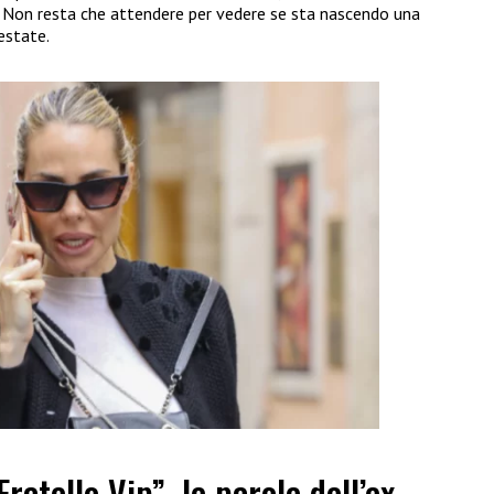
à. Non resta che attendere per vedere se sta nascendo una
’estate.
ratello Vip”, le parole dell’ex