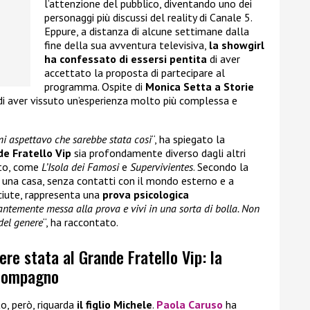
l’attenzione del pubblico, diventando uno dei
personaggi più discussi del reality di Canale 5.
Eppure, a distanza di alcune settimane dalla
fine della sua avventura televisiva,
la showgirl
ha confessato di essersi pentita
di aver
accettato la proposta di partecipare al
programma. Ospite di
Monica Setta a Storie
di aver vissuto un’esperienza molto più complessa e
mi aspettavo che sarebbe stata così
“, ha spiegato la
e Fratello Vip
sia profondamente diverso dagli altri
sato, come
L’Isola dei Famosi
e
Supervivientes
. Secondo la
n una casa, senza contatti con il mondo esterno e a
iute, rappresenta una
prova psicologica
tantemente messa alla prova e vivi in una sorta di bolla. Non
del genere
“, ha raccontato.
ere stata al Grande Fratello Vip: la
 compagno
o, però, riguarda
il figlio Michele
.
Paola Caruso
ha