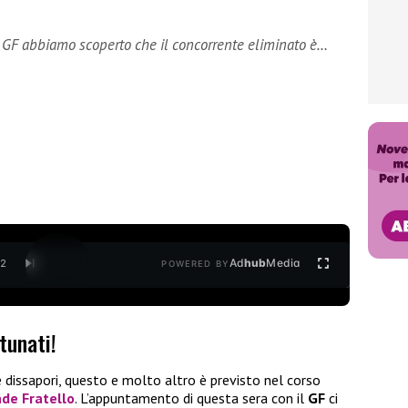
l GF abbiamo scoperto che il concorrente eliminato è…
Ad
hub
Media
/
2
POWERED BY
tunati!
e dissapori, questo e molto altro è previsto nel corso
de Fratello
. L’appuntamento di questa sera con il
GF
ci