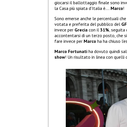
giocarsi il ballottaggio finale sono in
la Casa più spiata d’Italia è….
Marco
!
Sono emerse anche le percentuali ch
votata e preferita del pubblico del
GF
invece per
Grecia
con il
31%
, seguita
accontentarsi di un terzo posto, che s
fare invece per
Marco
ha ha chiuso l’e
Marco Fortunati
ha dovuto quindi sal
show
! Un risultato in linea con quelli