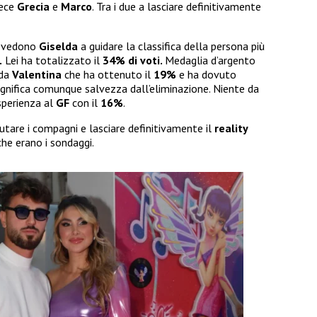
vece
Grecia
e
Marco
. Tra i due a lasciare definitivamente
e vedono
Giselda
a guidare la classifica della persona più
.
Lei ha totalizzato il
34% di voti.
Medaglia d’argento
 da
Valentina
che ha ottenuto il
19%
e ha dovuto
ignifica comunque salvezza dall’eliminazione. Niente da
sperienza al
GF
con il
16%
.
utare i compagni e lasciare definitivamente il
reality
 che erano i sondaggi.