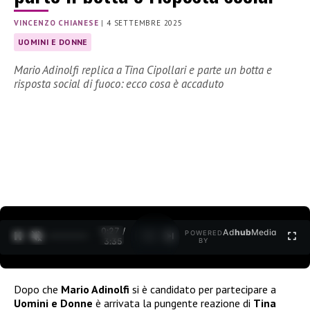
VINCENZO CHIANESE
|
4 SETTEMBRE 2025
UOMINI E DONNE
Mario Adinolfi replica a Tina Cipollari e parte un botta e
risposta social di fuoco: ecco cosa è accaduto
0:28 /
Ad
hub
Media
POWERED
1
/
2
3:35
BY
Dopo che
Mario Adinolfi
si è candidato per partecipare a
Uomini e Donne
è arrivata la pungente reazione di
Tina