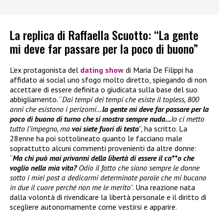
La replica di Raffaella Scuotto: “La gente
mi deve far passare per la poco di buono”
L’ex protagonista del
dating show
di Maria De Filippi ha
affidato ai social uno sfogo molto diretto, spiegando di non
accettare di essere definita o giudicata sulla base del suo
abbigliamento. “
Dai tempi dei tempi che esiste il topless, 800
anni che esistono i perizomi…
la gente mi deve far passare per la
poco di buono di turno che si mostra sempre nuda…
Io ci metto
tutto l’impegno, ma
voi siete fuori di testa
”, ha scritto. La
28enne ha poi sottolineato quanto le facciano male
soprattutto alcuni commenti provenienti da altre donne:
“
Ma chi può mai privarmi della libertà di essere il ca**o che
voglio nella mia vita?
Odio il fatto che siano sempre le donne
sotto i miei post a dedicarmi determinate parole che mi bucano
in due il cuore perché non me le merito
”. Una reazione nata
dalla volontà di rivendicare la libertà personale e il diritto di
scegliere autonomamente come vestirsi e apparire.