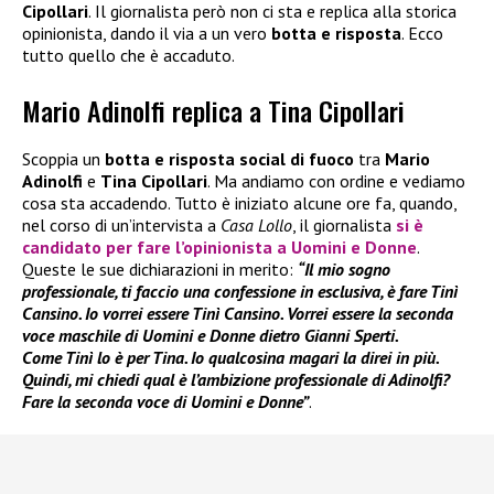
Cipollari
. Il giornalista però non ci sta e replica alla storica
opinionista, dando il via a un vero
botta e risposta
. Ecco
tutto quello che è accaduto.
Mario Adinolfi replica a Tina Cipollari
Scoppia un
botta e risposta social
di fuoco
tra
Mario
Adinolfi
e
Tina Cipollari
. Ma andiamo con ordine e vediamo
cosa sta accadendo. Tutto è iniziato alcune ore fa, quando,
nel corso di un’intervista a
Casa Lollo
, il giornalista
si è
candidato per fare l’opinionista a
Uomini e Donne
.
Queste le sue dichiarazioni in merito:
“Il mio sogno
professionale, ti faccio una confessione in esclusiva, è fare Tinì
Cansino. Io vorrei essere Tinì Cansino. Vorrei essere la seconda
voce maschile di Uomini e Donne dietro Gianni Sperti.
Come Tinì lo è per Tina. Io qualcosina magari la direi in più.
Quindi, mi chiedi qual è l’ambizione professionale di Adinolfi?
Fare la seconda voce di Uomini e Donne”
.