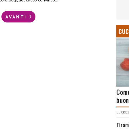
AVANTI
CUC
Come
buon
LUCREZ
Tiram