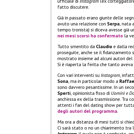
ufficiale di
Instagram
l’ex corteggiato
fatto discutere.
Già in passato erano giunte delle segn
avuto una relazione con
Serpa
, nata 
tempo tronista) si diceva avesse già u
nei mesi scorsi ha confermato
la ve
Tutto smentito da
Claudio
e dalla re
proseguite, anche se il fidanzamento s
mostrato insieme ad alcuni autori del
Si è riaperta la ferita che tanto aveva
Con vari interventi su
Instagram
, infatt
Sona
, ma in particolar modo a
Raffae
sono davvero pesantissime. In un se
Sperti
, opinionista fisso di
Uomini e D
anch’essa ex della trasmissione. Tra co
attenti i fan del dating show per tutta
degli autori del programma
.
Ma ora a distanza di mesi tutti si chi
Ci sarà stato o no un chiarimento tra 
Instagram
, il quale non è sembrato, a