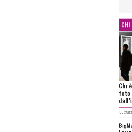
CHI
Chi 
foto
dall
LUCREZ
BigMa
Lazze