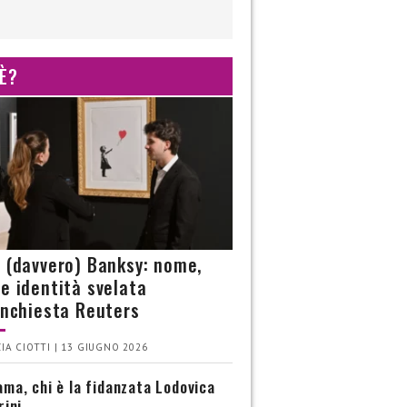
 È?
è (davvero) Banksy: nome,
 e identità svelata
’inchiesta Reuters
IA CIOTTI | 13 GIUGNO 2026
ma, chi è la fidanzata Lodovica
rini