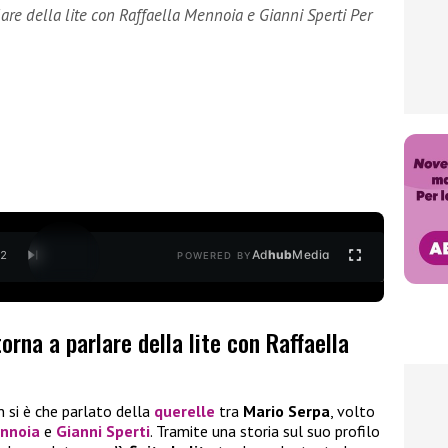
are della lite con Raffaella Mennoia e Gianni Sperti Per
Ad
hub
Media
/
2
POWERED BY
rna a parlare della lite con Raffaella
 si è che parlato della
querelle
tra
Mario Serpa
, volto
ennoia
e
Gianni Sperti
. Tramite una storia sul suo profilo