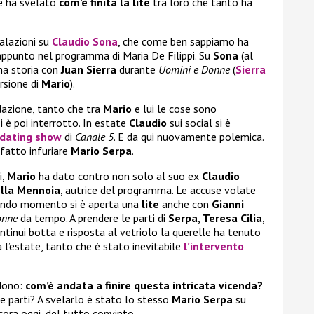
re ha svelato
com’è finita la lite
tra loro che tanto ha
alazioni su
Claudio Sona
, che come ben sappiamo ha
appunto nel programma di Maria De Filippi. Su
Sona
(al
na storia con
Juan Sierra
durante
Uomini e Donne
(
Sierra
rsione di
Mario
).
dazione, tanto che tra
Mario
e lui le cose sono
i è poi interrotto. In estate
Claudio
sui social si è
dating show
di
Canale 5
. E da qui nuovamente polemica.
 fatto infuriare
Mario Serpa
.
i,
Mario
ha dato contro non solo al suo ex
Claudio
lla Mennoia
, autrice del programma. Le accuse volate
condo momento si è aperta una
lite
anche con
Gianni
onne
da tempo. A prendere le parti di
Serpa
,
Teresa Cilia
,
ntinui botta e risposta al vetriolo la querelle ha tenuto
 l’estate, tanto che è stato inevitabile
l’intervento
edono:
com’è andata a finire questa intricata vicenda?
le parti? A svelarlo è stato lo stesso
Mario Serpa
su
ncora oggi, del tutto convinto…