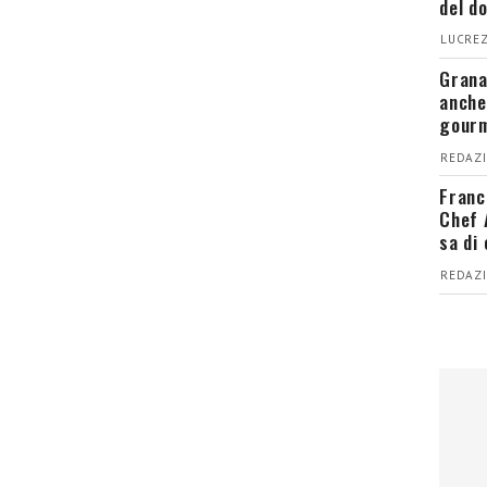
del d
LUCREZ
Grana
anche
gour
REDAZI
Franc
Chef 
sa di
REDAZI