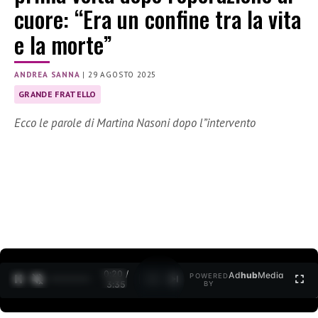
cuore: “Era un confine tra la vita
e la morte”
ANDREA SANNA
|
29 AGOSTO 2025
GRANDE FRATELLO
Ecco le parole di Martina Nasoni dopo l”intervento
0:21 /
Ad
hub
Media
POWERED
1
/
2
3:35
BY