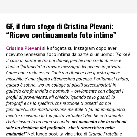
GF, il duro sfogo di Cristina Plevani:
“Ricevo continuamente foto intime”
Cristina Plevani
si è sfogata su Instagram dopo aver
ricevuto l’ennesima foto intima da parte di un uomo:
“Forse è
il caso di parlarne tra noi donne, perché non credo di essere
l’unica “fortunella” a trovare messaggi del genere in privato.
Come non credo essere l’unica a ritenere che questo genere
maschile e’ uno sfigato all’ennesima potenza. Parliamoci chiaro,
questo è sobrio…ho un collage di piselli screenshottati in
galleria che fa invidia a pornhub – ovviamente con allegati i
profili di provenienza. Mi chiedo: “quando te lo guardi, lo
fotografi e ce lo spedisci, che reazione ti aspetti da noi
fanciulle?!…che masturbazione mentale ti fai ad immaginarci
mentre riceviamo la tua posta virtuale?”. Perché io ti smonto
l’entusiasmo in un nano secondo:
nel momento che lo vedo mi
sale un desiderio dal profondo…che ti rinsecchisca nelle
mutande!
”
Nel lungo post la vincitrice di
Grande Fratello
e