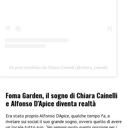
Un post condiviso da Chiara Cainelli (@chiara_cainelli)
Foma Garden, il sogno di Chiara Cainelli
e Alfonso D’Apice diventa realtà
Era stato proprio Alfonso D’Apice, qualche tempo fa, a
rivelare sui social il suo grande sogno, ovvero quello di avere
un locale tutto suo:
“Ho sempre avuto questa passione per i