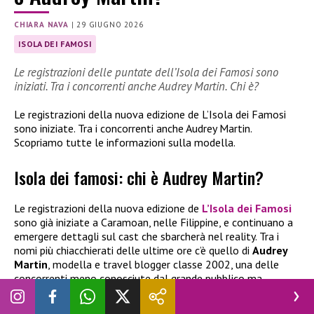
CHIARA NAVA
|
29 GIUGNO 2026
ISOLA DEI FAMOSI
Le registrazioni delle puntate dell’Isola dei Famosi sono
iniziati. Tra i concorrenti anche Audrey Martin. Chi è?
Le registrazioni della nuova edizione de L’Isola dei Famosi
sono iniziate. Tra i concorrenti anche Audrey Martin.
Scopriamo tutte le informazioni sulla modella.
Isola dei famosi: chi è Audrey Martin?
Le registrazioni della nuova edizione de
L’Isola dei Famosi
sono già iniziate a Caramoan, nelle Filippine, e continuano a
emergere dettagli sul cast che sbarcherà nel reality. Tra i
nomi più chiacchierati delle ultime ore c’è quello di
Audrey
Martin
, modella e travel blogger classe 2002, una delle
concorrenti meno conosciute dal grande pubblico ma
destinata a incuriosire gli appassionati del programma. Il suo
nome, in realtà, era già circolato nelle settimane scorse. In