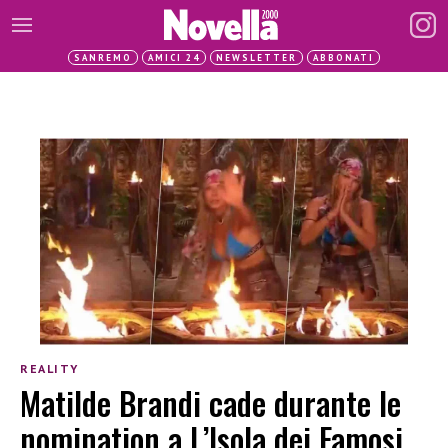
SANREMO
AMICI 24
NEWSLETTER
ABBONATI
REALITY
Matilde Brandi cade durante le
nomination a L’Isola dei Famosi