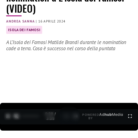
(VIDEO)
ANDREA SANNA
|
16 APRILE 2024
ISOLA DEI FAMOSI
A L’Isola dei Famosi Matilde Brandi durante le nomination
cade a terra. Cosa è successo nel corso della puntata
0:29 /
Ad
hub
Media
POWERED
1
/
2
3:35
BY