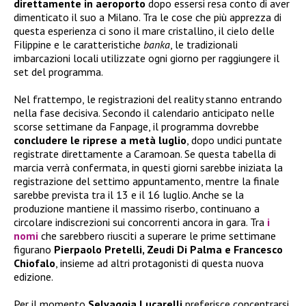
direttamente in aeroporto
dopo essersi resa conto di aver
dimenticato il suo a Milano. Tra le cose che più apprezza di
questa esperienza ci sono il mare cristallino, il cielo delle
Filippine e le caratteristiche
banka
, le tradizionali
imbarcazioni locali utilizzate ogni giorno per raggiungere il
set del programma.
Nel frattempo, le registrazioni del reality stanno entrando
nella fase decisiva. Secondo il calendario anticipato nelle
scorse settimane da Fanpage, il programma dovrebbe
concludere le riprese a metà luglio
, dopo undici puntate
registrate direttamente a Caramoan. Se questa tabella di
marcia verrà confermata, in questi giorni sarebbe iniziata la
registrazione del settimo appuntamento, mentre la finale
sarebbe prevista tra il 13 e il 16 luglio. Anche se la
produzione mantiene il massimo riserbo, continuano a
circolare indiscrezioni sui concorrenti ancora in gara. Tra
i
nomi
che sarebbero riusciti a superare le prime settimane
figurano
Pierpaolo Pretelli, Zeudi Di Palma e Francesco
Chiofalo
, insieme ad altri protagonisti di questa nuova
edizione.
Per il momento
Selvaggia Lucarelli
preferisce concentrarsi