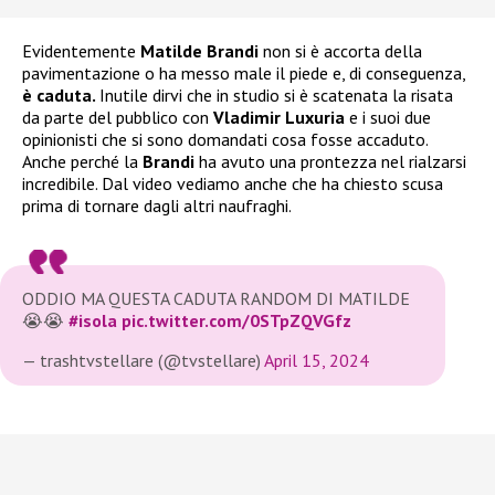
Evidentemente
Matilde Brandi
non si è accorta della
pavimentazione o ha messo male il piede e, di conseguenza,
è caduta.
Inutile dirvi che in studio si è scatenata la risata
da parte del pubblico con
Vladimir Luxuria
e i suoi due
opinionisti che si sono domandati cosa fosse accaduto.
Anche perché la
Brandi
ha avuto una prontezza nel rialzarsi
incredibile. Dal video vediamo anche che ha chiesto scusa
prima di tornare dagli altri naufraghi.
ODDIO MA QUESTA CADUTA RANDOM DI MATILDE
😭😭
#isola
pic.twitter.com/0STpZQVGfz
— trashtvstellare (@tvstellare)
April 15, 2024