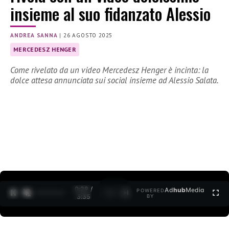
insieme al suo fidanzato Alessio
ANDREA SANNA
|
26 AGOSTO 2025
MERCEDESZ HENGER
Come rivelato da un video Mercedesz Henger è incinta: la
dolce attesa annunciata sui social insieme ad Alessio Salata.
0:30 /
Ad
hub
Media
POWERED
1
/
2
3:35
BY