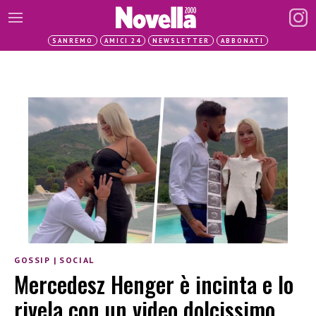
SANREMO
AMICI 24
NEWSLETTER
ABBONATI
GOSSIP
|
SOCIAL
Mercedesz Henger è incinta e lo
rivela con un video dolcissimo