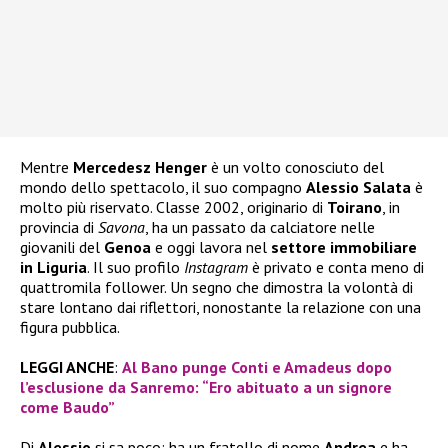
Mentre
Mercedesz Henger
è un volto conosciuto del
mondo dello spettacolo, il suo compagno
Alessio Salata
è
molto più riservato. Classe 2002, originario di
Toirano
, in
provincia di
Savona
, ha un passato da calciatore nelle
giovanili del
Genoa
e oggi lavora nel
settore immobiliare
in Liguria
. Il suo profilo
Instagram
è privato e conta meno di
quattromila follower. Un segno che dimostra la volontà di
stare lontano dai riflettori, nonostante la relazione con una
figura pubblica.
LEGGI ANCHE
:
Al Bano punge Conti e Amadeus dopo
l’esclusione da Sanremo: “Ero abituato a un signore
come Baudo”
Di
Alessio
si sa poco: ha un fratello di nome
Andrea
e ha