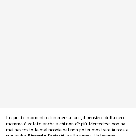
In questo momento di immensa luce, il pensiero della neo
mamma è volato anche a chi non c’è più. Mercedesz non ha
mai nascosto la malinconia nel non poter mostrare Aurora a
suo padre,
Riccardo Schicchi
, e alla nonna. Un legame