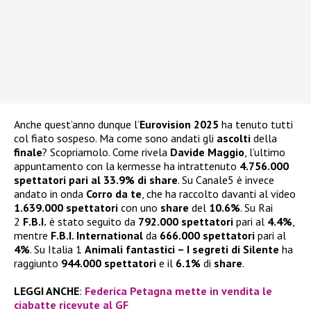
Anche quest’anno dunque l’
Eurovision 2025
ha tenuto tutti
col fiato sospeso. Ma come sono andati gli
ascolti
della
finale
? Scopriamolo. Come rivela
Davide Maggio
, l’ultimo
appuntamento con la kermesse ha intrattenuto
4.756.000
spettatori pari al 33.9% di share
. Su Canale5 è invece
andato in onda
Corro da te
, che ha raccolto davanti al video
1.639.000 spettatori
con uno
share
del
10.6%
. Su Rai
2
F.B.I.
è stato seguito da
792.000 spettatori
pari al
4.4%
,
mentre
F.B.I. International
da
666.000 spettatori
pari al
4%
. Su Italia 1
Animali fantastici – I segreti di Silente
ha
raggiunto
944.000 spettatori
e il
6.1%
di
share
.
LEGGI ANCHE
:
Federica Petagna mette in vendita le
ciabatte ricevute al GF