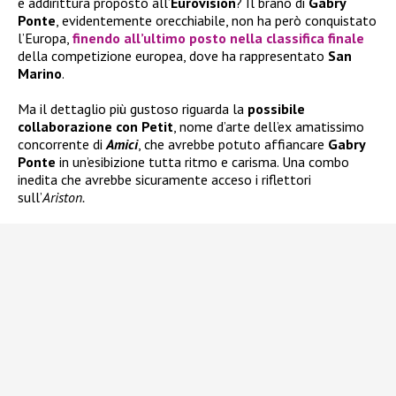
e addirittura proposto all’
Eurovision
? Il brano di
Gabry
Ponte
, evidentemente orecchiabile, non ha però conquistato
l’Europa,
finendo
all’ultimo posto
nella classifica finale
della competizione europea, dove ha rappresentato
San
Marino
.
Ma il dettaglio più gustoso riguarda la
possibile
collaborazione con Petit
, nome d’arte dell’ex amatissimo
concorrente di
Amici
, che avrebbe potuto affiancare
Gabry
Ponte
in un’esibizione tutta ritmo e carisma. Una combo
inedita che avrebbe sicuramente acceso i riflettori
sull’
Ariston.