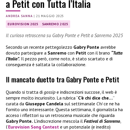
a Petit con Tutta l’Italia
ANDREA SANNA
|
21 MAGGIO 2025
EUROVISION 2025
SANREMO 2025
Il curioso retroscena su Gabry Ponte e Petit a Sanremo 2025
Secondo un recente pettegolezzo
Gabry Ponte
avrebbe
dovuto partecipare a
Sanremo
con
Petit
con il brano
“Tutta
l’Italia”.
Il pezzo però, come noto, è stato scartato e di
conseguenza è saltata la collaborazione.
Il mancato duetto tra Gabry Ponte e Petit
Quando si tratta di
gossip
e indiscrezioni succose, il web è
sempre molto incuriosito. La rubrica “
C’è chi dice che…
”
curata da
Giuseppe Candela
sul settimanale
Chi
ce ne ha
fornito uno interessante. Questa settimana, il giornalista ha
acceso i riflettori su un retroscena musicale che riguarda
Gabry Ponte.
L’indiscrezione mescola il
Festival di
Sanremo
,
l’
Eurovision Song Contest
e un potenziale (e inedito)