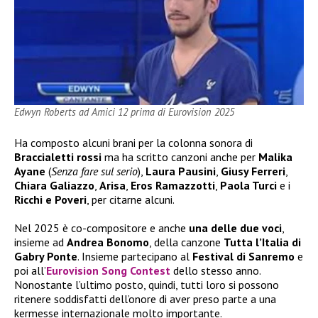
Edwyn Roberts ad Amici 12 prima di Eurovision 2025
Ha composto alcuni brani per la colonna sonora di
Braccialetti rossi
ma ha scritto canzoni anche per
Malika
Ayane
(
Senza fare sul serio
),
Laura Pausini
,
Giusy Ferreri
,
Chiara Galiazzo
,
Arisa
,
Eros Ramazzotti
,
Paola Turci
e i
Ricchi e Poveri
, per citarne alcuni.
Nel 2025 è co-compositore e anche
una delle due voci
,
insieme ad
Andrea Bonomo
, della canzone
Tutta l’Italia di
Gabry Ponte
. Insieme partecipano al
Festival di Sanremo
e
poi all’
Eurovision Song Contest
dello stesso anno.
Nonostante l’ultimo posto, quindi, tutti loro si possono
ritenere soddisfatti dell’onore di aver preso parte a una
kermesse internazionale molto importante.