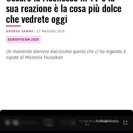
sua reazione è la cosa più dolce
che vedrete oggi
ANDREA SANNA
|
17 MAGGIO 2025
EUROVISION 2025
Un momento davvero dolcissimo quello che ci ha regalato il
nipote di Michelle Hunzikier
0:14 /
Ad
hub
Media
POWERED
1
/
2
1:40
BY