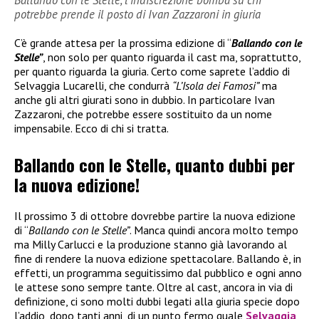
Ballando con le Stelle, l’indiscrezione bomba su chi
potrebbe prende il posto di Ivan Zazzaroni in giuria
C’è grande attesa per la prossima edizione di “
Ballando con le
Stelle”
, non solo per quanto riguarda il cast ma, soprattutto,
per quanto riguarda la giuria. Certo come saprete l’addio di
Selvaggia Lucarelli, che condurrà
“L’Isola dei Famosi”
ma
anche gli altri giurati sono in dubbio. In particolare Ivan
Zazzaroni, che potrebbe essere sostituito da un nome
impensabile. Ecco di chi si tratta.
Ballando con le Stelle, quanto dubbi per
la nuova edizione!
Il prossimo 3 di ottobre dovrebbe partire la nuova edizione
di “
Ballando con le Stelle”
. Manca quindi ancora molto tempo
ma Milly Carlucci e la produzione stanno già lavorando al
fine di rendere la nuova edizione spettacolare. Ballando è, in
effetti, un programma seguitissimo dal pubblico e ogni anno
le attese sono sempre tante. Oltre al cast, ancora in via di
definizione, ci sono molti dubbi legati alla giuria specie dopo
l’addio, dopo tanti anni, di un punto fermo quale
Selvaggia