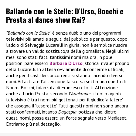
Ballando con le Stelle: D’Urso, Bocchi e
Presta al dance show Rai?
“Ballando con le Stelle
” è senza dubbio uno dei programmi
televisivi più amati e seguiti dal pubblico e per questo, dopo
l’addio di Selvaggia Lucarelli in giuria, non è semplice riuscire
a trovare un valido sostituto/a della giornalista. Negli ultimi
mesi sono stati fatti tantissimi nomi ma ora, in pole
position, pare esserci
Barbara D’Urso
, storica “rivale” proprio
della Lucarelli. In attesa ovviamente di conferme ufficiali,
anche per il cast dei concorrenti si stanno facendo diversi
nomi. Ad attirare l’attenzione la scorsa settimana quello di
Noemi Bocchi, fidanzata di Francesco Totti. Attenzione
anche a Lucio Presta, secondo l’
Adnkronos
, il noto agente
televisivo è tra i nomi più gettonati per il giudice ‘a latere’
che assegna il ‘tesoretto’. Tutti questi nomi non sono ancora
stati confermati, intanto
Dagospia
ipotizza che, dietro
questi nomi, possa esserci un forte segnale verso Mediaset.
Entriamo più nel dettaglio.