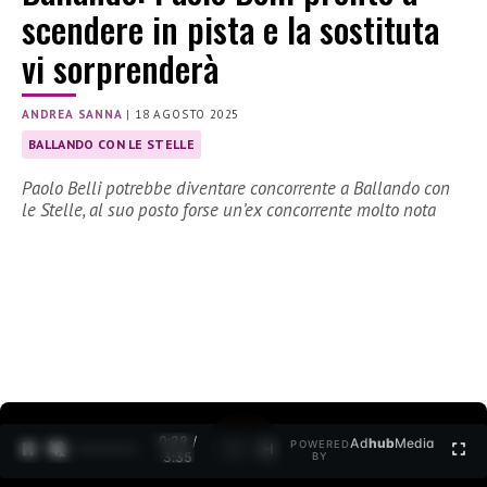
scendere in pista e la sostituta
vi sorprenderà
ANDREA SANNA
|
18 AGOSTO 2025
BALLANDO CON LE STELLE
Paolo Belli potrebbe diventare concorrente a Ballando con
le Stelle, al suo posto forse un’ex concorrente molto nota
0:30 /
Ad
hub
Media
POWERED
1
/
2
3:35
BY