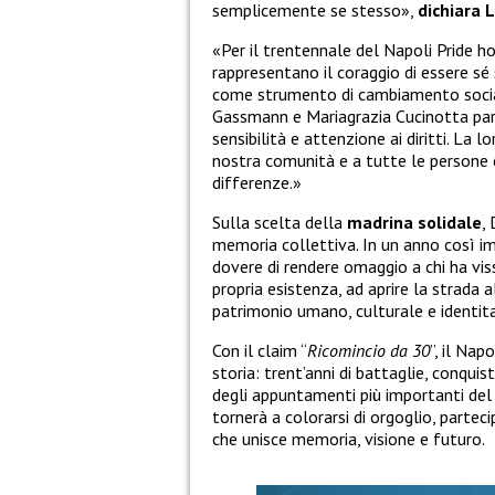
semplicemente se stesso»,
dichiara
«Per il trentennale del Napoli Pride ho
rappresentano il coraggio di essere sé s
come strumento di cambiamento soci
Gassmann e Mariagrazia Cucinotta parl
sensibilità e attenzione ai diritti. La
nostra comunità e a tutte le persone c
differenze.»
Sulla scelta della
madrina
solidale
,
memoria collettiva. In un anno così imp
dovere di rendere omaggio a chi ha viss
propria esistenza, ad aprire la strada a
patrimonio umano, culturale e identita
Con il claim “
Ricomincio da 30
”, il Nap
storia: trent’anni di battaglie, conqu
degli appuntamenti più importanti del p
tornerà a colorarsi di orgoglio, partec
che unisce memoria, visione e futuro.