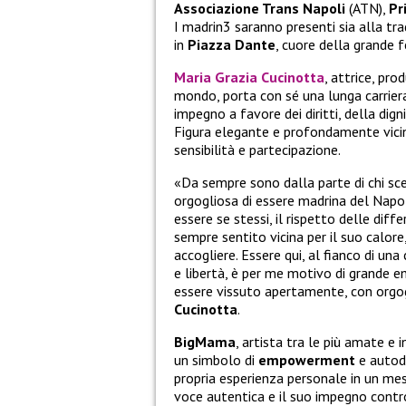
Associazione Trans
Napoli
(ATN),
Pr
I madrin3 saranno presenti sia alla tr
in
Piazza
Dante
, cuore della grande fe
Maria Grazia Cucinotta
, attrice, pro
mondo, porta con sé una lunga carriera
impegno a favore dei diritti, della dig
Figura elegante e profondamente vicina
sensibilità e partecipazione.
«Da sempre sono dalla parte di chi sce
orgogliosa di essere madrina del Napol
essere se stessi, il rispetto delle diffe
sempre sentito vicina per il suo calore
accogliere. Essere qui, al fianco di u
e libertà, è per me motivo di grande e
essere vissuto apertamente, con orgog
Cucinotta
.
BigMama
, artista tra le più amate e 
un simbolo di
empowerment
e autode
propria esperienza personale in un mes
voce autentica e il suo impegno contro