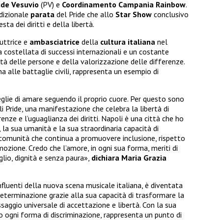
ide
Vesuvio
(PV) e
Coordinamento
Campania
Rainbow
.
adizionale
parata
del Pride che allo
Star Show
conclusivo
sta dei diritti e della libertà.
duttrice e
ambasciatrice
della
cultura
italiana
nel
 costellata di successi internazionali e un costante
nità delle persone e della valorizzazione delle differenze.
 alle battaglie civili, rappresenta un esempio di
glie di amare seguendo il proprio cuore. Per questo sono
i Pride, una manifestazione che celebra la libertà di
renze e l’uguaglianza dei diritti. Napoli è una città che ho
, la sua umanità e la sua straordinaria capacità di
na comunità che continua a promuovere inclusione, rispetto
mozione. Credo che l’amore, in ogni sua forma, meriti di
lio, dignità e senza paura»,
dichiara Maria Grazia
influenti della nuova scena musicale italiana, è diventata
terminazione grazie alla sua capacità di trasformare la
saggio universale di accettazione e libertà. Con la sua
 ogni forma di discriminazione, rappresenta un punto di