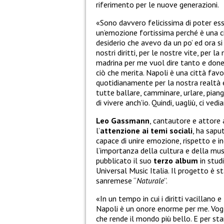
riferimento per le nuove generazioni.
«Sono davvero felicissima di poter ess
un’emozione fortissima perché è una c
desiderio che avevo da un po’ ed ora si
nostri diritti, per le nostre vite, per la
madrina per me vuol dire tanto e doner
ciò che merita. Napoli è una città favo
quotidianamente per la nostra realtà e 
tutte ballare, camminare, urlare, pian
di vivere anch’io. Quindi, uagliù, ci ve
Leo
Gassmann
, cantautore e attore a
l’
attenzione ai temi sociali
, ha sapu
capace di unire emozione, rispetto e i
l’importanza della cultura e della mu
pubblicato il suo
terzo album
in studi
Universal Music Italia. Il progetto è s
sanremese “
Naturale
”.
«In un tempo in cui i diritti vacillano 
Napoli è un onore enorme per me. Vog
che rende il mondo più bello. E per sta