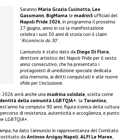
Saranno
Maria Grazia
Cucinotta, Leo
Gassmann
,
BigMama
le
madrin3
ufficiali del
Napoli Pride 2026
, in programma il prossimo
27 giugno, anno in cui la manifestazione
celebra i suoi 30 anni di storia con il claim
“
Ricomincio da 30
”.
L’annuncio è stato dato da
Diego Di Flora
,
direttore artistico del Napoli Pride per il sesto
anno consecutivo, che ha presentato i
protagonisti di un’edizione speciale dedicata
alla memoria, ai diritti conquistati e alle nuove
sfide per l’inclusione.
ide 2026 avrà anche una
madrina
solidale
, scelta come
identità della comunità LGBTQIA+
: la
Tarantina
,
st’anno ha compiuto 90 anni, figura iconica della cultura
ercorso di resistenza, autenticità e accoglienza, e punto
sone LGBTQIA+.
tampa, ha dato l’annuncio in rappresentanza del Comitato
costituito da
Antinoo
Arcigay Napoli
,
ALFI Le Maree
,