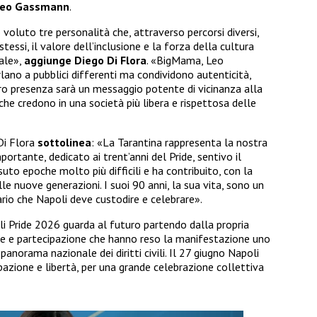
 Leo Gassmann
.
 voluto tre personalità che, attraverso percorsi diversi,
tessi, il valore dell’inclusione e la forza della cultura
ale»,
aggiunge Diego Di Flora
. «BigMama, Leo
ano a pubblici differenti ma condividono autenticità,
 loro presenza sarà un messaggio potente di vicinanza alla
he credono in una società più libera e rispettosa delle
 Di Flora
sottolinea
: «La Tarantina rappresenta la nostra
ortante, dedicato ai trent’anni del Pride, sentivo il
uto epoche molto più difficili e ha contribuito, con la
lle nuove generazioni. I suoi 90 anni, la sua vita, sono un
rio che Napoli deve custodire e celebrare».
oli Pride 2026 guarda al futuro partendo dalla propria
iste e partecipazione che hanno reso la manifestazione uno
anorama nazionale dei diritti civili. Il 27 giugno Napoli
ipazione e libertà, per una grande celebrazione collettiva