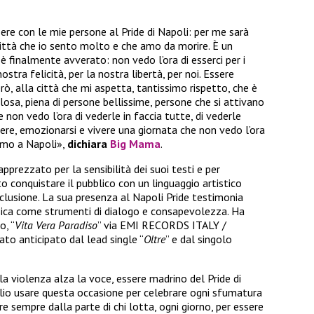
ere con le mie persone al Pride di Napoli: per me sarà
ittà che io sento molto e che amo da morire. È un
 è finalmente avverato: non vedo l’ora di esserci per i
 nostra felicità, per la nostra libertà, per noi. Essere
ò, alla città che mi aspetta, tantissimo rispetto, che è
losa, piena di persone bellissime, persone che si attivano
non vedo l’ora di vederle in faccia tutte, di vederle
gere, emozionarsi e vivere una giornata che non vedo l’ora
diamo a Napoli»,
dichiara
Big Mama
.
pprezzato per la sensibilità dei suoi testi e per
to conquistare il pubblico con un linguaggio artistico
nclusione. La sua presenza al Napoli Pride testimonia
sica come strumenti di dialogo e consapevolezza. Ha
o, “
Vita Vera Paradiso
” via EMI RECORDS ITALY /
tato anticipato dal lead single “
Oltre
” e dal singolo
e la violenza alza la voce, essere madrino del Pride di
lio usare questa occasione per celebrare ogni sfumatura
re sempre dalla parte di chi lotta, ogni giorno, per essere