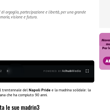
 di orgoglio, partecipazione e libertà, per una grande
oria, visione e futuro.
Ad
hub
Media
/
2
POWERED BY
l trentennale del
Napoli Pride
e la madrina solidale: la
tana che ha compiuto 90 anni.
ta le sue madrin3