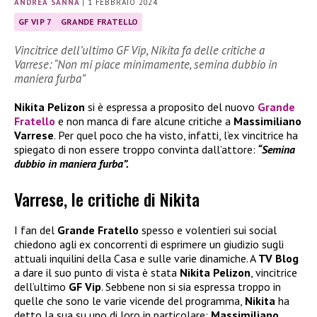
ANDREA SANNA
|
1 FEBBRAIO 2024
GF VIP 7
GRANDE FRATELLO
Vincitrice dell’ultimo GF Vip, Nikita fa delle critiche a
Varrese: “Non mi piace minimamente, semina dubbio in
maniera furba”
Nikita Pelizon
si è espressa a proposito del nuovo
Grande
Fratello
e non manca di fare alcune critiche a
Massimiliano
Varrese
. Per quel poco che ha visto, infatti, l’ex vincitrice ha
spiegato di non essere troppo convinta dall’attore:
“Semina
dubbio in maniera furba”.
Varrese, le critiche di Nikita
I fan del
Grande Fratello
spesso e volentieri sui social
chiedono agli ex concorrenti di esprimere un giudizio sugli
attuali inquilini della Casa e sulle varie dinamiche. A
TV Blog
a dare il suo punto di vista è stata
Nikita Pelizon
, vincitrice
dell’ultimo
GF Vip
. Sebbene non si sia espressa troppo in
quelle che sono le varie vicende del programma,
Nikita
ha
detto la sua su uno di loro in particolare:
Massimiliano