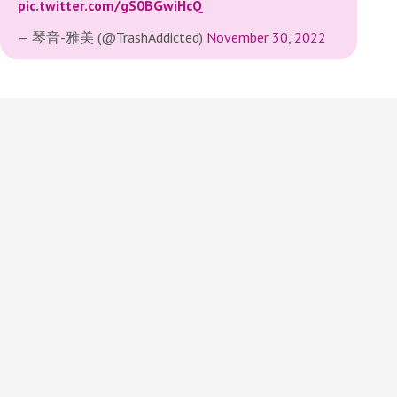
pic.twitter.com/gS0BGwiHcQ
— 琴音-雅美 (@TrashAddicted)
November 30, 2022