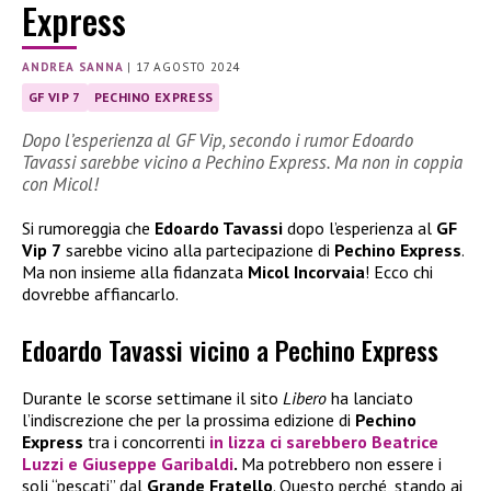
Express
ANDREA SANNA
|
17 AGOSTO 2024
GF VIP 7
PECHINO EXPRESS
Dopo l’esperienza al GF Vip, secondo i rumor Edoardo
Tavassi sarebbe vicino a Pechino Express. Ma non in coppia
con Micol!
Si rumoreggia che
Edoardo Tavassi
dopo l’esperienza al
GF
Vip 7
sarebbe vicino alla partecipazione di
Pechino Express
.
Ma non insieme alla fidanzata
Micol Incorvaia
! Ecco chi
dovrebbe affiancarlo.
Edoardo Tavassi vicino a Pechino Express
Durante le scorse settimane il sito
Libero
ha lanciato
l’indiscrezione che per la prossima edizione di
Pechino
Express
tra i concorrenti
in lizza ci sarebbero
Beatrice
Luzzi
e
Giuseppe Garibaldi
.
Ma potrebbero non essere i
soli “pescati” dal
Grande Fratello
. Questo perché, stando ai