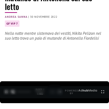
letto
ANDREA SANNA
|
30 NOVEMBRE 2022
GF VIP 7
Nella notte mentre sistemava dei vestiti, Nikita Pelizon nel
suo letto trova un paio di mutande di Antonella Fiordelisi
0:28 /
Ad
hub
Media
POWERED
1
/
2
1:40
BY