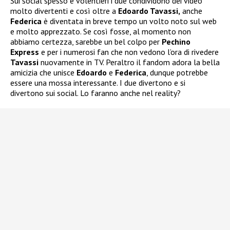
Sui social spesso e volentieri i due condividono dei video
molto divertenti e così oltre a
Edoardo Tavassi,
anche
Federica
è diventata in breve tempo un volto noto sul web
e molto apprezzato. Se così fosse, al momento non
abbiamo certezza, sarebbe un bel colpo per
Pechino
Express
e per i numerosi fan che non vedono l’ora di rivedere
Tavassi
nuovamente in TV. Peraltro il fandom adora la bella
amicizia che unisce
Edoardo
e
Federica
, dunque potrebbe
essere una mossa interessante. I due divertono e si
divertono sui social. Lo faranno anche nel reality?