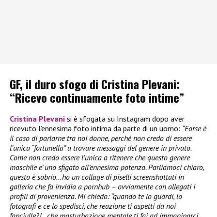
GF, il duro sfogo di Cristina Plevani:
“Ricevo continuamente foto intime”
Cristina Plevani
si è sfogata su Instagram dopo aver
ricevuto l’ennesima foto intima da parte di un uomo:
“Forse è
il caso di parlarne tra noi donne, perché non credo di essere
l’unica “fortunella” a trovare messaggi del genere in privato.
Come non credo essere l’unica a ritenere che questo genere
maschile e’ uno sfigato all’ennesima potenza. Parliamoci chiaro,
questo è sobrio…ho un collage di piselli screenshottati in
galleria che fa invidia a pornhub – ovviamente con allegati i
profili di provenienza. Mi chiedo: “quando te lo guardi, lo
fotografi e ce lo spedisci, che reazione ti aspetti da noi
fanciulle?!…che masturbazione mentale ti fai ad immaginarci