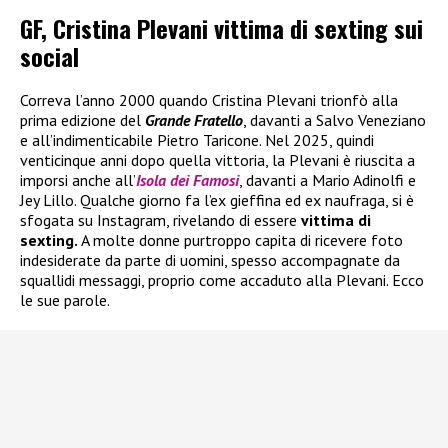
GF, Cristina Plevani vittima di sexting sui
social
Correva l’anno 2000 quando Cristina Plevani trionfò alla
prima edizione del
Grande Fratello
, davanti a Salvo Veneziano
e all’indimenticabile Pietro Taricone. Nel 2025, quindi
venticinque anni dopo quella vittoria, la Plevani è riuscita a
imporsi anche all’
Isola dei Famosi
, davanti a Mario Adinolfi e
Jey Lillo. Qualche giorno fa l’ex gieffina ed ex naufraga, si è
sfogata su Instagram, rivelando di essere
vittima di
sexting.
A molte donne purtroppo capita di ricevere foto
indesiderate da parte di uomini, spesso accompagnate da
squallidi messaggi, proprio come accaduto alla Plevani. Ecco
le sue parole.