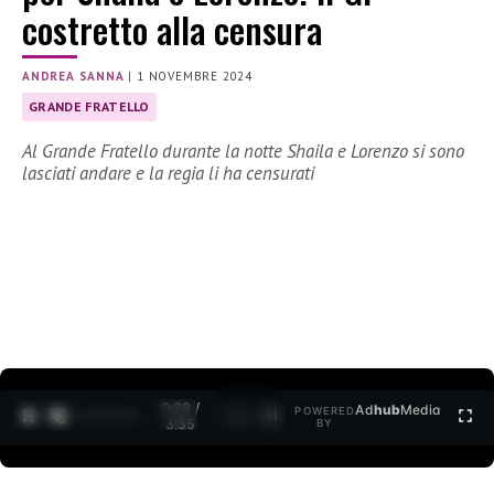
costretto alla censura
ANDREA SANNA
|
1 NOVEMBRE 2024
GRANDE FRATELLO
Al Grande Fratello durante la notte Shaila e Lorenzo si sono
lasciati andare e la regia li ha censurati
0:29 /
Ad
hub
Media
POWERED
1
/
2
3:35
BY