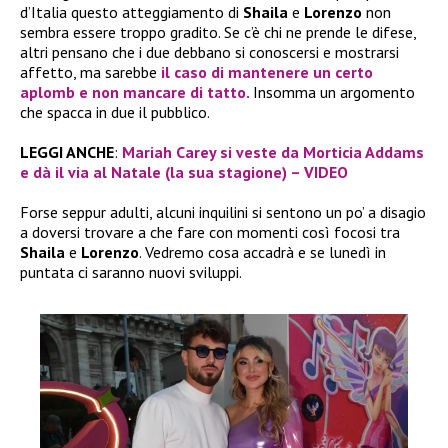
d’Italia questo atteggiamento di
Shaila
e
Lorenzo
non
sembra essere troppo gradito. Se c’è chi ne prende le difese,
altri pensano che i due debbano si conoscersi e mostrarsi
affetto, ma sarebbe
il caso di mantenere un certo
aplomb e non mancare di tatto.
Insomma un argomento
che spacca in due il pubblico.
LEGGI ANCHE
:
Mariah Carey si veste da Morticia Addams
e dà il via al Natale (la sua stagione) – VIDEO
Forse seppur adulti, alcuni inquilini si sentono un po’ a disagio
a doversi trovare a che fare con momenti così focosi tra
Shaila
e
Lorenzo
. Vedremo cosa accadrà e se lunedì in
puntata ci saranno nuovi sviluppi.