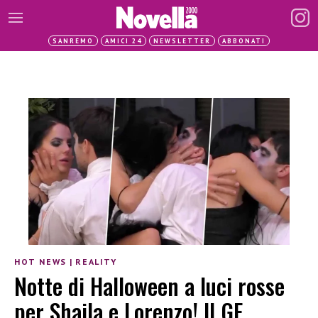
SANREMO
AMICI 24
NEWSLETTER
ABBONATI
HOT NEWS
|
REALITY
Notte di Halloween a luci rosse
per Shaila e Lorenzo! Il GF