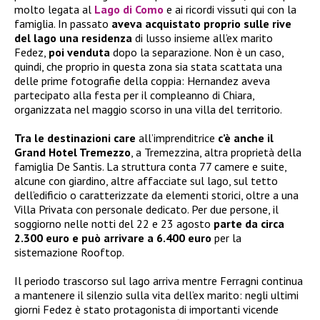
molto legata al
Lago di Como
e ai ricordi vissuti qui con la
famiglia. In passato
aveva acquistato proprio sulle rive
del lago una residenza
di lusso insieme all’ex marito
Fedez,
poi venduta
dopo la separazione. Non è un caso,
quindi, che proprio in questa zona sia stata scattata una
delle prime fotografie della coppia: Hernandez aveva
partecipato alla festa per il compleanno di Chiara,
organizzata nel maggio scorso in una villa del territorio.
Tra le destinazioni care
all’imprenditrice
c’è anche il
Grand Hotel Tremezzo
, a Tremezzina, altra proprietà della
famiglia De Santis. La struttura conta 77 camere e suite,
alcune con giardino, altre affacciate sul lago, sul tetto
dell’edificio o caratterizzate da elementi storici, oltre a una
Villa Privata con personale dedicato. Per due persone, il
soggiorno nelle notti del 22 e 23 agosto
parte da circa
2.300 euro e può arrivare a 6.400 euro
per la
sistemazione Rooftop.
Il periodo trascorso sul lago arriva mentre Ferragni continua
a mantenere il silenzio sulla vita dell’ex marito: negli ultimi
giorni Fedez è stato protagonista di importanti vicende