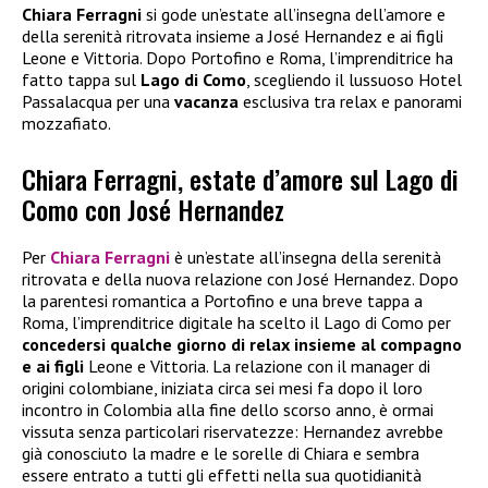
Chiara Ferragni
si gode un’estate all’insegna dell’amore e
della serenità ritrovata insieme a José Hernandez e ai figli
Leone e Vittoria. Dopo Portofino e Roma, l’imprenditrice ha
fatto tappa sul
Lago di Como
, scegliendo il lussuoso Hotel
Passalacqua per una
vacanza
esclusiva tra relax e panorami
mozzafiato.
Chiara Ferragni, estate d’amore sul Lago di
Como con José Hernandez
Per
Chiara Ferragni
è un’estate all’insegna della serenità
ritrovata e della nuova relazione con José Hernandez. Dopo
la parentesi romantica a Portofino e una breve tappa a
Roma, l’imprenditrice digitale ha scelto il Lago di Como per
concedersi qualche giorno di relax insieme al compagno
e ai figli
Leone e Vittoria. La relazione con il manager di
origini colombiane, iniziata circa sei mesi fa dopo il loro
incontro in Colombia alla fine dello scorso anno, è ormai
vissuta senza particolari riservatezze: Hernandez avrebbe
già conosciuto la madre e le sorelle di Chiara e sembra
essere entrato a tutti gli effetti nella sua quotidianità