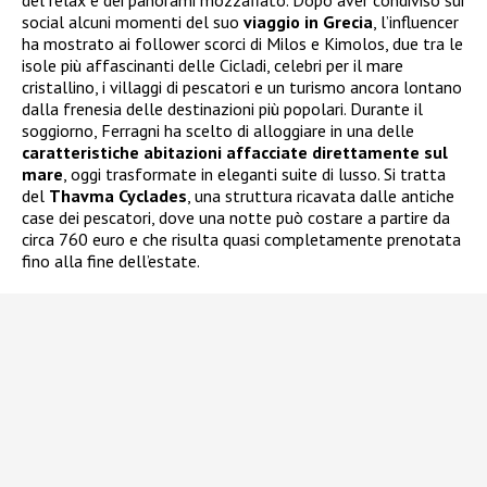
del relax e dei panorami mozzafiato. Dopo aver condiviso sui
social alcuni momenti del suo
viaggio in Grecia
, l’influencer
ha mostrato ai follower scorci di Milos e Kimolos, due tra le
isole più affascinanti delle Cicladi, celebri per il mare
cristallino, i villaggi di pescatori e un turismo ancora lontano
dalla frenesia delle destinazioni più popolari. Durante il
soggiorno, Ferragni ha scelto di alloggiare in una delle
caratteristiche abitazioni affacciate direttamente sul
mare
, oggi trasformate in eleganti suite di lusso. Si tratta
del
Thavma Cyclades
, una struttura ricavata dalle antiche
case dei pescatori, dove una notte può costare a partire da
circa 760 euro e che risulta quasi completamente prenotata
fino alla fine dell’estate.