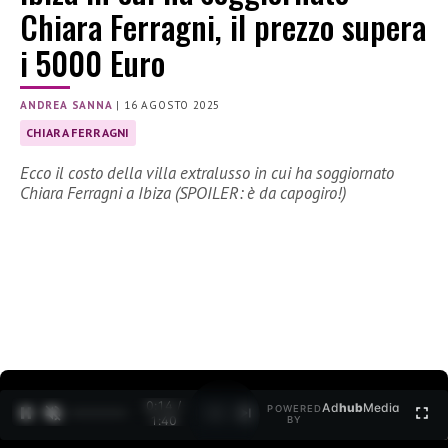
Chiara Ferragni, il prezzo supera
i 5000 Euro
ANDREA SANNA
|
16 AGOSTO 2025
CHIARA FERRAGNI
Ecco il costo della villa extralusso in cui ha soggiornato
Chiara Ferragni a Ibiza (SPOILER: è da capogiro!)
0:15 /
Ad
hub
Media
POWERED
1
/
2
1:40
BY