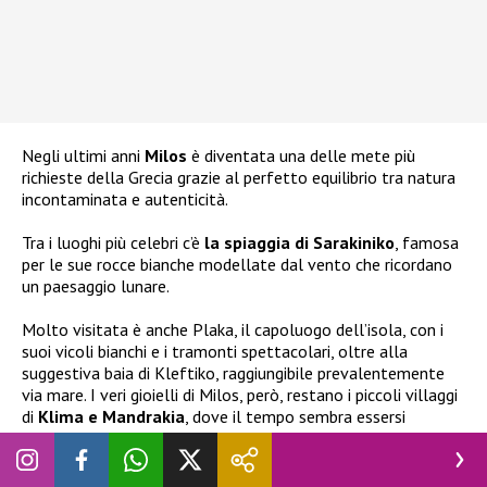
Negli ultimi anni
Milos
è diventata una delle mete più
richieste della Grecia grazie al perfetto equilibrio tra natura
incontaminata e autenticità.
Tra i luoghi più celebri c’è
la spiaggia di Sarakiniko
, famosa
per le sue rocce bianche modellate dal vento che ricordano
un paesaggio lunare.
Molto visitata è anche Plaka, il capoluogo dell’isola, con i
suoi vicoli bianchi e i tramonti spettacolari, oltre alla
suggestiva baia di Kleftiko, raggiungibile prevalentemente
via mare. I veri gioielli di Milos, però, restano i piccoli villaggi
di
Klima e Mandrakia
, dove il tempo sembra essersi
fermato e dove le antiche case dei pescatori continuano a
raccontare la lunga storia dell’isola.