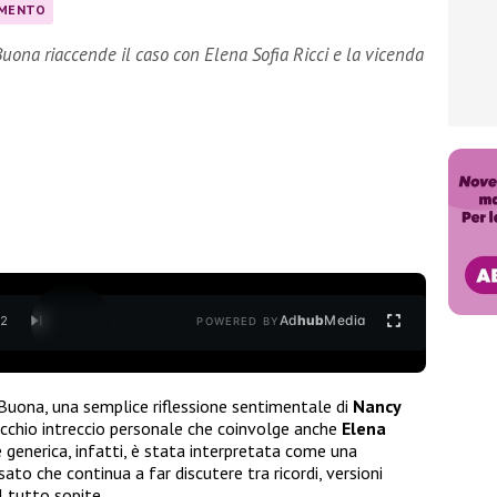
IMENTO
 Buona riaccende il caso con Elena Sofia Ricci e la vicenda
Ad
hub
Media
/
2
POWERED BY
 Buona, una semplice riflessione sentimentale di
Nancy
ecchio intreccio personale che coinvolge anche
Elena
generica, infatti, è stata interpretata come una
ato che continua a far discutere tra ricordi, versioni
l tutto sopite.