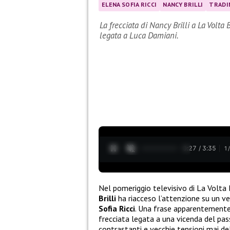
ELENA SOFIA RICCI
NANCY BRILLI
TRAD
La frecciata di Nancy Brilli a La Volta
legata a Luca Damiani.
0:28 / 3:35
1
Nel pomeriggio televisivo di La Volta
Brilli
ha riacceso l’attenzione su un v
Sofia Ricci
. Una frase apparentemente 
frecciata legata a una vicenda del pass
contrastanti e vecchie tensioni mai de