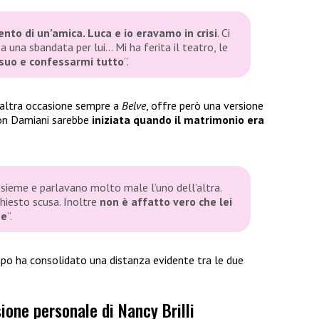
ento di un’amica. Luca e io eravamo in crisi
. Ci
sa una sbandata per lui… Mi ha ferita il teatro, le
suo e confessarmi tutt
o
”.
un’altra occasione sempre a
Belve
, offre però una versione
 con Damiani sarebbe
iniziata quando il matrimonio era
nsieme e parlavano molto male l’uno dell’altra.
hiesto scusa. Inoltre
non è affatto vero che lei
he
”.
mpo ha consolidato una distanza evidente tra le due
sione personale di Nancy Brilli