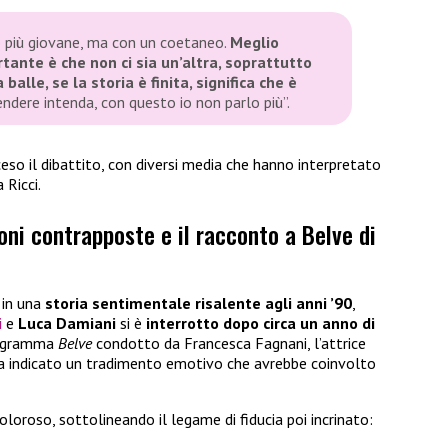
 più giovane, ma con un coetaneo.
Meglio
tante è che non ci sia un’altra, soprattutto
alle, se la storia è finita, significa che è
tendere intenda, con questo io non parlo più”.
o il dibattito, con diversi media che hanno interpretato
 Ricci.
ioni contrapposte e il racconto a Belve di
 in una
storia sentimentale risalente agli anni ’90
,
i
e
Luca Damiani
si è
interrotto dopo circa un anno di
programma
Belve
condotto da Francesca Fagnani, l’attrice
ha indicato un tradimento emotivo che avrebbe coinvolto
loroso, sottolineando il legame di fiducia poi incrinato: