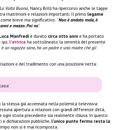
La Volta Buona
, Nancy Brilli ha ripercorso anche le tappe
 tra matrimoni e relazioni importanti. Il primo
legame
 come breve ma significativo: “
Non è andato male, è
 anni e mezzo. Poi no
“.
Luca Manfredi
è durato
circa otto anni
e ha portato
 qui,
l’attrice
ha sottolineato la serenità del presente
 è un ragazzo sano, ha un padre e una madre che gli
 relazioni e del tradimento con una posizione netta:
 casa
“.
a la stessa già accennata nella polemica televisiva:
suna apertura a relazioni con grandi differenze d’età,
e ogni storia precedente sia realmente chiusa. In questo
ti e dichiarazioni pubbliche,
l’unico punto fermo resta la
tempo non si è mai ricomposta.