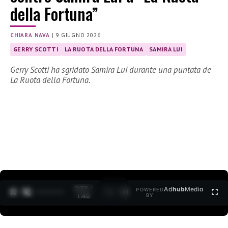
della Fortuna”
CHIARA NAVA
|
9 GIUGNO 2026
GERRY SCOTTI
LA RUOTA DELLA FORTUNA
SAMIRA LUI
Gerry Scotti ha sgridato Samira Lui durante una puntata de
La Ruota della Fortuna.
0:30 /
Ad
hub
Media
POWERED
1
/
2
1:40
BY