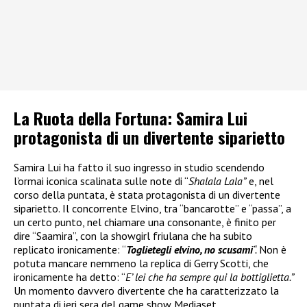
La Ruota della Fortuna: Samira Lui
protagonista di un divertente siparietto
Samira Lui ha fatto il suo ingresso in studio scendendo
l’ormai iconica scalinata sulle note di “
Shalala Lala”
e, nel
corso della puntata, è stata protagonista di un divertente
siparietto. Il concorrente Elvino, tra “bancarotte” e “passa”, a
un certo punto, nel chiamare una consonante, è finito per
dire “Saamira”, con la showgirl friulana che ha subito
replicato ironicamente: “
Toglietegli elvino, no scusami
“.
Non è
potuta mancare nemmeno la replica di Gerry Scotti, che
ironicamente ha detto: “
E’ lei che ha sempre qui la bottiglietta.”
Un momento davvero divertente che ha caratterizzato la
puntata di ieri sera del game show Mediaset.