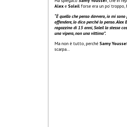
Ha spiegato
Samy Youssef
, che in re
Alex
e
Soleil
forse era un po’ troppo,
“È quello che penso davvero, io mi sono 
offendere, lo dico perché lo penso. Alex 
ragazzino di 15 anni, Soleil la stessa cosa
una vipera, non una vittima”.
Ma non è tutto, perché
Samy Yousse
scarpa…