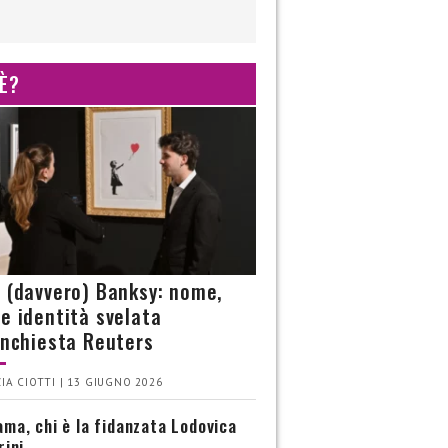
 È?
è (davvero) Banksy: nome,
 e identità svelata
’inchiesta Reuters
IA CIOTTI | 13 GIUGNO 2026
ma, chi è la fidanzata Lodovica
rini