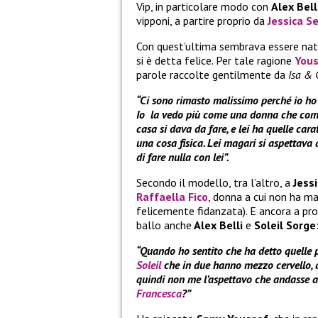
Vip, in particolare modo con
Alex Bell
vipponi, a partire proprio da
Jessica S
Con quest’ultima sembrava essere nat
si è detta felice. Per tale ragione
You
parole raccolte gentilmente da
Isa & 
“Ci sono rimasto malissimo perché io ho 
Io la vedo più come una donna che come 
casa si dava da fare, e lei ha quelle car
una cosa fisica. Lei magari si aspettava 
di fare nulla con lei”.
Secondo il modello, tra l’altro, a
Jess
Raffaella Fico
, donna a cui non ha ma
felicemente fidanzata). E ancora a pr
ballo anche
Alex Belli
e
Soleil Sorge
“Quando ho sentito che ha detto quelle p
Soleil
che in due hanno mezzo cervello, q
quindi non me l’aspettavo che andasse a
Francesca
?”