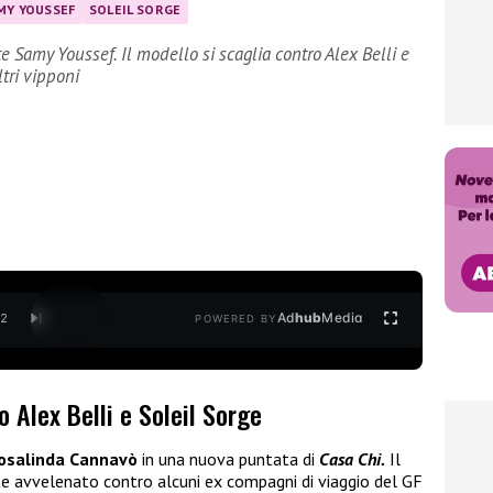
MY YOUSSEF
SOLEIL SORGE
 Samy Youssef. Il modello si scaglia contro Alex Belli e
ltri vipponi
Ad
hub
Media
/
2
POWERED BY
 Alex Belli e Soleil Sorge
osalinda Cannavò
in una nuova puntata di
Casa Chi.
Il
e avvelenato contro alcuni ex compagni di viaggio del GF