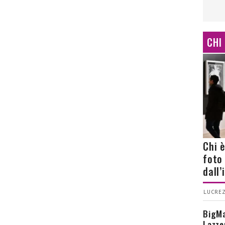
CHI
Chi 
foto
dall
LUCREZ
BigMa
Lazze