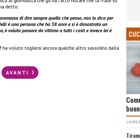
plica al giornalista che gli ha fatto notare che la frase su
 ha detto:
promesso di dire sempre quello che penso, non lo dico per
Belli è una persona che ha 38 anni e si è dimostrato un
, è voluta passare da vittima a tutti i costi e invece lei è
CUC
f
ha voluto togliersi ancora qualche altro sassolino dalla
AVANTI
Come
buon
LUCREZ
Tiram