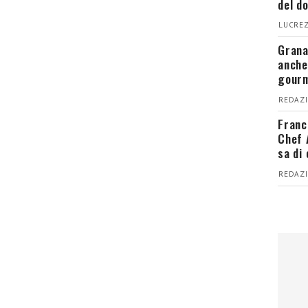
del d
LUCREZ
Grana
anche
gour
REDAZI
Franc
Chef 
sa di
REDAZI