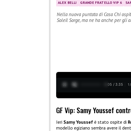
ALEX BELLI
GRANDE FRATELLO VIP 6
SA
Nella nuova puntata di Casa Chi ospite
Soleil Sorge, ma ne ha anche per gli a
0:06 / 3:35
1
GF Vip: Samy Youssef contro
Ieri
Samy Youssef
è stato ospite di
R
modello egiziano sembra avere il dent