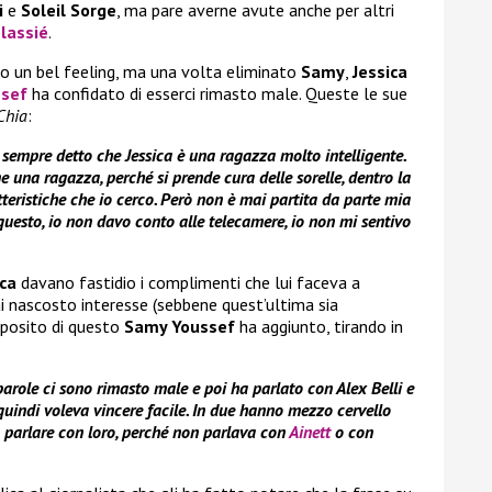
i
e
Soleil Sorge
, ma pare averne avute anche per altri
elassié
.
o un bel feeling, ma una volta eliminato
Samy
,
Jessica
ssef
ha confidato di esserci rimasto male. Queste le sue
Chia
:
sempre detto che Jessica è una ragazza molto intelligente.
una ragazza, perché si prende cura delle sorelle, dentro la
atteristiche che io cerco. Però non è mai partita da parte mia
questo, io non davo conto alle telecamere, io non mi sentivo
ica
davano fastidio i complimenti che lui faceva a
i nascosto interesse (sebbene quest’ultima sia
oposito di questo
Samy Youssef
ha aggiunto, tirando in
:
arole ci sono rimasto male e poi ha parlato con Alex Belli e
uindi voleva vincere facile. In due hanno mezzo cervello
 parlare con loro, perché non parlava con
Ainett
o con