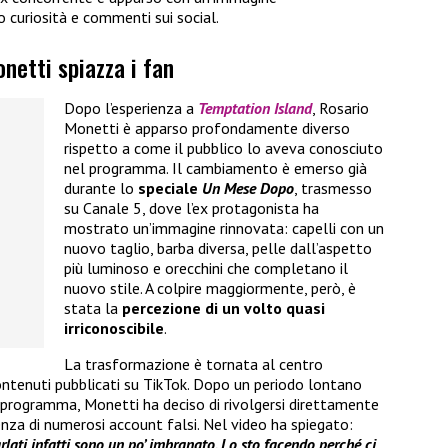
curiosità e commenti sui social.
onetti spiazza i fan
Dopo l’esperienza a
Temptation Island
, Rosario
Monetti è apparso profondamente diverso
rispetto a come il pubblico lo aveva conosciuto
nel programma. Il cambiamento è emerso già
durante lo
speciale
Un Mese Dopo
, trasmesso
su Canale 5, dove l’ex protagonista ha
mostrato un’immagine rinnovata: capelli con un
nuovo taglio, barba diversa, pelle dall’aspetto
più luminoso e orecchini che completano il
nuovo stile. A colpire maggiormente, però, è
stata la
percezione di un volto quasi
irriconoscibile
.
La trasformazione è tornata al centro
ontenuti pubblicati su TikTok. Dopo un periodo lontano
el programma, Monetti ha deciso di rivolgersi direttamente
enza di numerosi account falsi. Nel video ha spiegato:
arlati infatti sono un po’ imbranato. Lo sto facendo perché ci