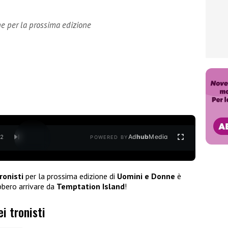
ne per la prossima edizione
Ad
hub
Media
/
2
POWERED BY
ronisti
per la prossima edizione di
Uomini e Donne
è
bbero arrivare da
Temptation Island
!
i tronisti