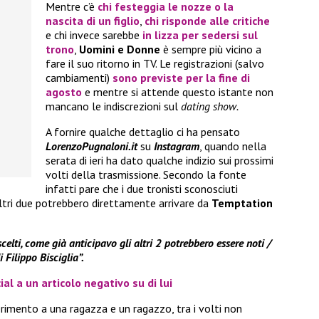
Mentre c’è
chi festeggia le nozze o la
nascita di un figlio
,
chi risponde alle critiche
e chi invece sarebbe
in lizza per sedersi sul
trono
,
Uomini e Donne
è sempre più vicino a
fare il suo ritorno in TV. Le registrazioni (salvo
cambiamenti)
sono previste per la fine di
agosto
e mentre si attende questo istante non
mancano le indiscrezioni sul
dating show.
A fornire qualche dettaglio ci ha pensato
LorenzoPugnaloni.it
su
Instagram
, quando nella
serata di ieri ha dato qualche indizio sui prossimi
volti della trasmissione. Secondo la fonte
infatti pare che i due tronisti sconosciuti
 altri due potrebbero direttamente arrivare da
Temptation
scelti, come già anticipavo gli altri 2 potrebbero essere noti /
 Filippo Bisciglia”.
ial a un articolo negativo su di lui
rimento a una ragazza e un ragazzo, tra i volti non