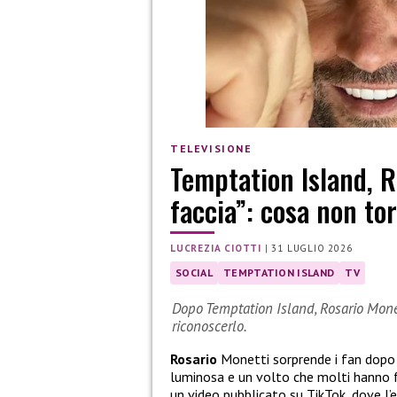
TELEVISIONE
Temptation Island, 
faccia”: cosa non to
LUCREZIA CIOTTI
|
31 LUGLIO 2026
SOCIAL
TEMPTATION ISLAND
TV
Dopo Temptation Island, Rosario Monett
riconoscerlo.
Rosario
Monetti sorprende i fan dop
luminosa e un volto che molti hanno fa
un video pubblicato su TikTok, dove l