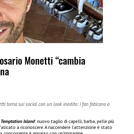
Rosario Monetti “cambia
rna
i torna sui social con un look inedito: i fan faticano a
o
Temptation Island
: nuovo taglio di capelli, barba, pelle più
ticato a riconoscere. A riaccendere l’attenzione è stato
’ex concorrente è apparso con un’immagine