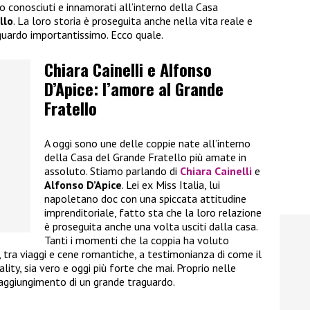
no conosciuti e innamorati all’interno della Casa
llo
. La loro storia è proseguita anche nella vita reale e
guardo importantissimo. Ecco quale.
Chiara Cainelli e Alfonso
D’Apice: l’amore al Grande
Fratello
A oggi sono une delle coppie nate all’interno
della Casa del Grande Fratello più amate in
assoluto. Stiamo parlando di
Chiara Cainelli
e
Alfonso D’Apice
. Lei ex Miss Italia, lui
napoletano doc con una spiccata attitudine
imprenditoriale, fatto sta che la loro relazione
è proseguita anche una volta usciti dalla casa.
Tanti i momenti che la coppia ha voluto
i, tra viaggi e cene romantiche, a testimonianza di come il
ality, sia vero e oggi più forte che mai. Proprio nelle
raggiungimento di un grande traguardo.