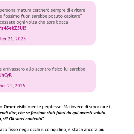
 persona matura cercherò sempre di evitare
se fossimo fuori sarebbe potuto capitare”
 cessate ogni volta che apre bocca
m/z4SekZ5UI5
ber 21, 2025
arrivassero allo scontro fisico lui sarebbe
UhCyR
ber 21, 2025
to
Omer
visibilmente perplesso. Ma invece di smorzare i
ndi dire, che se fossimo stati fuori da qui avresti voluto
 sì? Ok sarei contento”.
to fisso negli occhi il coinquilino, è stata ancora più