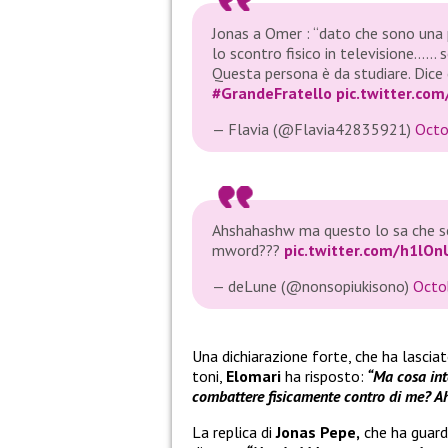
Jonas a Omer : “dato che sono una
lo scontro fisico in televisione…… 
Questa persona è da studiare. Dice
#GrandeFratello
pic.twitter.co
— Flavia (@Flavia42835921)
Octo
Ahshahashw ma questo lo sa che se 
mword???
pic.twitter.com/h1lOn
— deLune (@nonsopiukisono)
Octo
Una dichiarazione forte, che ha lascia
toni,
Elomari
ha risposto:
“Ma cosa inte
combattere fisicamente contro di me? Ah,
La replica di
Jonas Pepe,
che ha guarda