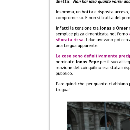
diretta:
“Non hai idea quanto vorrei anc
Insomma, un botta e risposta acceso, 
compromesso. E non si tratta del prim
Infatti la tensione tra
Jonas
e
Omer
n
semplice pizza dimenticata nel forno
sfiorata rissa.
I due avevano poi cercat
una tregua apparente.
Le cose sono definitivamente preci
nominato
Jonas Pepe
per il suo att
reazione del coinquilino era stata irr
pubblico.
Pare quindi che, per quanto ci abbiano
tregua!