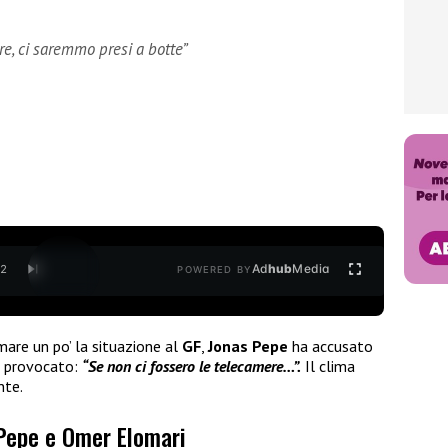
e, ci saremmo presi a botte”
Ad
hub
Media
/
2
POWERED BY
are un po’ la situazione al
GF
,
Jonas Pepe
ha accusato
ha provocato:
“Se non ci fossero le telecamere…”.
Il clima
nte.
Pepe e Omer Elomari