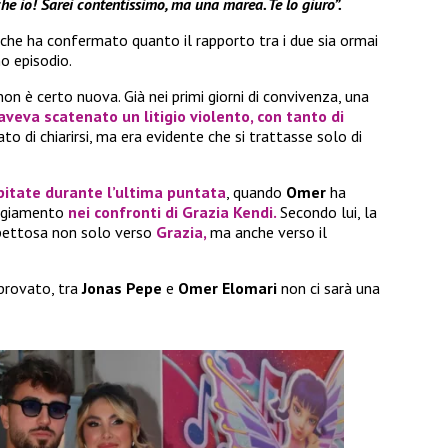
he io! Sarei contentissimo, ma una marea. Te lo giuro”.
che ha confermato quanto il rapporto tra i due sia ormai
o episodio.
on è certo nuova. Già nei primi giorni di convivenza, una
aveva scatenato un litigio violento, con tanto di
o di chiarirsi, ma era evidente che si trattasse solo di
pitate durante l’ultima puntata
, quando
Omer
ha
eggiamento
nei confronti di
Grazia Kendi
.
Secondo lui, la
ispettosa non solo verso
Grazia
,
ma anche verso il
 provato, tra
Jonas Pepe
e
Omer Elomari
non ci sarà una