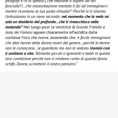
fotografi e ce lo spedisci, che reazione ti aspetti da noi
fanciulle?!…che masturbazione mentale ti fai ad immaginarci
mentre riceviamo la tua posta virtuale?”. Perché io ti smonto
l’entusiasmo in un nano secondo:
nel momento che lo vedo mi
sale un desiderio dal profondo…che ti rinsecchisca nelle
mutande!
”
Nel lungo post la vincitrice di
Grande Fratello
e
Isola dei Famosi
appare chiaramente infastidita dalle
continue foto che riceve, asserendo che:
è facile immaginare
che idea hanno della donna esseri del genere…perché le donne
non le conoscono…le guardano ma non le vedono.
Uomini così
li umilierei a vita
. Talmente piccoli e ignoranti e beati in questa
loro condizione perché non si rendono conto di quanto fanno
schifo. Donne, scrivetemi il vostro pensiero.”