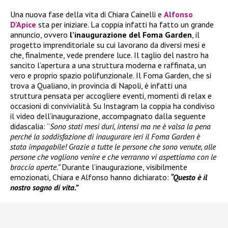
Una nuova fase della vita di Chiara Cainelli e
Alfonso
D’Apice
sta per iniziare. La coppia infatti ha fatto un grande
annuncio, ovvero
l’inaugurazione del Foma Garden
, il
progetto imprenditoriale su cui lavorano da diversi mesi e
che, finalmente, vede prendere luce. Il taglio del nastro ha
sancito l’apertura a una struttura moderna e raffinata, un
vero e proprio spazio polifunzionale. Il Foma Garden, che si
trova a Qualiano, in provincia di Napoli, è infatti una
struttura pensata per accogliere eventi, momenti di relax e
occasioni di convivialità. Su Instagram la coppia ha condiviso
il video dell’inaugurazione, accompagnato dalla seguente
didascalia: “
Sono stati mesi duri, intensi ma ne è valsa la pena
perché la soddisfazione di inaugurare ieri il Foma Garden è
stata impagabile! Grazie a tutte le persone che sono venute, alle
persone che vogliono venire e che verranno vi aspettiamo con le
braccia aperte.”
Durante l’inaugurazione, visibilmente
emozionati, Chiara e Alfonso hanno dichiarato:
“Questo è il
nostro sogno di vita.”