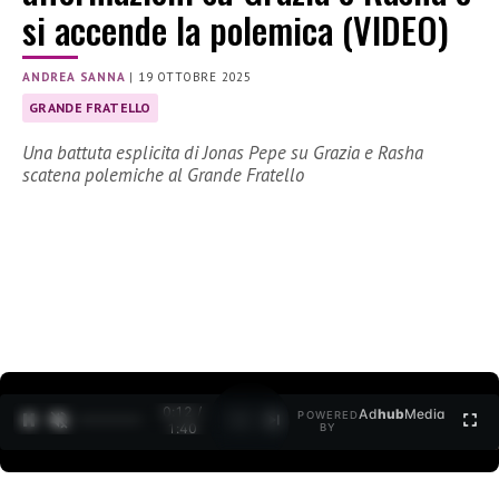
si accende la polemica (VIDEO)
ANDREA SANNA
|
19 OTTOBRE 2025
GRANDE FRATELLO
Una battuta esplicita di Jonas Pepe su Grazia e Rasha
scatena polemiche al Grande Fratello
0:13 /
Ad
hub
Media
POWERED
1
/
2
1:40
BY