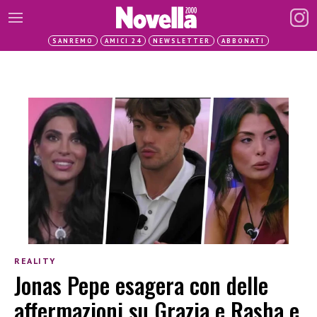
SANREMO
AMICI 24
NEWSLETTER
ABBONATI
REALITY
Jonas Pepe esagera con delle
affermazioni su Grazia e Rasha e