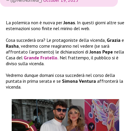
— (@NelNomedi_)
October 19, 2025
La polemica non è nuova per
Jonas
. In questi giorni altre sue
esternazioni sono finite nel mirino del web.
Cosa succederà ora? Le protagoniste della vicenda,
Grazia
e
Rasha
, vedremo come reagiranno nel vedere (se sarà
affrontato l’argomento) le dichiarazioni di
Jonas Pepe
nella
Casa del
Grande Fratello
.
Nel frattempo, il pubblico si è
diviso sulla vicenda.
Vedremo dunque domani cosa succederà nel corso della
puntata in prima serata e se
Simona Ventura
affronterà la
vicenda.