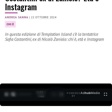
Instagram
ANDREA SANNA
|
22 OTTOBRE 2024
CHI È
In questa edizione di Temptation Island c’è la tentatrice
Sofia Costantini, ex di Nicolò Zaniolo: chi è, età e Instagram
0:30 /
Ad
hub
Media
POWERED
1
/
2
1:40
BY