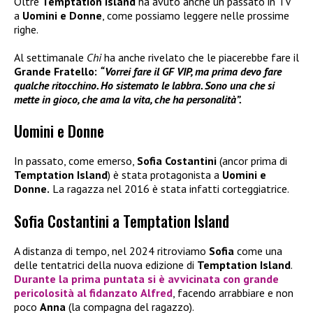
Oltre
Temptation Island
ha avuto anche un passato in TV
a
Uomini e Donne
, come possiamo leggere nelle prossime
righe.
Al settimanale
Chi
ha anche rivelato che le piacerebbe fare il
Grande Fratello:
“Vorrei fare il GF VIP, ma prima devo fare
qualche ritocchino. Ho sistemato le labbra. Sono una che si
mette in gioco, che ama la vita, che ha personalità”.
Uomini e Donne
In passato, come emerso,
Sofia Costantini
(ancor prima di
Temptation Island
) è stata protagonista a
Uomini e
Donne.
La ragazza nel 2016 è stata infatti corteggiatrice.
Sofia Costantini a Temptation Island
A distanza di tempo, nel 2024 ritroviamo
Sofia
come una
delle tentatrici della nuova edizione di
Temptation Island
.
Durante la prima puntata si è avvicinata con grande
pericolosità al fidanzato
Alfred
, facendo arrabbiare e non
poco
Anna
(la compagna del ragazzo).