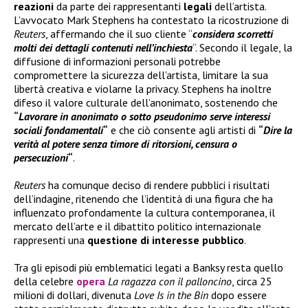
reazioni
da parte dei rappresentanti
legali
dell’artista.
L’avvocato Mark Stephens ha contestato la ricostruzione di
Reuters
, affermando che il suo cliente “
considera scorretti
molti dei dettagli contenuti nell’inchiesta
“. Secondo il legale, la
diffusione di informazioni personali potrebbe
compromettere la sicurezza dell’artista, limitare la sua
libertà creativa e violarne la privacy. Stephens ha inoltre
difeso il valore culturale dell’anonimato, sostenendo che
“
Lavorare in anonimato o sotto pseudonimo serve interessi
sociali fondamentali
“
e che ciò consente agli artisti di
“
Dire la
verità al potere senza timore di ritorsioni, censura o
persecuzioni
“
.
Reuters
ha comunque deciso di rendere pubblici i risultati
dell’indagine, ritenendo che l’identità di una figura che ha
influenzato profondamente la cultura contemporanea, il
mercato dell’arte e il dibattito politico internazionale
rappresenti una
questione di interesse pubblico
.
Tra gli episodi più emblematici legati a Banksy resta quello
della celebre
opera
La ragazza con il palloncino
, circa 25
milioni di dollari, divenuta
Love Is in the Bin
dopo essere