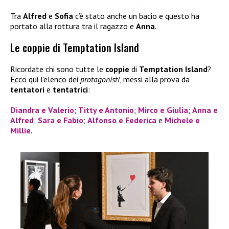
Tra
Alfred
e
Sofia
c’è stato anche un bacio e questo ha
portato alla rottura tra il ragazzo e
Anna
.
Le coppie di Temptation Island
Ricordate chi sono tutte le
coppie
di
Temptation Island
?
Ecco qui l’elenco dei
protagonisti
, messi alla prova da
tentatori
e
tentatrici
:
Diandra e Valerio
;
Titty e Antonio
;
Mirco e Giulia
;
Anna e
Alfred
;
Sara e Fabio
;
Alfonso e Federica
e
Michele e
Millie
.