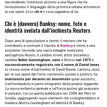
riaccendendo l’interesse attorno a una figura che ha
rivoluzionato il linguaggio della protesta urbana attraverso
le sue opere. Ecco
chi è
e cosa sappiamo di lui.
Chi è (davvero) Banksy: nome, foto e
identità svelata dall’inchiesta Reuters
Dopo anni di speculazioni e teorie, il mistero che ha
contribuito a costruire il fascino di
Banksy
è vicino a una
soluzione. Secondo una vasta indagine realizzata
dall’agenzia
Reuters
, il celebre street artist britannico
sarebbe
Robin Gunningham
,
nato
a Bristol
nel 1973
e
successivamente registrato con il nome di David Jones
,
lo stesso nome di battesimo di David Bowie. L’artista, noto
per le sue opere dal forte contenuto sociale e politico, ha
mantenuto per decenni un anonimato
quasi assoluto,
trasformandolo in parte integrante della propria leggenda.
La nuova inchiesta riprende e rafforza ipotesi già avanzate
in passato, tra cui quella pubblicata nel 2008 dal
Mail on
Sunday
, aggiungendo nuovi elementi che collegherebbero in
maniera diretta Gunningham all’identità di Banksy.