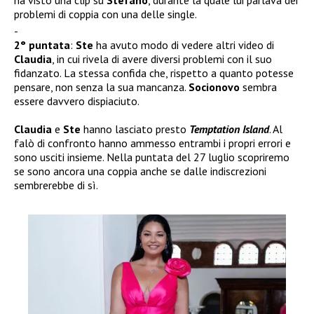
ha visto una clip su
Stefano
, durante la quale lui parlava dei
problemi di coppia con una delle single.
2° puntata
:
Ste
ha avuto modo di vedere altri video di
Claudia
, in cui rivela di avere diversi problemi con il suo
fidanzato. La stessa confida che, rispetto a quanto potesse
pensare, non senza la sua mancanza.
Socionovo
sembra
essere davvero dispiaciuto.
Claudia
e
Ste
hanno lasciato presto
Temptation Island
. Al
falò di confronto hanno ammesso entrambi i propri errori e
sono usciti insieme. Nella puntata del 27 luglio scopriremo
se sono ancora una coppia anche se dalle indiscrezioni
sembrerebbe di sì.