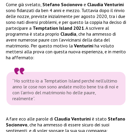
Come già svelato,
Stefano Socionovo
e
Claudia Venturini
sono fidanzati da ben 4 anni e mezzo. Tuttavia dopo il rinvio
delle nozze, previste inizialmente per agosto 2020, tra i due
sono nati diversi problemi, e per questo la coppia ha deciso di
partecipare a
Temptation Island 2021
. A scrivere al
programma è stata proprio
Claudia
, che ha ammesso di
avere numerose paure con l’avvicinarsi della data del
matrimonio. Per questo motivo la
Venturini
ha voluto
mettersi alla prova con questa nuova esperienza, e in merito
ha affermato:
“Ho scritto io a Temptation Island perché nell’ultimo
anno le cose non sono andate molto bene tra di noi e
con l’arrivo del matrimonio ho delle paure,
realmente”.
A fare eco alle parole di
Claudia Venturini
è stato
Stefano
Socionovo
, che ha ammesso di essere sicuro dei suoi
sentimenti, e di voler sposare la sua sua compagna: