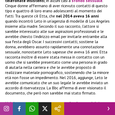
telefonate insistenti
, in alcuni casi a
sfondo sessuale
.
Cinque donne affermano di aver ricevuto contatti di questo
tipo e quattro di loro erano adolescenti al momento dei
fatti. Tra queste c’è Etta, che
nel 2014 aveva 16 anni
quando incontrò Leto in un’agenzia di modelle di Los Angeles
insieme alla madre. Secondo il suo racconto, l’attore si
sarebbe interessato alle sue aspirazioni professionali e le
avrebbe chiesto l’indirizzo email per invitarle entrambe alla
sua festa degli Oscar. I successivi contatti, sostiene la
donna, avrebbero assunto rapidamente una connotazione
sessuale, nonostante Leto sapesse che aveva 16 anni. Etta
racconta inoltre di essere stata messa in contatto con un
uomo che si sarebbe presentato come una persona in grado
di aiutarla nella carriera e che le avrebbe proposto di
realizzare materiale pornografico, sostenendo che la minore
età non fosse un impedimento. Nel 2016, aggiunge, Leto le
avrebbe comunicato che un suo legale le avrebbe inviato un
accordo di riservatezza. La Bbc afferma di aver visionato il
documento, che però non sarebbe mai stato firmato.
Nel documentario
intervengono anche due uomini
che
hanno lavorato per lungo tempo con i Thirty Seconds to
Mars, indicati con i nomi di fantasia Brad e Simon. I due