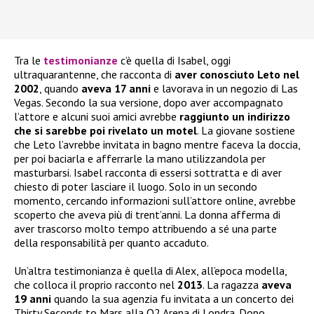
Tra le
testimonianze
c’è quella di Isabel, oggi
ultraquarantenne, che racconta di
aver conosciuto Leto nel
2002
, quando
aveva 17 anni
e lavorava in un negozio di Las
Vegas. Secondo la sua versione, dopo aver accompagnato
l’attore e alcuni suoi amici avrebbe
raggiunto un indirizzo
che si sarebbe poi rivelato un motel
. La giovane sostiene
che Leto l’avrebbe invitata in bagno mentre faceva la doccia,
per poi baciarla e afferrarle la mano utilizzandola per
masturbarsi. Isabel racconta di essersi sottratta e di aver
chiesto di poter lasciare il luogo. Solo in un secondo
momento, cercando informazioni sull’attore online, avrebbe
scoperto che aveva più di trent’anni. La donna afferma di
aver trascorso molto tempo attribuendo a sé una parte
della responsabilità per quanto accaduto.
Un’altra testimonianza è quella di Alex, all’epoca modella,
che colloca il proprio racconto nel
2013
. La ragazza
aveva
19 anni
quando la sua agenzia fu invitata a un concerto dei
Thirty Seconds to Mars alla O2 Arena di Londra. Dopo