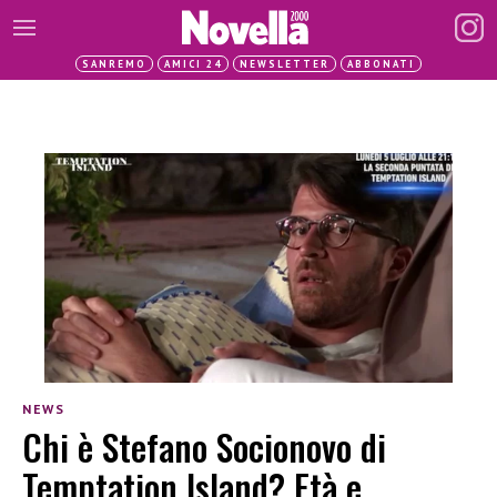
SANREMO
AMICI 24
NEWSLETTER
ABBONATI
NEWS
Chi è Stefano Socionovo di
Temptation Island? Età e