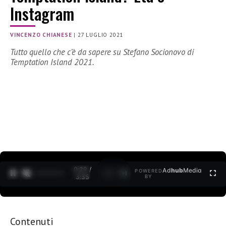
Instagram
VINCENZO CHIANESE
|
27 LUGLIO 2021
Tutto quello che c’è da sapere su Stefano Socionovo di
Temptation Island 2021.
0:30 /
Ad
hub
Media
POWERED
1
/
2
3:35
BY
Contenuti