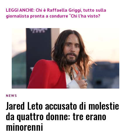
LEGGI ANCHE: Chi è Raffaella Griggi, tutto sulla
giornalista pronta a condurre “Chi l’ha visto?
NEWS
Jared Leto accusato di molestie
da quattro donne: tre erano
minorenni