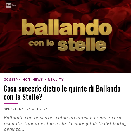
GOSSIP • HOT NEWS • REALITY
Cosa succede dietro le quinte di Ballando
con le Stelle?
REDAZIONE
|
24 OTT 2025
Ballando con le stelle scalda gli animi e ormai è cosa
risaputa. Quindi è chiaro che l’amore (al di là del ballo),
diventa...