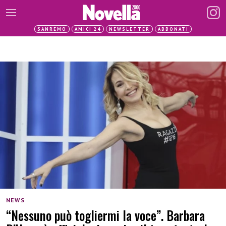
SANREMO
AMICI 24
NEWSLETTER
ABBONATI
NEWS
“Nessuno può togliermi la voce”. Barbara