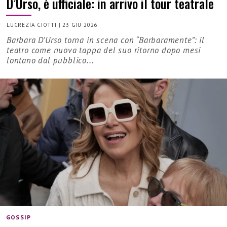
D’Urso, è ufficiale: in arrivo il tour teatrale
LUCREZIA CIOTTI
|
23 GIU 2026
Barbara D’Urso torna in scena con “Barbaramente”: il
teatro come nuova tappa del suo ritorno dopo mesi
lontano dal pubblico...
GOSSIP