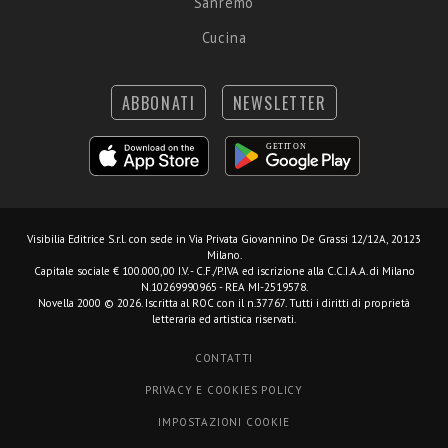
Sanremo
Cucina
ABBONATI
NEWSLETTER
Visibilia Editrice S.r.l.
con sede in Via Privata Giovannino De Grassi 12/12A, 20123
Milano.
Capitale sociale € 100.000,00 I.V. - C.F./P.IVA ed iscrizione alla C.C.I.A.A. di Milano
N.10269990965 - REA MI-2519578.
Novella 2000 © 2026. Iscritta al ROC con il n.37767. Tutti i diritti di proprietà
letteraria ed artistica riservati.
CONTATTI
PRIVACY E COOKIES POLICY
IMPOSTAZIONI COOKIE