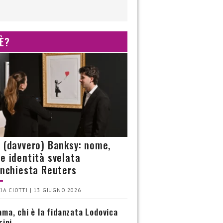
 È?
è (davvero) Banksy: nome,
 e identità svelata
’inchiesta Reuters
IA CIOTTI | 13 GIUGNO 2026
ma, chi è la fidanzata Lodovica
rini