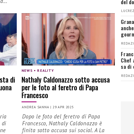
a...
del d
LUCREZ
Grana
anche
gour
REDAZI
Franc
Chef 
sa di
NEWS • REALITY
REDAZI
sta di
Nathaly Caldonazzo sotto accusa
Buona
per le foto al feretro di Papa
Francesco
ANDREA SANNA
|
29 APR 2025
ria
Dopo le foto del feretro di Papa
 di
Francesco, Nathaly Caldonazzo è
one
finita sotto accusa sui social. A La