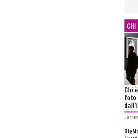
CHI
Chi 
foto
dall
LUCREZ
BigMa
Lazze