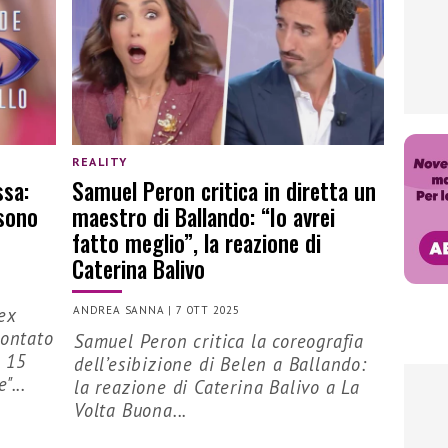
REALITY
ssa:
Samuel Peron critica in diretta un
 sono
maestro di Ballando: “Io avrei
fatto meglio”, la reazione di
Caterina Balivo
ex
ANDREA SANNA
|
7 OTT 2025
contato
Samuel Peron critica la coreografia
o 15
dell’esibizione di Belen a Ballando:
"...
la reazione di Caterina Balivo a La
Volta Buona...