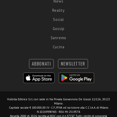
News
Reality
Social
Gossip
Sanremo
Cucina
ABBONATI
NEWSLETTER
Visibilia Editrice S.r.l.
con sede in Via Privata Giovannino De Grassi 12/12A, 20123
Milano.
Capitale sociale € 100.000,00 I.V. - C.F./P.IVA ed iscrizione alla C.C.I.A.A. di Milano
N.10269990965 - REA MI-2519578.
Novella 2000 © 2026. Iscritta al ROC con il n.37767. Tutti i diritti di proprietà