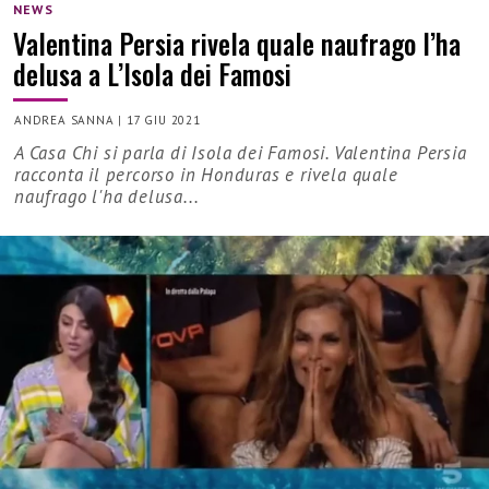
NEWS
Valentina Persia rivela quale naufrago l’ha
delusa a L’Isola dei Famosi
ANDREA SANNA
|
17 GIU 2021
A Casa Chi si parla di Isola dei Famosi. Valentina Persia
racconta il percorso in Honduras e rivela quale
naufrago l'ha delusa...