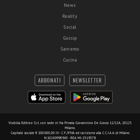
News
Reality
Social
Gossip
Sanremo
Cucina
ABBONATI
NEWSLETTER
Visibilia Editrice S.r.l.
con sede in Via Privata Giovannino De Grassi 12/12A, 20123
Milano.
Capitale sociale € 100.000,00 I.V. - C.F./P.IVA ed iscrizione alla C.C.I.A.A. di Milano
N.10269990965 - REA MI-2519578.