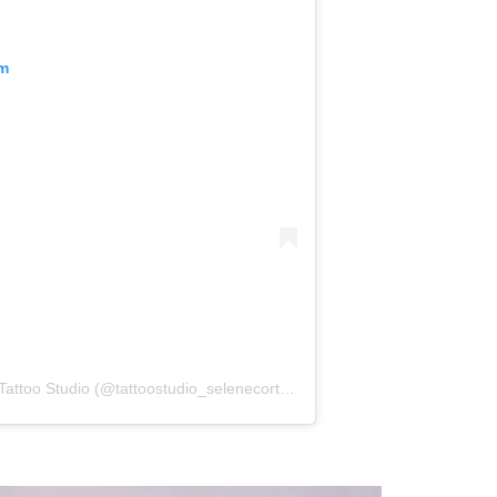
am
Un post condiviso da Selene Cortese Tattoo Studio (@tattoostudio_selenecortese)