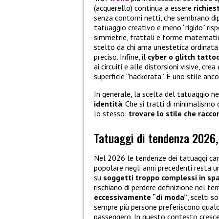
(acquerello) continua a essere
richies
senza contorni netti, che sembrano dip
tatuaggio creativo e meno “rigido” rispe
simmetrie, frattali e forme matematic
scelto da chi ama un’estetica ordinata
preciso. Infine, il
cyber o glitch tatto
ai circuiti e alle distorsioni visive, cr
superficie “hackerata”. È uno stile anco
In generale, la scelta del tatuaggio 
identità
. Che si tratti di minimalismo
lo stesso:
trovare lo stile che racco
Tatuaggi di tendenza 2026,
Nel 2026 le tendenze dei tatuaggi ca
popolare negli anni precedenti resta 
su
soggetti troppo complessi in spaz
rischiano di perdere definizione nel t
eccessivamente “di moda”
, scelti s
sempre più persone preferiscono qualc
passeggero. In questo contesto cresce