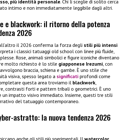
so, più identità personale
. Chi li sceglie di solito cerca
cato intimo e non immediatamente leggibile dagli altri.
e e blackwork: il ritorno della potenza
ndenza 2026
all’altro il 2026 conferma la forza degli
stili più intensi
rpreta i classici tatuaggi old school con linee più fluide,
mplesse. Rose, animali simbolici e figure iconiche diventano
pre molto richiesto è lo stile
giapponese Irezumi
, con
 avvolgono braccia, schiena e gambe. È uno stile che
ità visiva, spesso legato a
significati
profondi come
 completare questa area troviamo il
blackwork
,
, contrasti forti e pattern tribali o geometrici. È uno
e un impatto visivo immediato. Insieme, questi tre stili
arrativo del tatuaggio contemporaneo.
yber-astratto: la nuova tendenza 2026
iccano anche gli stili più sperimentali. Il
watercolor