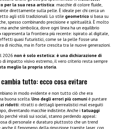
to per la sua resa artistica
: macchie di colore fluide,
inte direttamente sulla pelle. È ideale per chi cerca un
tto agli stili tradizionali. Lo stile
geometrico
si basa su
he, spesso combinando precisione e spiritualità. È molto
 ma anche simbolica, dove ogni linea ha un equilibrio
o
rappresenta la frontiera più recente: ispirato al digitale,
ea effetti quasi futuristici, come se la pelle fosse una
ra di nicchia, ma in forte crescita tra le nuove generazioni.
nel 2026
non è solo estetica: è una dichiarazione di
 o di impatto visivo estremo, il vero criterio resta sempre
nta meglio la propria storia
.
 cambia tutto: ecco cosa evitare
mbiano in modo evidente e non tutto ciò che era
una buona scelta.
Uno degli errori più comuni
è puntare
i ridotti
: ritratti o dettagli iperrealistici mal eseguiti
empo, diventando macchie indistinte. Anche i
tatuaggi
olo perché virali sui social, stanno perdendo appeal:
osa di personale e duraturo piuttosto che un trend
 anche il fenomeno della rimozione tramite laser, con