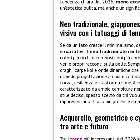
tendenza chiara del 2026:
meno ecces
un’estetica pulita, ma anche un signifi
Neo tradizionale, giappones
visiva con i tatuaggi di te
Se da un lato cresce il minimalismo, d
e narrativi
. Il
neo tradizionale
reinte
colori più ricchi e composizioni più co
veri e propri racconti sulla pelle. Sem
draghi, carpe koi e onde dinamiche che
richiede progettazione ampia e continu
forza, resilienza e trasformazione. A
caratterizzato da ampie campiture nere
stile deciso, spesso scelto da chi vuol
rappresentano il lato più potente e n
Acquerello, geometrico e c
tra arte e futuro
Tra i
trend
più interessanti del 2026 sp