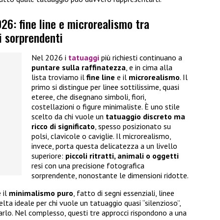
26: fine line e microrealismo tra
i sorprendenti
Nel 2026 i
tatuaggi
più richiesti continuano a
puntare sulla raffinatezza
, e in cima alla
lista troviamo il
fine line
e il
microrealismo
. Il
primo si distingue per linee sottilissime, quasi
eteree, che disegnano simboli, fiori,
costellazioni o figure minimaliste. È uno stile
scelto da chi vuole un
tatuaggio discreto ma
ricco di significato
, spesso posizionato su
polsi, clavicole o caviglie. Il microrealismo,
invece, porta questa delicatezza a un livello
superiore:
piccoli ritratti, animali o oggetti
resi con una precisione fotografica
sorprendente, nonostante le dimensioni ridotte.
 il
minimalismo puro
, fatto di segni essenziali, linee
elta ideale per chi vuole un tatuaggio quasi “silenzioso”,
narlo. Nel complesso, questi tre approcci rispondono a una