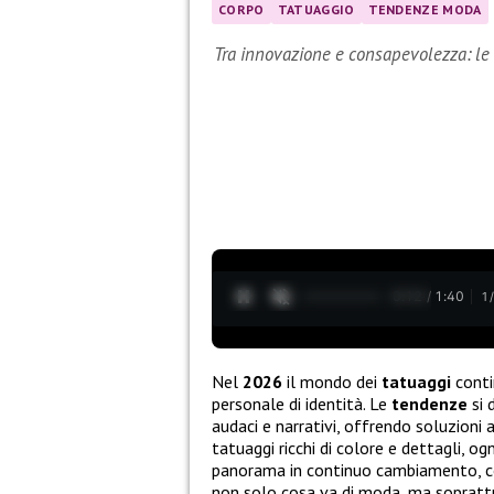
CORPO
TATUAGGIO
TENDENZE MODA
Tra innovazione e consapevolezza: le
0:13 / 1:40
1
Nel
2026
il mondo dei
tatuaggi
conti
personale di identità. Le
tendenze
si 
audaci e narrativi, offrendo soluzioni a
tatuaggi ricchi di colore e dettagli, o
panorama in continuo cambiamento, cono
non solo cosa va di moda, ma sopratt