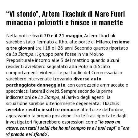
“Vi sfondo”, Artem Tkachuk di Mare Fuori
minaccia i poliziotti e finisce in manette
Nella notte
tra il 20 e il 21 maggio
, Artem Tkachuk
sarebbe stato fermato a Rho, alle porte di Milano,
insieme
a tre giovani
tra i 18 e i 26 anni. Secondo quanto riportato
da
La Stampa
, il gruppo pare fosse in via Molino
Prepositurale intorno alle 3 del mattino quando alcuni
residenti avrebbero segnalato alla Polizia di Stato
comportamenti violenti. Le pattuglie del Commissariato
sarebbero intervenute trovando
diverse auto
parcheggiate danneggiate
, con carrozzerie ammaccate e
specchietti laterali divelti. Sempre secondo le prime
indiscrezioni de
La Stampa
, all’arrivo degli agenti, la
situazione sarebbe ulteriormente degenerata: Tkachuk
avrebbe rivolto insulti e minacce
alle forze dell’ordine,
aggravando la propria posizione. Tra le frasi riportate dagli
investigatori figurerebbero espressioni come “
io sono un
attore, con tutti i soldi che ho mi compro te e i tuoi capi
” e “
ora
vi prendo e vi sfondo
“.