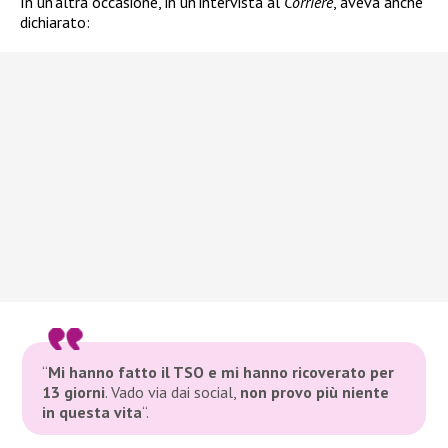
In un’altra occasione, in un’intervista al
Corriere
, aveva anche
dichiarato:
“
Mi hanno fatto il TSO e mi hanno ricoverato per
13 giorni
. Vado via dai social,
non provo più niente
in questa vita
“.