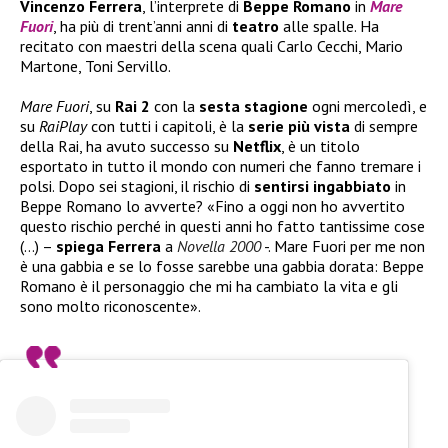
Vincenzo
Ferrera
, l’interprete di
Beppe
Romano
in
Mare
Fuori
, ha più di trent’anni anni di
teatro
alle spalle. Ha
recitato con maestri della scena quali Carlo Cecchi, Mario
Martone, Toni Servillo.
Mare Fuori
, su
Rai 2
con la
sesta stagione
ogni mercoledì, e
su
RaiPlay
con tutti i capitoli, è la
serie più
vista
di sempre
della Rai, ha avuto successo su
Netflix
, è un titolo
esportato in tutto il mondo con numeri che fanno tremare i
polsi. Dopo sei stagioni, il rischio di
sentirsi ingabbiato
in
Beppe Romano lo avverte? «Fino a oggi non ho avvertito
questo rischio perché in questi anni ho fatto tantissime cose
(…) –
spiega Ferrera
a
Novella 2000
-. Mare Fuori per me non
è una gabbia e se lo fosse sarebbe una gabbia dorata: Beppe
Romano è il personaggio che mi ha cambiato la vita e gli
sono molto riconoscente».