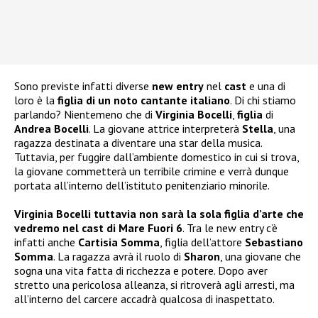
Sono previste infatti diverse
new entry
nel
cast
e una di
loro è la
figlia di un noto cantante italiano
. Di chi stiamo
parlando? Nientemeno che di
Virginia Bocelli
,
figlia
di
Andrea Bocelli
. La giovane attrice interpreterà
Stella
, una
ragazza destinata a diventare una star della musica.
Tuttavia, per fuggire dall’ambiente domestico in cui si trova,
la giovane commetterà un terribile crimine e verrà dunque
portata all’interno dell’istituto penitenziario minorile.
Virginia Bocelli tuttavia non sarà la sola figlia d’arte che
vedremo nel cast di Mare Fuori 6
. Tra le new entry c’è
infatti anche
Cartisia Somma
, figlia dell’attore
Sebastiano
Somma
. La ragazza avrà il ruolo di
Sharon
, una giovane che
sogna una vita fatta di ricchezza e potere. Dopo aver
stretto una pericolosa alleanza, si ritroverà agli arresti, ma
all’interno del carcere accadrà qualcosa di inaspettato.