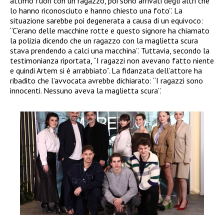
attimo fuori con un ragazzo, poi sono arrivati degli altri che
lo hanno riconosciuto e hanno chiesto una foto”. La
situazione sarebbe poi degenerata a causa di un equivoco:
“C’erano delle macchine rotte e questo signore ha chiamato
la polizia dicendo che un ragazzo con la maglietta scura
stava prendendo a calci una macchina”. Tuttavia, secondo la
testimonianza riportata, “I ragazzi non avevano fatto niente
e quindi Artem si è arrabbiato”. La fidanzata dell’attore ha
ribadito che l’avvocata avrebbe dichiarato: “I ragazzi sono
innocenti. Nessuno aveva la maglietta scura”.