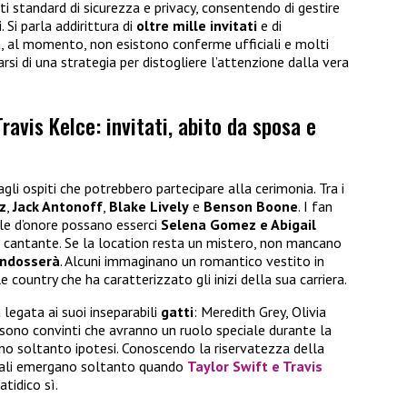
ti standard di sicurezza e privacy, consentendo di gestire
. Si parla addirittura di
oltre mille invitati
e di
, al momento, non esistono conferme ufficiali e molti
si di una strategia per distogliere l’attenzione dalla vera
ravis Kelce: invitati, abito da sposa e
li ospiti che potrebbero partecipare alla cerimonia. Tra i
z
,
Jack Antonoff
,
Blake Lively
e
Benson Boone
. I fan
le d’onore possano esserci
Selena Gomez e Abigail
la cantante. Se la location resta un mistero, non mancano
indosserà
. Alcuni immaginano un romantico vestito in
le country che ha caratterizzato gli inizi della sua carriera.
a legata ai suoi inseparabili
gatti
: Meredith Grey, Olivia
ono convinti che avranno un ruolo speciale durante la
no soltanto ipotesi. Conoscendo la riservatezza della
iciali emergano soltanto quando
Taylor Swift e Travis
atidico sì.