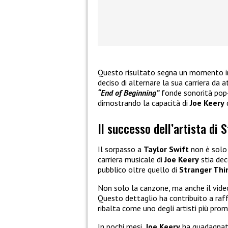
Questo risultato segna un momento 
deciso di alternare la sua carriera da 
“End of Beginning”
fonde sonorità pop-r
dimostrando la capacità di
Joe Keery
d
Il successo dell’artista di 
Il sorpasso a
Taylor Swift
non è solo
carriera musicale di
Joe Keery
stia dec
pubblico oltre quello di
Stranger Thi
Non solo la canzone, ma anche il vide
Questo dettaglio ha contribuito a raf
ribalta come uno degli artisti più pr
In pochi mesi,
Joe Keery
ha guadagnato