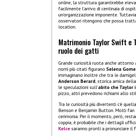
online, la struttura garantirebbe eleva
facilmente l’arrivo di centinaia di ospiti
un’organizzazione imponente. Tuttavia
osservatori ritengono che possa trattar
location.
Matrimonio Taylor Swift e T
ruolo dei gatti
Grande curiosità ruota anche attorno ag
nomi più citati figurano
Selena Gome
immaginano inoltre che tra le damigel
Anderson Berard
, storica amica del
le speculazioni sull’
abito che Taylor 
pizzo, altri prevedono richiami allo sti
Tra le curiosità più divertenti c’è quell
Benson e Benjamin Button. Molti fan s
cerimonia. Per il momento, però, resta
coppia, è probabile che i dettagli uff
Kelce
saranno pronti a pronunciare il f