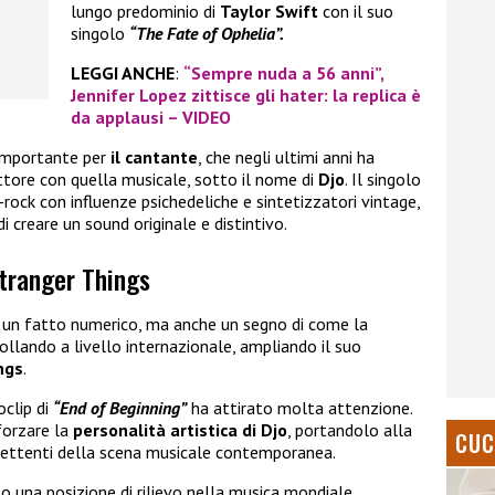
lungo predominio di
Taylor Swift
con il suo
singolo
“The Fate of Ophelia”.
LEGGI ANCHE
:
“Sempre nuda a 56 anni”,
Jennifer Lopez zittisce gli hater: la replica è
da applausi – VIDEO
importante per
il cantante
, che negli ultimi anni ha
attore con quella musicale, sotto il nome di
Djo
. Il singolo
ock con influenze psichedeliche e sintetizzatori vintage,
i creare un sound originale e distintivo.
Stranger Things
 un fatto numerico, ma anche un segno di come la
ollando a livello internazionale, ampliando il suo
ngs
.
oclip di
“End of Beginning”
ha attirato molta attenzione.
forzare la
personalità artistica di Djo
, portandolo alla
CUC
omettenti della scena musicale contemporanea.
 una posizione di rilievo nella musica mondiale,