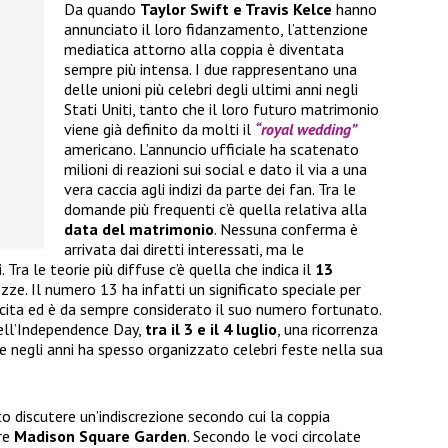
Da quando
Taylor Swift e Travis Kelce
hanno
annunciato il loro fidanzamento, l’attenzione
mediatica attorno alla coppia è diventata
sempre più intensa. I due rappresentano una
delle unioni più celebri degli ultimi anni negli
Stati Uniti, tanto che il loro futuro matrimonio
viene già definito da molti il
“royal wedding”
americano. L’annuncio ufficiale ha scatenato
milioni di reazioni sui social e dato il via a una
vera caccia agli indizi da parte dei fan. Tra le
domande più frequenti c’è quella relativa alla
data del matrimonio
. Nessuna conferma è
arrivata dai diretti interessati, ma le
 Tra le teorie più diffuse c’è quella che indica il
13
zze. Il numero 13 ha infatti un significato speciale per
ascita ed è da sempre considerato il suo numero fortunato.
dell’Independence Day,
tra il 3 e il 4 luglio
, una ricorrenza
 negli anni ha spesso organizzato celebri feste nella sua
 discutere un’indiscrezione secondo cui la coppia
bre
Madison Square Garden
. Secondo le voci circolate