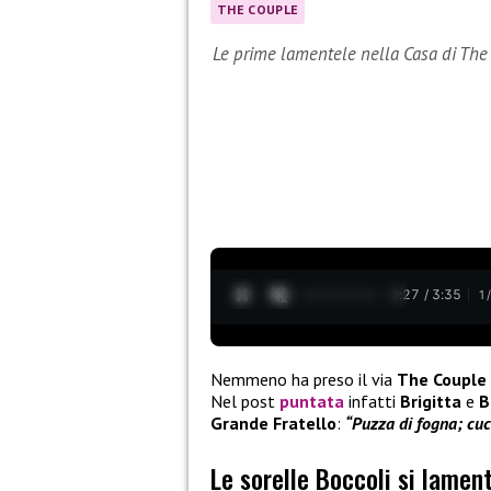
THE COUPLE
Le prime lamentele nella Casa di The
0:28 / 3:35
1
Nemmeno ha preso il via
The Couple
Nel post
puntata
infatti
Brigitta
e
B
Grande Fratello
:
“Puzza di fogna; cuc
Le sorelle Boccoli si lamen