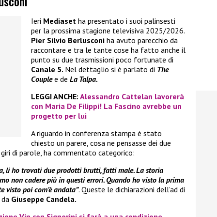
lusconi
Ieri
Mediaset
ha presentato i suoi palinsesti
per la prossima stagione televisiva 2025/2026.
Pier Silvio Berlusconi
ha avuto parecchio da
raccontare e tra le tante cose ha fatto anche il
punto su due trasmissioni poco fortunate di
Canale 5.
Nel dettaglio si è parlato di
The
Couple
e de
La Talpa.
LEGGI ANCHE:
Alessandro Cattelan lavorerà
con Maria De Filippi! La Fascino avrebbe un
progetto per lui
A riguardo in conferenza stampa è stato
chiesto un parere, cosa ne pensasse dei due
 giri di parole, ha commentato categorico:
li ho trovati due prodotti brutti, fatti male. La storia
o non cadere più in questi errori. Quando ho visto la prima
ete visto poi com’è andata”
. Queste le dichiarazioni dell’ad di
o da
Giuseppe Candela.
zione Vip con Signorini si farà a una condizione