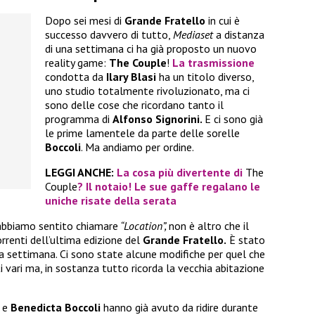
Dopo sei mesi di
Grande Fratello
in cui è
successo davvero di tutto,
Mediaset
a distanza
di una settimana ci ha già proposto un nuovo
reality game:
The Couple
!
La trasmissione
condotta da
Ilary Blasi
ha un titolo diverso,
uno studio totalmente rivoluzionato, ma ci
sono delle cose che ricordano tanto il
programma di
Alfonso Signorini.
E ci sono già
le prime lamentele da parte delle sorelle
Boccoli
. Ma andiamo per ordine.
LEGGI ANCHE:
La cosa più divertente di
The
Couple
? Il notaio! Le sue gaffe regalano le
uniche risate della serata
abbiamo sentito chiamare
“Location”,
non è altro che il
orrenti dell’ultima edizione del
Grande Fratello.
È stato
a settimana. Ci sono state alcune modifiche per quel che
i vari ma, in sostanza tutto ricorda la vecchia abitazione
e
Benedicta Boccoli
hanno già avuto da ridire durante