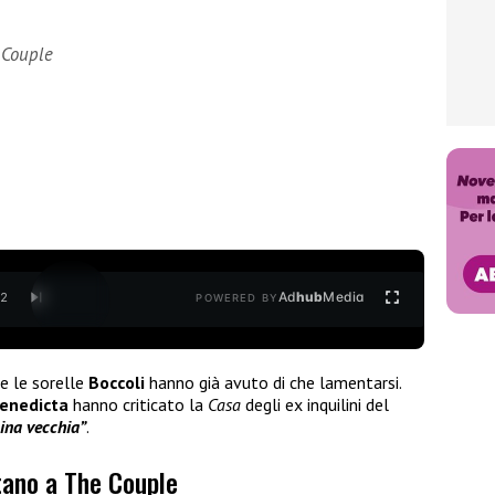
 Couple
Ad
hub
Media
/
2
POWERED BY
e le sorelle
Boccoli
hanno già avuto di che lamentarsi.
enedicta
hanno criticato la
Casa
degli ex inquilini del
ina vecchia”
.
tano a The Couple