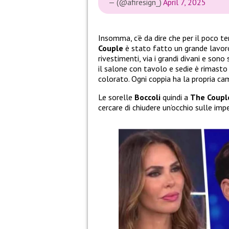
— (@afiresign_)
April 7, 2025
Insomma, c’è da dire che per il poco 
Couple
è stato fatto un grande lavoro
rivestimenti, via i grandi divani e sono 
il salone con tavolo e sedie è rimasto
colorato. Ogni coppia ha la propria ca
Le sorelle
Boccoli
quindi a
The Coupl
cercare di chiudere un’occhio sulle imp