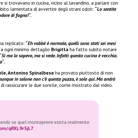
e si trovavano in cucina, vicino al lavandino, a parlare con
ubito lamentata di avvertire degli strani odori:
“
Lo sentite
odore di fogna!
“.
a replicato:
“
Eh vabbè è normale, quelli sono stati sei mesi
a ogni minimo dettaglio
Brigitta
ha fatto subito notare
“
Sì ma lo sapevo, ma si vede. Infatti questa cucina è vecchia.
ra
“.
le, Antonino Spinalbese
ha provato piuttosto di non
nque in salone non c’è questa puzza, è solo qui. Ma andrà
di rassicurare le due sorelle, come mostrato dal video.
hiedendo se quel montepremi esista realmente
.com/qRXL9r3jL7