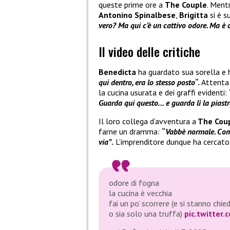
queste prime ore a
The Couple
. Mentr
Antonino Spinalbese
,
Brigitta
si è s
vero? Ma qui c’è un cattivo odore. Ma è 
Il video delle critiche
Benedicta
ha guardato sua sorella e h
qui dentro, era lo stesso posto
“.
Attenta 
la cucina usurata e dei graffi evidenti:
Guarda qui questo… e guarda lì la piast
Il loro collega d’avventura a
The Coup
farne un dramma:
“
Vabbè normale. Comu
via”
.
L’imprenditore dunque ha cercato 
odore di fogna
la cucina è vecchia
fai un po’ scorrere (e si stanno c
o sia solo una truffa)
pic.twitter