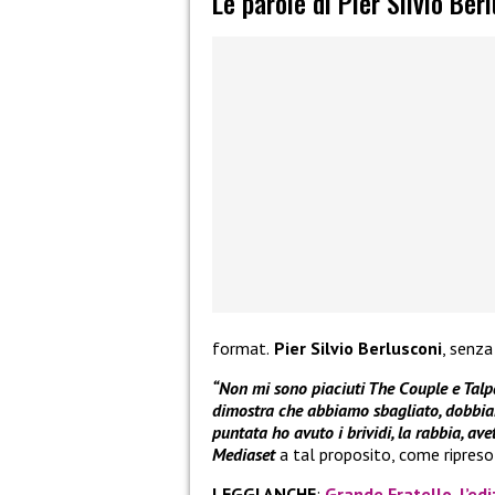
Le parole di Pier Silvio Ber
format.
Pier Silvio Berlusconi
, senza
“Non mi sono piaciuti The Couple e Talpa, 
dimostra che abbiamo sbagliato, dobbiam
puntata ho avuto i brividi, la rabbia, av
Mediaset
a tal proposito, come ripres
LEGGI ANCHE
:
Grande Fratello, l’edi