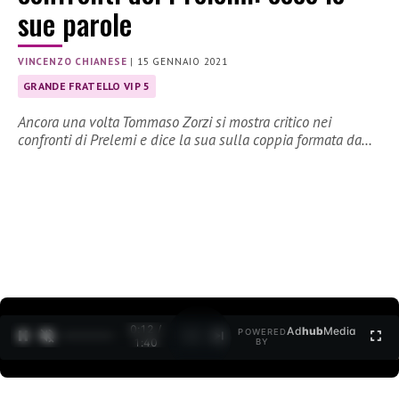
sue parole
VINCENZO CHIANESE
|
15 GENNAIO 2021
GRANDE FRATELLO VIP 5
Ancora una volta Tommaso Zorzi si mostra critico nei
confronti di Prelemi e dice la sua sulla coppia formata da…
0:12 /
Ad
hub
Media
POWERED
1
/
2
1:40
BY