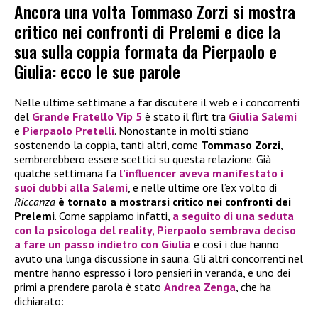
Ancora una volta Tommaso Zorzi si mostra
critico nei confronti di Prelemi e dice la
sua sulla coppia formata da Pierpaolo e
Giulia: ecco le sue parole
Nelle ultime settimane a far discutere il web e i concorrenti
del
Grande Fratello Vip 5
è stato il flirt tra
Giulia Salemi
e
Pierpaolo Pretelli
. Nonostante in molti stiano
sostenendo la coppia, tanti altri, come
Tommaso Zorzi
,
sembrerebbero essere scettici su questa relazione. Già
qualche settimana fa
l’influencer aveva manifestato i
suoi dubbi alla
Salemi
, e nelle ultime ore l’ex volto di
Riccanza
è tornato a mostrarsi critico nei confronti dei
Prelemi
. Come sappiamo infatti,
a seguito di una seduta
con la psicologa del reality,
Pierpaolo
sembrava deciso
a fare un passo indietro con
Giulia
e così i due hanno
avuto una lunga discussione in sauna. Gli altri concorrenti nel
mentre hanno espresso i loro pensieri in veranda, e uno dei
primi a prendere parola è stato
Andrea Zenga
, che ha
dichiarato: