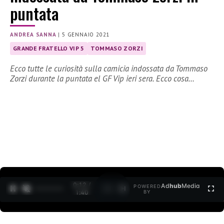
puntata
ANDREA SANNA
|
5 GENNAIO 2021
GRANDE FRATELLO VIP 5
TOMMASO ZORZI
Ecco tutte le curiosità sulla camicia indossata da Tommaso
Zorzi durante la puntata el GF Vip ieri sera. Ecco cosa…
0:12 /
Ad
hub
Media
POWERED
1
/
2
1:40
BY