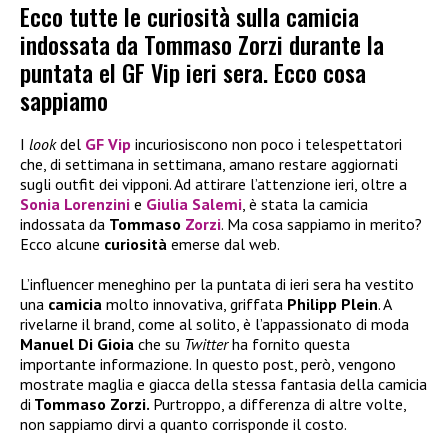
Ecco tutte le curiosità sulla camicia
indossata da Tommaso Zorzi durante la
puntata el GF Vip ieri sera. Ecco cosa
sappiamo
I
look
del
GF Vip
incuriosiscono non poco i telespettatori
che, di settimana in settimana, amano restare aggiornati
sugli outfit dei vipponi. Ad attirare l’attenzione ieri, oltre a
Sonia Lorenzini
e
Giulia Salemi
, è stata la camicia
indossata da
Tommaso
Zorzi
. Ma cosa sappiamo in merito?
Ecco alcune
curiosità
emerse dal web.
L’influencer meneghino per la puntata di ieri sera ha vestito
una
camicia
molto innovativa, griffata
Philipp Plein
. A
rivelarne il brand, come al solito, è l’appassionato di moda
Manuel Di Gioia
che su
Twitter
ha fornito questa
importante informazione. In questo post, però, vengono
mostrate maglia e giacca della stessa fantasia della camicia
di
Tommaso Zorzi.
Purtroppo, a differenza di altre volte,
non sappiamo dirvi a quanto corrisponde il costo.