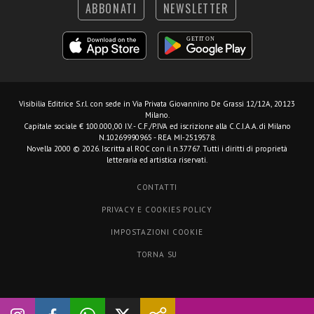
ABBONATI
NEWSLETTER
Visibilia Editrice S.r.l.
con sede in Via Privata Giovannino De Grassi 12/12A, 20123
Milano.
Capitale sociale € 100.000,00 I.V. - C.F./P.IVA ed iscrizione alla C.C.I.A.A. di Milano
N.10269990965 - REA MI-2519578.
Novella 2000 © 2026. Iscritta al ROC con il n.37767. Tutti i diritti di proprietà
letteraria ed artistica riservati.
CONTATTI
PRIVACY E COOKIES POLICY
IMPOSTAZIONI COOKIE
TORNA SU