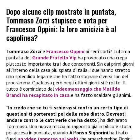
Dopo alcune clip mostrate in puntata,
Tommaso Zorzi stupisce e vota per
Francesco Oppini: la loro amicizia è al
capolinea?
Tommaso Zorzi
e
Francesco Oppini
ai ferri corti? L’ultima
puntata del
Grande Fratello Vip
ha provocato una crepa
piuttosto importante tra i due concorrenti. Sin dai primi giorni
all’interno della casa più spiata d’Italia, i due hanno stretto
uno splendido legame che ha fatto sognare diversi fan del
programma. Qualcosa però negli ultimi giorni si è rotto. Il
tutto è cominciato dal
videomessaggio che Matilde
Brandi ha recapitato in casa
e ha fatto scaldare gli animi.
“
Io credo che se tu ti schierassi contro un certo tipo di
questioni ti porteresti poi delle robe dietro. Dovresti
andare contro le cattiverie che ha detto
“, ha dichiarato
Tommaso. Una nuova miccia al rapporto già in bilico è stata
poi accesa in puntata, quando
Alfonso Signorini
ha tirato
fuori
un video (apparso sul web)
che smascherebbe Oppini.