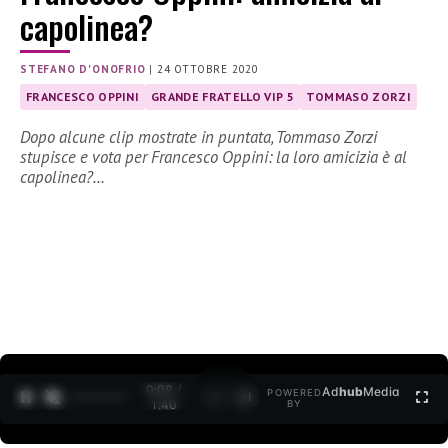
capolinea?
STEFANO D'ONOFRIO
|
24 OTTOBRE 2020
FRANCESCO OPPINI
GRANDE FRATELLO VIP 5
TOMMASO ZORZI
Dopo alcune clip mostrate in puntata, Tommaso Zorzi
stupisce e vota per Francesco Oppini: la loro amicizia è al
capolinea?…
0:10 /
Ad
hub
Media
POWERED
1
/
2
1:40
BY