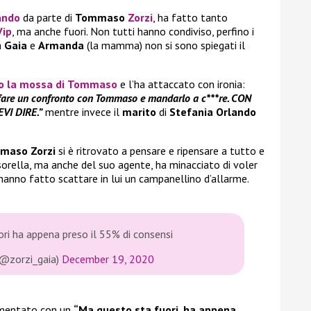
ando
da parte di
Tommaso
Zorzi
, ha fatto tanto
Vip
, ma anche fuori. Non tutti hanno condiviso, perfino i
a
Gaia
e
Armanda
(la mamma) non si sono spiegati il
 la mossa di
Tommaso
e l’ha attaccato con ironia:
r fare un confronto con Tommaso e mandarlo a c***re. CON
VI DIRE.”
mentre invece il
marito
di
Stefania Orlando
maso Zorzi
si è ritrovato a pensare e ripensare a tutto e
sorella, ma anche del suo agente, ha minacciato di voler
i hanno fatto scattare in lui un campanellino d’allarme.
ri ha appena preso il 55% di consensi
(@zorzi_gaia)
December 19, 2020
entato con un
“Ma questo sta fuori, ha appena