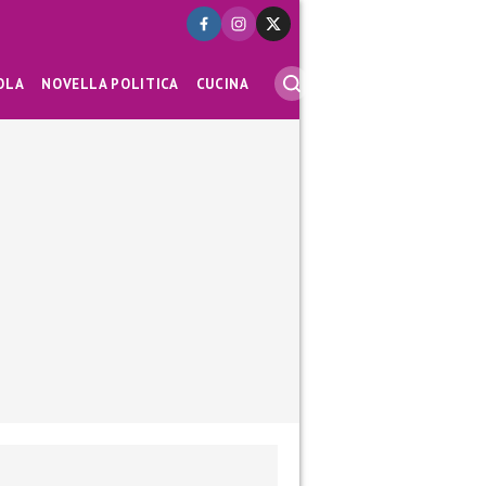
OLA
NOVELLA POLITICA
CUCINA