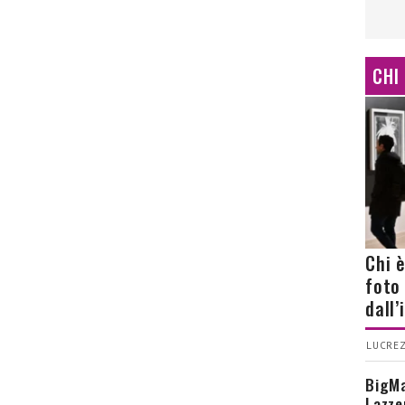
CHI
Chi 
foto
dall
LUCREZ
BigMa
Lazze