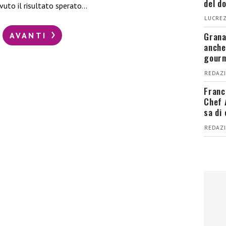
del d
uto il risultato sperato…
LUCREZ
Grana
AVANTI
anche
gour
REDAZI
Franc
Chef 
sa di
REDAZI