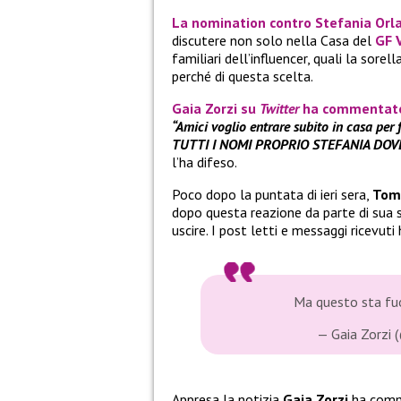
La
nomination
contro
Stefania Orl
discutere non solo nella Casa del
GF 
familiari dell’influencer, quali la sorell
perché di questa scelta.
Gaia Zorzi
su
Twitter
ha commentato
“Amici voglio entrare subito in casa pe
TUTTI I NOMI PROPRIO STEFANIA DOVE
l’ha difeso.
Poco dopo la puntata di ieri sera,
Tom
dopo questa reazione da parte di sua 
uscire. I post letti e messaggi ricevut
Ma questo sta fuo
— Gaia Zorzi 
Appresa la notizia
Gaia Zorzi
ha comm