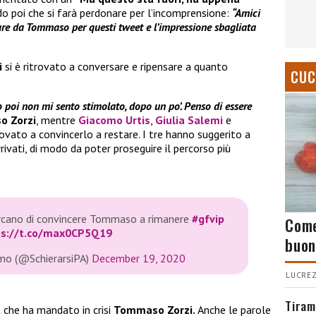
o poi che si farà perdonare per l’incomprensione:
“Amici
are da Tommaso per questi tweet e l’impressione sbagliata
i
si è ritrovato a conversare e ripensare a quanto
CUC
 poi non mi sento stimolato, dopo un po’. Penso di essere
 Zorzi
, mentre
Giacomo Urtis
,
Giulia Salemi
e
ovato a convincerlo a restare. I tre hanno suggerito a
rrivati, di modo da poter proseguire il percorso più
ercano di convincere Tommaso a rimanere
#gfvip
Come
ps://t.co/max0CP5Q19
buon
rmo (@SchierarsiPA)
December 19, 2020
LUCREZ
Tiram
t
che ha mandato in crisi
Tommaso Zorzi.
Anche le parole