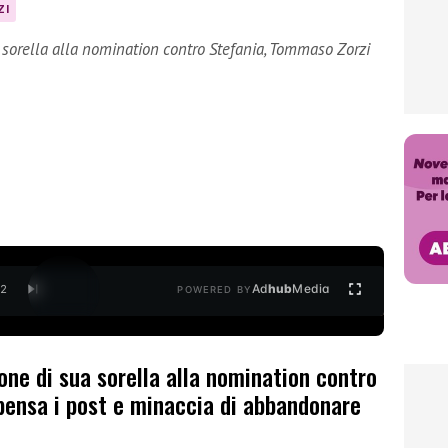
ZI
 sorella alla nomination contro Stefania, Tommaso Zorzi
Ad
hub
Media
/
2
POWERED BY
one di sua sorella alla nomination contro
pensa i post e minaccia di abbandonare