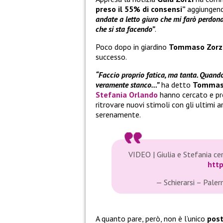
preso il 55% di consensi”
aggiungend
andate a letto giuro che mi farò perdon
che si sta facendo”
.
Poco dopo in giardino
Tommaso Zorz
successo.
“Faccio proprio fatica, ma tanta. Quando
veramente stanco…”
ha detto
Tommaso
Stefania Orlando
hanno cercato e pr
ritrovare nuovi stimoli con gli ultimi a
serenamente.
VIDEO | Giulia e Stefania c
htt
— Schierarsi – Pale
A quanto pare, però, non è l’unico
pos