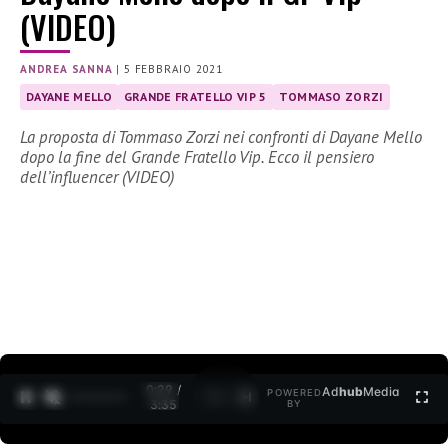
(VIDEO)
ANDREA SANNA
|
5 FEBBRAIO 2021
DAYANE MELLO
GRANDE FRATELLO VIP 5
TOMMASO ZORZI
La proposta di Tommaso Zorzi nei confronti di Dayane Mello
dopo la fine del Grande Fratello Vip. Ecco il pensiero
dell’influencer (VIDEO)
0:30 /
Ad
hub
Media
POWERED
1
/
2
3:35
BY