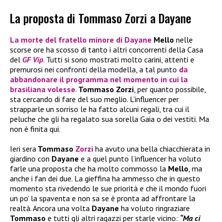
La proposta di Tommaso Zorzi a Dayane
La morte del fratello minore di
Dayane
Mello
nelle
scorse ore ha scosso di tanto i altri concorrenti della Casa
del
GF Vip
. Tutti si sono mostrati molto carini, attenti e
premurosi nei confronti della modella, a tal punto
da
abbandonare il programma nel momento in cui la
brasiliana volesse
.
Tommaso Zorzi
, per quanto possibile,
sta cercando di fare del suo meglio. L’influencer per
strapparle un sorriso le ha fatto alcuni regali, tra cui il
peluche che gli ha regalato sua sorella Gaia o dei vestiti. Ma
non è finita qui.
Ieri sera
Tommaso
Zorzi
ha avuto una bella chiacchierata in
giardino con
Dayane
e a quel punto l’influencer ha voluto
farle una proposta che ha molto commosso la
Mello
, ma
anche i fan dei due. La gieffina ha ammesso che in questo
momento sta rivedendo le sue priorità e che il mondo fuori
un po’ la spaventa e non sa se è pronta ad affrontare la
realtà. Ancora una volta
Dayane
ha voluto ringraziare
Tommaso
e tutti gli altri ragazzi per starle vicino:
“Ma ci