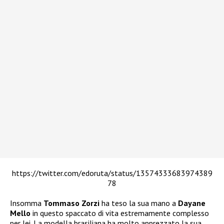
https://twitter.com/edoruta/status/13574333683974389
78
Insomma
Tommaso Zorzi
ha teso la sua mano a
Dayane
Mello
in questo spaccato di vita estremamente complesso
per lei. La modella brasiliana ha molto apprezzato la sua