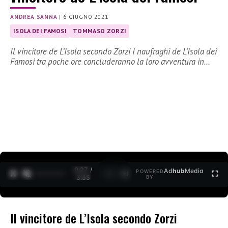
ANDREA SANNA
|
6 GIUGNO 2021
ISOLA DEI FAMOSI
TOMMASO ZORZI
Il vincitore de L’Isola secondo Zorzi I naufraghi de L’Isola dei
Famosi tra poche ore concluderanno la loro avventura in…
0:27 /
Ad
hub
Media
POWERED
1
/
2
3:35
BY
Il vincitore de L’Isola secondo Zorzi