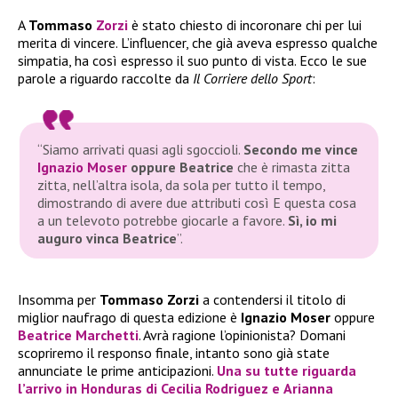
A
Tommaso
Zorzi
è stato chiesto di incoronare chi per lui
merita di vincere. L’influencer, che già aveva espresso qualche
simpatia, ha così espresso il suo punto di vista. Ecco le sue
parole a riguardo raccolte da
Il Corriere dello Sport
:
“Siamo arrivati quasi agli sgoccioli.
Secondo me vince
Ignazio Moser
oppure Beatrice
che è rimasta zitta
zitta, nell’altra isola, da sola per tutto il tempo,
dimostrando di avere due attributi così E questa cosa
a un televoto potrebbe giocarle a favore.
Sì, io mi
auguro vinca Beatrice
”.
Insomma per
Tommaso Zorzi
a contendersi il titolo di
miglior naufrago di questa edizione è
Ignazio Moser
oppure
Beatrice Marchetti
. Avrà ragione l’opinionista? Domani
scopriremo il responso finale, intanto sono già state
annunciate le prime anticipazioni.
Una su tutte riguarda
l’arrivo in Honduras di
Cecilia Rodriguez
e
Arianna