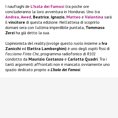
I naufraghi de
L’Isola dei Famosi
tra poche ore
concluderanno la loro avventura in Honduras. Uno tra
Andrea
,
Awed
,
Beatrice
,
Ignazio
,
Matteo
e
Valentina
sarà
il
vincitore
di questa edizione. Nell’attesa di scoprirlo
domani sera con l’ultima imperdibile puntata,
Tommaso
Zorzi
ha già detto la sua.
L’opinionista del reality (svolge questo ruolo insieme a
Iva
Zanicchi
ed
Elettra Lamborghini
) è uno degli ospiti fissi di
Facciamo Finta Che
, programma radiofonico di
R101
condotto da
Maurizio Costanzo
e
Carlotta Quadri
. Tra i
tanti argomenti affrontati non è mancato ovviamente uno
spazio dedicato proprio a
L’Isola dei Famosi
.