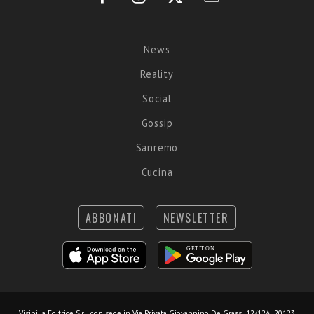
News
Reality
Social
Gossip
Sanremo
Cucina
ABBONATI
NEWSLETTER
Visibilia Editrice S.r.l.
con sede in Via Privata Giovannino De Grassi 12/12A, 20123