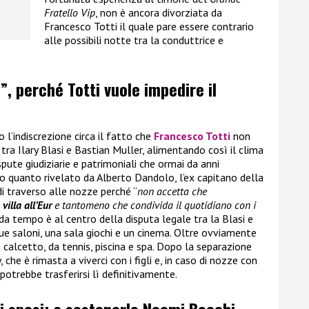
Fratello Vip
, non è ancora divorziata da
Francesco Totti il quale pare essere contrario
alle possibili notte tra la conduttrice e
?
”, perché Totti vuole impedire il
o l’indiscrezione circa il fatto che
Francesco Totti
non
tra Ilary Blasi e Bastian Muller, alimentando così il clima
pute giudiziarie e patrimoniali che ormai da anni
o quanto rivelato da Alberto Dandolo, l’ex capitano della
i traverso alle nozze perché “
non accetta che
 villa all’Eur
e tantomeno che condivida il quotidiano con i
e da tempo è al centro della disputa legale tra la Blasi e
due saloni, una sala giochi e un cinema. Oltre ovviamente
a calcetto, da tennis, piscina e spa. Dopo la separazione
, che è rimasta a viverci con i figli e, in caso di nozze con
potrebbe trasferirsi lì definitivamente.
si sposi: a sostenerlo Noemi Bocchi