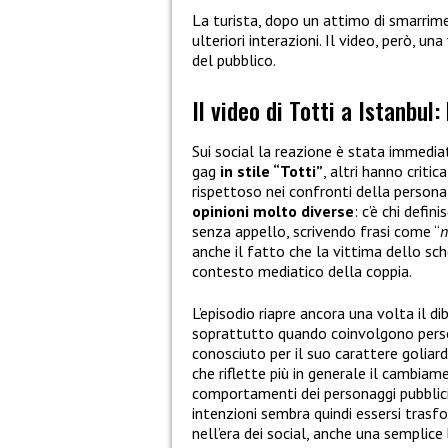
La turista, dopo un attimo di smarrim
ulteriori interazioni. Il video, però, 
del pubblico.
Il video di Totti a Istanbul
Sui social la reazione è stata immedi
gag
in stile “Totti”
, altri hanno criti
rispettoso nei confronti della persona
opinioni molto diverse
: c’è chi defini
senza appello, scrivendo frasi come “
n
anche il fatto che la vittima dello s
contesto mediatico della coppia.
L’episodio riapre ancora una volta il di
soprattutto quando coinvolgono perso
conosciuto per il suo carattere goliard
che riflette più in generale il cambiam
comportamenti dei personaggi pubblici
intenzioni sembra quindi essersi tras
nell’era dei social, anche una semplice