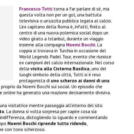
Francesco Totti
torna a far parlare di sé, ma
questa volta non per un gol, una battuta
televisiva o un’uscita pubblica legata al calcio.
L’ex capitano della Roma è, infatti, finito al
centro di una nuova polemica social dopo un
video girato a Istanbul, durante un viaggio
insieme alla compagna
Noemi Bocchi
. La
coppia si trovava in Turchia in occasione del
World Legends Padel Tour, evento che riunisce
ex campioni del calcio internazionale. Nel corso
della
visita alla Cisterna Basilica
, uno dei
luoghi simbolo della città, Totti si è reso
protagonista di
uno scherzo ai danni di una
o proprio da Noemi Bocchi sui social. Un episodio che
e online ha generato una reazione decisamente divisiva.
 una visitatrice mentre passeggia all’interno del sito
ito
. La donna si volta sorpresa per capire cosa sia
e indifferenza, distogliendo lo sguardo e commentando
empo
Noemi Bocchi riprende tutto ridendo
,
ne con tono scherzoso.