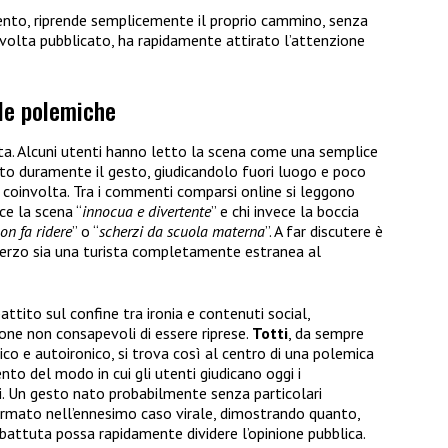
ento, riprende semplicemente il proprio cammino, senza
una volta pubblicato, ha rapidamente attirato l’attenzione
: le polemiche
ata. Alcuni utenti hanno letto la scena come una semplice
cato duramente il gesto, giudicandolo fuori luogo e poco
 coinvolta. Tra i commenti comparsi online si leggono
sce la scena “
innocua e divertente
” e chi invece la boccia
on fa ridere
” o “
scherzi da scuola materna
”. A far discutere è
cherzo sia una turista completamente estranea al
battito sul confine tra ironia e contenuti social,
ne non consapevoli di essere riprese.
Totti
, da sempre
ico e autoironico, si trova così al centro di una polemica
ento del modo in cui gli utenti giudicano oggi i
. Un gesto nato probabilmente senza particolari
formato nell’ennesimo caso virale, dimostrando quanto,
 battuta possa rapidamente dividere l’opinione pubblica.