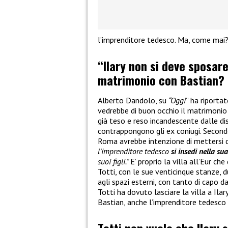
l’imprenditore tedesco. Ma, come mai
“Ilary non si deve sposare
matrimonio con Bastian?
Alberto Dandolo, su
“Oggi
” ha riportat
vedrebbe di buon occhio il matrimonio 
già teso e reso incandescente dalle dis
contrappongono gli ex coniugi. Second
Roma avrebbe intenzione di mettersi d
l’imprenditore tedesco
si insedi nella sua
suoi figli.”
E’ proprio la villa all’Eur ch
Totti, con le sue venticinque stanze, 
agli spazi esterni, con tanto di capo d
Totti ha dovuto lasciare la villa a Ilary
Bastian, anche l’imprenditore tedesco 
Totti non vuole che Ilary 