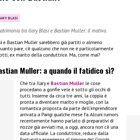
LARY BLASI
trimonio tra Ilary Blasi e Bastian Muller: il motivo.
i
e Bastian Muller sarebbero già partiti o almeno
quanto pare, c’è qualcuno che non ne è particolarmente
otti, ex marito della conduttrice. Ma, come mai?
astian Muller: a quando il fatidico sì?
Che tra Ilary e
Bastian Muller
le cose
procedano a gonfie vele è sotto gli occhi di
tutti. Insieme da circa tre anni, la coppia è
pronta a diventare marito e moglie, con la
romantica proposta da parte dell’imprenditore
arrivata a Parigi qualche mese fa. Alcuni rumors
recentemente hanno parlato di preparativi di
nozze già avviati ma, a oggi, ancora non c’è una
data ufficiale. La conduttrice, reduce dalla
fortunata esperienza al timone del
Grande