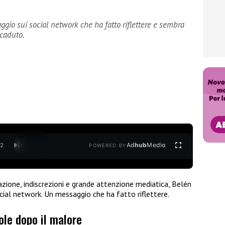
gio sui social network che ha fatto riflettere e sembra
ccaduto.
Ad
hub
Media
/
2
POWERED BY
ione, indiscrezioni e grande attenzione mediatica, Belén
ocial network. Un messaggio che ha fatto riflettere.
ole dopo il malore