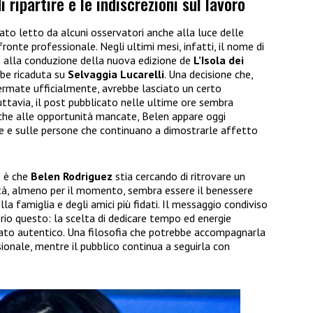
 ripartire e le indiscrezioni sul lavoro
tato letto da alcuni osservatori anche alla luce delle
fronte professionale. Negli ultimi mesi, infatti, il nome di
 alla conduzione della nuova edizione de
L’Isola dei
ebbe ricaduta su
Selvaggia Lucarelli
. Una decisione che,
ermate ufficialmente, avrebbe lasciato un certo
ttavia, il post pubblicato nelle ultime ore sembra
 che alle opportunità mancate, Belen appare oggi
ne e sulle persone che continuano a dimostrarle affetto
e è che
Belen Rodriguez
stia cercando di ritrovare un
rità, almeno per il momento, sembra essere il benessere
a famiglia e degli amici più fidati. Il messaggio condiviso
rio questo: la scelta di dedicare tempo ed energie
icato autentico. Una filosofia che potrebbe accompagnarla
sionale, mentre il pubblico continua a seguirla con