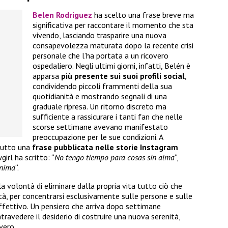
Belen Rodriguez
ha scelto una frase breve ma
significativa per raccontare il momento che sta
vivendo, lasciando trasparire una nuova
consapevolezza maturata dopo la recente crisi
personale che l’ha portata a un ricovero
ospedaliero. Negli ultimi giorni, infatti, Belén è
apparsa
più presente sui suoi profili social
,
condividendo piccoli frammenti della sua
quotidianità e mostrando segnali di una
graduale ripresa. Un ritorno discreto ma
sufficiente a rassicurare i tanti fan che nelle
scorse settimane avevano manifestato
preoccupazione per le sue condizioni. A
ttutto una
frase pubblicata nelle storie Instagram
irl ha scritto: “
No tengo tiempo para cosas sin alma
“,
anima
“.
 volontà di eliminare dalla propria vita tutto ciò che
ità, per concentrarsi esclusivamente sulle persone e sulle
ffettivo. Un pensiero che arriva dopo settimane
travedere il desiderio di costruire una nuova serenità,
vero.