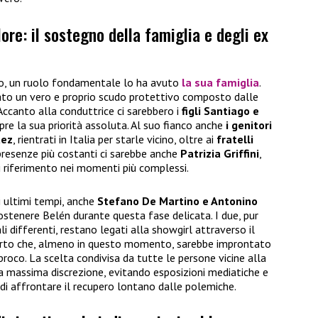
ore: il sostegno della famiglia e degli ex
ro, un ruolo fondamentale lo ha avuto
la sua famiglia
.
eato un vero e proprio scudo protettivo composto dalle
Accanto alla conduttrice ci sarebbero i
figli Santiago e
re la sua priorità assoluta. Al suo fianco anche
i genitori
uez
, rientrati in Italia per starle vicino, oltre ai
fratelli
 presenze più costanti ci sarebbe anche
Patrizia Griffini
,
di riferimento nei momenti più complessi.
i ultimi tempi, anche
Stefano De Martino e Antonino
stenere Belén durante questa fase delicata. I due, pur
 differenti, restano legati alla showgirl attraverso il
apporto che, almeno in questo momento, sarebbe improntato
proco. La scelta condivisa da tutte le persone vicine alla
a massima discrezione, evitando esposizioni mediatiche e
 di affrontare il recupero lontano dalle polemiche.