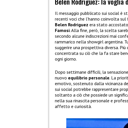
Belen Rodriguez: la voglia di
Il messaggio pubblicato sui social è s
recenti voci che l’hanno coinvolta sul 
Belen Rodriguez
era stato accostato
Famosi
. Alla fine, però, la scelta sar
secondo alcune indiscrezioni mai conf
rammarico nella showgirl argentina. Tu
suggerire una prospettiva diversa. Più
concentrata su ciò che la fa stare be
ogni giorno.
Dopo settimane difficili, la sensazion
nuovo
equilibrio personale
. La prio
emotivo, sostenuto dalla vicinanza dell
sui social potrebbe rappresentare prop
soltanto a ciò che possiede un signif
nella sua rinascita personale e profes
affetto e curiosità.