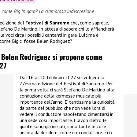
n come Big in gara? La clamorosa indiscrezione
 edizione del
Festival di Sanremo
che, come saprete,
efano De Martino. In attesa di sapere chi lo affiancherà
e voci circa i possibili cantanti in gara. L’ultima è
n come Big ci fosse Belen Rodriguez?
, Belen Rodriguez si propone come
27
Dal 16 al 20 febbraio 2027 si svolgerà la
77esima edizione del Festival di Sanremo. Per
la prima volta ci sarà Stefano De Martino alla
conduzione della kermesse musicale più
importante dell’anno. E’ tantissima la curiosità
da parte del pubblico che non vede l’ora di
vedere il conduttore napoletano cimentarsi in
una sede così importante. I lavori dietro le
quinte sono già iniziati, sono tante le cose
ancora da decidere, come co-conduttore e co-