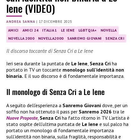
Iene (VIDEO)
ANDREA SANNA
|
17 DICEMBRE 2025
AMICI
AMICI 24
ITALIA 1
LE IENE
LGBTQIA+
NOVELLA
NOVELLA 2000
NOVELLA2000
SANREMO GIOVANI
SENZA CRI
Il discorso toccante di Senza Cri a Le Iene
Ieri sera durante la puntata de
Le Iene
,
Senza Cri
ha
portato in TV un toccante
monologo sull’identità non
binaria.
E il suo discorso è di fondamentale importanza.
Il monologo di Senza Cri a Le Iene
A seguito dell’esperienza a
Sanremo Giovani
dove, per un
soffio non ha ottenuto il pass per
Sanremo 2026
tra le
Nuove Proposte
,
Senza Cri
ha fatto ritorno in TV. L’artista è
stato ospite dell’ultima puntata de
Le Iene
e sul palco ha
portato un monologo di fondamentale importanza
sull’identità non binaria, sulla fragilità, responsabilità e