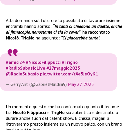
Alla domanda sul futuro e la possibilità di lavorare insieme,
entrambi hanno sorriso:
“In tanti ci chiedono un duetto, anche
ai firmacopie, nonostante ci sia la cover”
, ha raccontato
Nicolò
.
TrigNo
ha aggiunto:
“Ci piacerebbe tanto”.
#amici24
#NicolòFilippucci
#Trigno
#RadioSubasioLive
#27maggio2025
@RadioSubasio
pic.twitter.com/rXe5jeOyK1
— Gerry Ant (@GabrielMaldini9)
May 27, 2025
Un momento questo che ha confermato quanto il legame
tra
Nicolò Filippucci
e
TrigNo
sia autentico e destinato a
durare anche fuori dal talent show. E chissà, magari li
ritroveremo presto insieme su un nuovo palco, con un brano
inedito tutto loro.