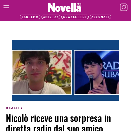
SANREMO
AMICI 24
NEWSLETTER
ABBONATI
REALITY
Nicolò riceve una sorpresa in
diretta radio dal suo amico