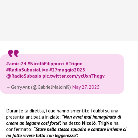
#amici24
#NicolòFilippucci
#Trigno
#RadioSubasioLive
#27maggio2025
@RadioSubasio
pic.twitter.com/ycUxnThqgv
— Gerry Ant (@GabrielMaldini9)
May 27, 2025
Durante la diretta, i due hanno smentito i dubbi su una
presunta antipatia iniziale:
“Non avrei mai immaginato di
creare un legame così forte”,
ha detto
Nicolò
.
TrigNo
ha
confermato:
“Stare nella stessa squadra e cantare insieme ci
ha fatto vivere tutto con leggerezza”.