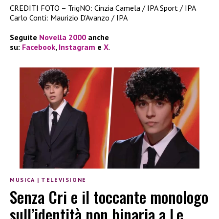
CREDITI FOTO – TrigNO: Cinzia Camela / IPA Sport / IPA
Carlo Conti: Maurizio D’Avanzo / IPA
Seguite
Novella 2000
anche
su:
Facebook
,
Instagram
e
X
.
MUSICA
|
TELEVISIONE
Senza Cri e il toccante monologo
sull’identità non binaria a Le