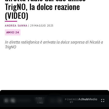
TrigNO, la dolce reazione
(VIDEO)
ANDREA SANNA
|
29 MAGGIO 2025
AMICI 24
In diretta radiofonica è arrivata la dolce sorpresa di Nicolò a
TrigNO
0:39 /
Ad
hub
Media
POWERED
1
/
2
1:40
BY