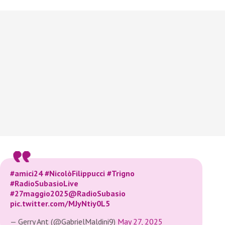
#amici24
#NicolòFilippucci
#Trigno
#RadioSubasioLive
#27maggio2025
@RadioSubasio
pic.twitter.com/MJyNtiy0L5
— Gerry Ant (@GabrielMaldini9)
May 27, 2025