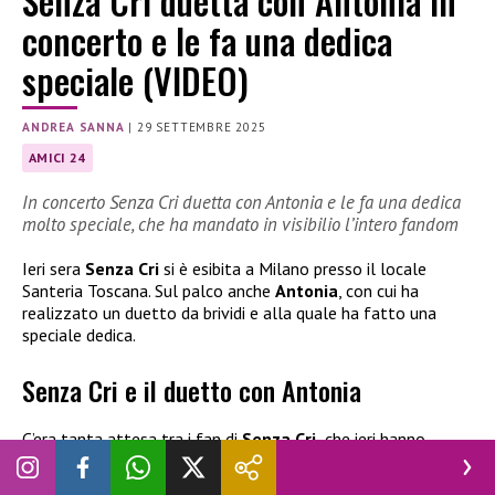
Senza Cri duetta con Antonia in
concerto e le fa una dedica
speciale (VIDEO)
ANDREA SANNA
|
29 SETTEMBRE 2025
AMICI 24
In concerto Senza Cri duetta con Antonia e le fa una dedica
molto speciale, che ha mandato in visibilio l’intero fandom
Ieri sera
Senza Cri
si è esibita a Milano presso il locale
Santeria Toscana. Sul palco anche
Antonia
, con cui ha
realizzato un duetto da brividi e alla quale ha fatto una
speciale dedica.
Senza Cri e il duetto con Antonia
C’era tanta attesa tra i fan di
Senza Cri,
che ieri hanno
avuto modo di assistere al suo concerto a Milano. Una
serata ricca di ospiti e momenti che difficilmente