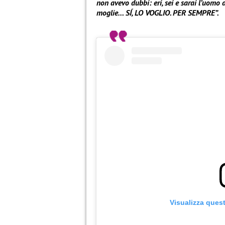
non avevo dubbi: eri, sei e sarai l’uomo 
moglie… SÍ, LO VOGLIO. PER SEMPRE”.
Visualizza ques