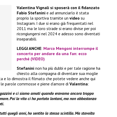
Valentina Vignali si sposerà con il fidanzato
Fabio Stefanini
e ad annunciarlo è stata
proprio la sportiva tramite un
video
su
Instagram. I due si erano già frequentati nel
2011 ma le loro strade si erano divise per poi
ricongiungersi nel 2024 e adesso sono diventati
inseparabili.
LEGGI ANCHE
:
Marco Mengoni interrompe il
concerto per andare da una fan: ecco
perché (VIDEO)
Stefanini
non ha più dubbi e per tale ragione ha
chiesto alla compagna di diventare sua moglie
ta e lo dimostra il filmato che potete vedere anche qui
o le parole commosse e piene d’amore di
Valentina
:
agazzini e ci siamo amati quando eravamo ancora troppo
amore. Poi la vita ci ha portato lontani, ma non abbastanza
ti.
utti quegli anni, ho sentito la stessa scintilla. Ma stavolta