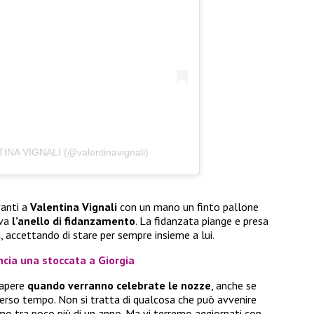
TINA VIGNALI (@valentinavignali)
vanti a
Valentina Vignali
con un mano un finto pallone
eva
l’anello di fidanzamento
. La fidanzata piange e presa
, accettando di stare per sempre insieme a lui.
ncia una stoccata a Giorgia
sapere
quando verranno celebrate le nozze
, anche se
rso tempo. Non si tratta di qualcosa che può avvenire
mo tra poco più di un anno. Ma vi terremo aggiornati con