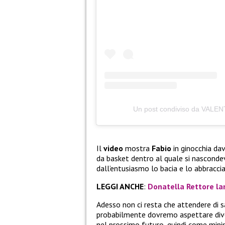
Un post condiviso da VALEN
Il
video
mostra
Fabio
in ginocchia da
da basket dentro al quale si nascond
dall’entusiasmo lo bacia e lo abbraccia
LEGGI ANCHE
:
Donatella Rettore la
Adesso non ci resta che attendere di 
probabilmente dovremo aspettare dive
nel prossimo futuro, quindi come mini