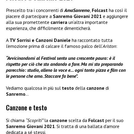
Prescelto tra i concorrenti di
AmaSanremo
,
Folcast
ha così il
piacere di partecipare a
Sanremo Giovani 2021
e aggiungere
alla sua promettente
carriera
un’altra importante
esperienza, che difficilmente dimenticherà.
A
TV Sorrisi e Canzoni
Daniele
ha raccontato tutta
l’emozione prima di calcare il famoso palco dell’
Ariston
:
“Avvicinandomi al Festival sento una crescente paura: è il
rispetto per ciò che sto andando a fare. Ma mi sto preparando
parecchio: studio, alleno la voce e… ogni tanto pizza e film con
le persone che amo. Staccare fa bene”.
Vediamo qualcosa in più sul
testo
della
canzone
di
Sanremo
…
Canzone e testo
Si chiama
“Scopriti”
la
canzone
scelta da
Folcast
per il suo
Sanremo Giovani 2021
. Si tratta di una ballata d’amore
dedicata a sé stessi.