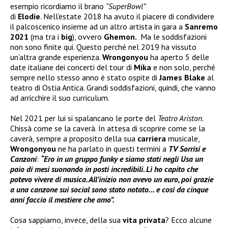
esempio ricordiamo il brano
“SuperBowl”
di
Elodie
. Nell’estate 2018 ha avuto il piacere di condividere
il palcoscenico insieme ad un altro artista in gara a
Sanremo
2021
(ma tra i
big
), ovvero
Ghemon.
Ma le soddisfazioni
non sono finite qui. Questo perché nel 2019 ha vissuto
un’altra grande esperienza.
Wrongonyou
ha aperto 5 delle
date italiane dei concerti del tour di
Mika
e non solo, perché
sempre nello stesso anno è stato ospite di
James Blake
al
teatro di Ostia Antica. Grandi soddisfazioni, quindi, che vanno
ad arricchire il suo curriculum.
Nel 2021 per lui si spalancano le porte del
Teatro Ariston
.
Chissà come se la caverà. In attesa di scoprire come se la
caverà, sempre a proposito della sua
carriera
musicale,
Wrongonyou
ne ha parlato in questi termini a
TV Sorrisi e
Canzoni
:
“Ero in un gruppo funky e siamo stati negli Usa un
paio di mesi suonando in posti incredibili. Lì ho capito che
potevo vivere di musica. All’inizio non avevo un euro, poi grazie
a una canzone sui social sono stato notato… e così da cinque
anni faccio il mestiere che amo”.
Cosa sappiamo, invece, della sua
vita privata
? Ecco alcune