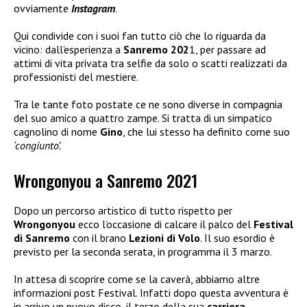
ovviamente
Instagram
.
Qui condivide con i suoi fan tutto ciò che lo riguarda da
vicino: dall’esperienza a
Sanremo 202
1, per passare ad
attimi di vita privata tra selfie da solo o scatti realizzati da
professionisti del mestiere.
Tra le tante foto postate ce ne sono diverse in compagnia
del suo amico a quattro zampe. Si tratta di un simpatico
cagnolino di nome
Gino
, che lui stesso ha definito come suo
‘congiunto’.
Wrongonyou a Sanremo 2021
Dopo un percorso artistico di tutto rispetto per
Wrongonyou
ecco l’occasione di calcare il palco del
Festival
di Sanremo
con il brano
Lezioni di Volo
. Il suo esordio è
previsto per la seconda serata, in programma il 3 marzo.
In attesa di scoprire come se la caverà, abbiamo altre
informazioni post Festival. Infatti dopo questa avventura è
in arrivo un nuovo disco, il terzo della sua
carriera.