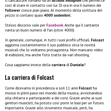
Il cantautore romano ha un
account Instagram
che permette
così di stare in contatto con lui. Di ora in ora il numero dei
follower
cresce pian piano. Al momento della scrittura del
pezzo si contano quasi
4000 sostenitori.
Stesso discorso vale per
Facebook
. Anche qui il cantante
vanta un buon numero di fan (oltre 4000).
In generale, comunque, in tutti i suoi profili ufficiali,
Folcast
aggiorna costantemente il suo pubblico circa le novità
musicali che lo vedranno protagonista. Non mancano video
di esibizioni, ma anche foto tratte da vari shooting.
Cosa sappiamo invece della
carriera
di
Daniele
?
La carriera di Folcast
Come dicevamo in precedenza a soli 11 anni
Folcast
ha
mosso in primi passi nel mondo della musica, avvicinandosi
alla chitarra e partecipando a dei corsi. Grazie anche ai suoi
genitori musicisti, ha potuto così porre le basi per un futuro
importante. Grazie allo strumento musicale, però, ha