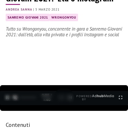
ANDREA SANNA
|
5 MARZO 2021
SANREMO GIOVANI 2021
WRONGONYOU
Tutto su Wrongonyou, concorrente in gara a Sanremo Giovani
2021: dall’età, alla vita privata e i profili Instagram e social
0:06 /
Ad
hub
Media
POWERED
1
/
2
1:40
BY
Contenuti