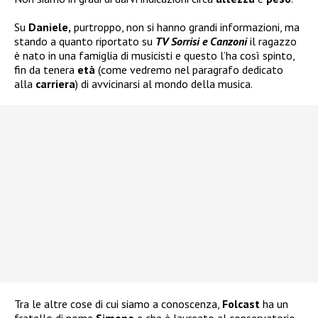
Su
Daniele,
purtroppo, non si hanno grandi informazioni, ma
stando a quanto riportato su
TV Sorrisi e Canzoni
il ragazzo
è nato in una famiglia di musicisti e questo l’ha così spinto,
fin da tenera
età
(come vedremo nel paragrafo dedicato
alla
carriera
) di avvicinarsi al mondo della musica.
Tra le altre cose di cui siamo a conoscenza,
Folcast
ha un
fratello di nome
Simone
e che è laureato al conservatorio