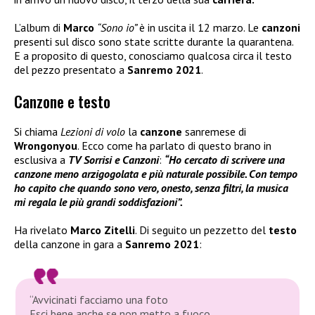
L’album di
Marco
“Sono io”
è in uscita il 12 marzo. Le
canzoni
presenti sul disco sono state scritte durante la quarantena.
E a proposito di questo, conosciamo qualcosa circa il testo
del pezzo presentato a
Sanremo 2021
.
Canzone e testo
Si chiama
Lezioni di volo
la
canzone
sanremese di
Wrongonyou
. Ecco come ha parlato di questo brano in
esclusiva a
TV Sorrisi e Canzoni
:
“Ho cercato di scrivere una
canzone meno arzigogolata e più naturale possibile. Con tempo
ho capito che quando sono vero, onesto, senza filtri, la musica
mi regala le più grandi soddisfazioni”.
Ha rivelato
Marco Zitelli
. Di seguito un pezzetto del
testo
della canzone in gara a
Sanremo 2021
:
“Avvicinati facciamo una foto
Esci bene anche se non metto a fuoco