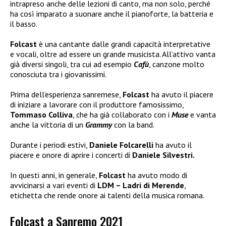
intrapreso anche delle lezioni di canto, ma non solo, perché
ha così imparato a suonare anche il pianoforte, la batteria e
il basso.
Folcast
è una cantante dalle grandi capacità interpretative
e vocali, oltre ad essere un grande musicista. All’attivo vanta
già diversi singoli, tra cui ad esempio
Cafù
, canzone molto
conosciuta tra i giovanissimi.
Prima dell’esperienza sanremese,
Folcast
ha avuto il piacere
di iniziare a lavorare con il produttore famosissimo,
Tommaso Colliva
, che ha già collaborato con i
Muse
e vanta
anche la vittoria di un
Grammy
con la band.
Durante i periodi estivi,
Daniele Folcarelli
ha avuto il
piacere e onore di aprire i concerti di
Daniele Silvestri.
In questi anni, in generale,
Folcast
ha avuto modo di
avvicinarsi a vari eventi di
LDM – Ladri di Merende
,
etichetta che rende onore ai talenti della musica romana.
Folcast a Sanremo 2021