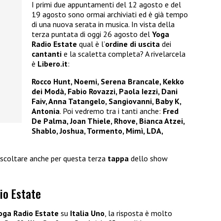
I primi due appuntamenti del 12 agosto e del
19 agosto sono ormai archiviati ed è già tempo
di una nuova serata in musica. In vista della
terza puntata di oggi 26 agosto del
Yoga
Radio Estate
qual è l’
ordine di uscita
dei
cantanti
e la scaletta completa? A rivelarcela
è
Libero.it
:
Rocco Hunt, Noemi, Serena Brancale, Kekko
dei Modà, Fabio Rovazzi, Paola Iezzi, Dani
Faiv, Anna Tatangelo, Sangiovanni, Baby K,
Antonia
. Poi vedremo tra i tanti anche:
Fred
De Palma, Joan Thiele, Rhove, Bianca Atzei,
Shablo, Joshua, Tormento, Mimì, LDA,
 ascoltare anche per questa terza
tappa
dello show
io Estate
oga Radio Estate
su
Italia Uno
, la risposta è molto