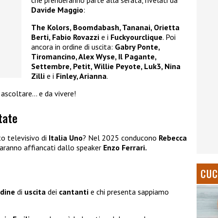
Davide Maggio
:
The Kolors, Boomdabash, Tananai, Orietta
Berti, Fabio Rovazzi
e i
Fuckyourclique
. Poi
ancora in ordine di uscita:
Gabry Ponte,
Tiromancino, Alex Wyse, Il Pagante,
Settembre, Petit, Willie Peyote, Luk3, Nina
Zilli
e i
Finley, Arianna
.
ascoltare… e da vivere!
tate
to televisivo di
Italia Uno
? Nel 2025 conducono
Rebecca
ranno affiancati dallo speaker
Enzo Ferrari.
CUC
rdine
di
uscita
dei
cantanti
e chi presenta
sappiamo