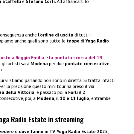
 Staffelli
e
Stefano Corti.
Ad affiancarli lo
conseguenza anche
l’ordine di uscita
di tutti i
piamo anche quali sono tutte le
tappe
di
Yoga Radio
gosto
a
Reggio Emilia
e
la puntata scorsa del
19
 gli artisti sarà
Modena
per due
puntate consecutive
,
a.
ui vi stiamo parlando non sono in diretta. Si tratta infatti
er la precisione questo mini tour ha preso il via
za della Vittoria
, è passato poi a
Forlì
il
2
 consecutive, poi, a
Modena
, il
10 e 11 luglio
, entrambe
oga Radio Estate in streaming
vedere e dove fanno in TV
Yoga Radio Estate 2025
,