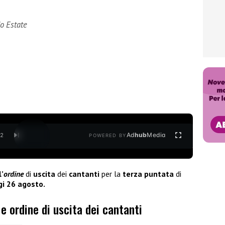
io Estate
Ad
hub
Media
/
2
POWERED BY
l’
ordine
di
uscita
dei
cantanti
per la
terza puntata
di
i 26 agosto.
e ordine di uscita dei cantanti