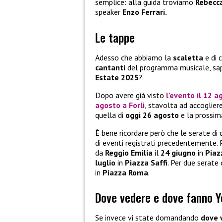
semplice: alla guida troviamo
Rebecca
speaker
Enzo Ferrari.
Le tappe
Adesso che abbiamo la
scaletta
e di 
cantanti
del programma musicale, sap
Estate 2025
?
Dopo avere già visto
l’evento il
12 a
agosto
a
Forlì
, stavolta ad accogliere
quella di
oggi 26 agosto
e la prossim
È bene ricordare però che le serate di c
di eventi registrati precedentemente. P
da
Reggio Emilia
il
24 giugno
in
Piaz
luglio
in
Piazza Saffi
. Per due serate
in
Piazza Roma
.
Dove vedere e dove fanno Y
Se invece vi state domandando
dove 