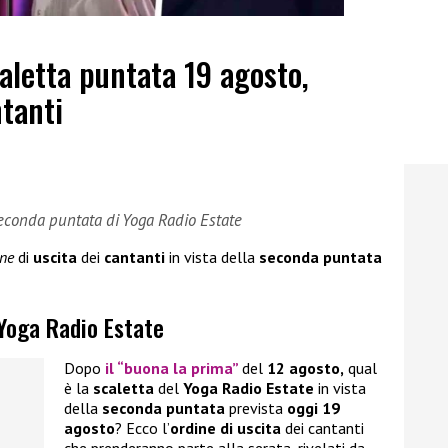
aletta puntata 19 agosto,
ntanti
 seconda puntata di Yoga Radio Estate
ine
di
uscita
dei
cantanti
in vista della
seconda puntata
 Yoga Radio Estate
Dopo
il “buona la prima”
del
12 agosto,
qual
è la
scaletta
del
Yoga Radio Estate
in vista
della
seconda puntata
prevista
oggi 19
agosto
? Ecco l’
ordine di uscita
dei cantanti
che prenderanno parte alla serata, rivelati da