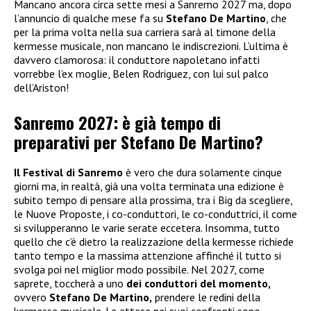
Mancano ancora circa sette mesi a Sanremo 2027 ma, dopo
l’annuncio di qualche mese fa su
Stefano De Martino
, che
per la prima volta nella sua carriera sarà al timone della
kermesse musicale, non mancano le indiscrezioni. L’ultima è
davvero clamorosa: il conduttore napoletano infatti
vorrebbe l’ex moglie, Belen Rodriguez, con lui sul palco
dell’Ariston!
Sanremo 2027: è già tempo di
preparativi per Stefano De Martino?
Il Festival di Sanremo
è vero che dura solamente cinque
giorni ma, in realtà, già una volta terminata una edizione è
subito tempo di pensare alla prossima, tra i Big da scegliere,
le Nuove Proposte, i co-conduttori, le co-conduttrici, il come
si svilupperanno le varie serate eccetera. Insomma, tutto
quello che c’è dietro la realizzazione della kermesse richiede
tanto tempo e la massima attenzione affinché il tutto si
svolga poi nel miglior modo possibile. Nel 2027, come
saprete, toccherà a uno
dei conduttori del momento,
ovvero
Stefano De Martino,
prendere le redini della