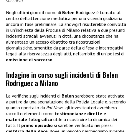
soccorso.
Negli ultimi giorni il nome di
Belen
Rodriguez è tornato al
centro dell’attenzione mediatica per una vicenda giudiziaria
ancora in fase preliminare. La showgirl risulterebbe coinvolta
in un’inchiesta della Procura di Milano relativa a due presunti
incidenti stradali avvenuti in città, una circostanza che ha
alimentato un acceso dibattito tra ricostruzioni
giornalistiche, smentite da parte della difesa e interrogativi
legati alla riservatezza degli atti, nell’ambito di un’ipotesi di
omissione di soccorso
.
Indagine in corso sugli incidenti di Belen
Rodriguez a Milano
Le verifiche sugli incidenti di
Belen
sarebbero state attivate
a partire da una segnalazione della Polizia Locale e, secondo
quanto riportato da
Rai News
, gli investigatori avrebbero
raccolto elementi come
testimonianze dirette e
materiale fotografico
utile a ricostruire la dinamica dei
fatti. Il
primo episodio
si sarebbe verificato nei pressi
dell’Arco della Pace
, dove un veicolo parcheggiato avrebbe