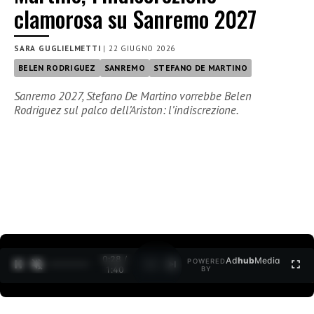
clamorosa su Sanremo 2027
SARA GUGLIELMETTI
|
22 GIUGNO 2026
BELEN RODRIGUEZ
SANREMO
STEFANO DE MARTINO
Sanremo 2027, Stefano De Martino vorrebbe Belen
Rodriguez sul palco dell’Ariston: l’indiscrezione.
0:29 /
Ad
hub
Media
POWERED
1
/
2
1:40
BY