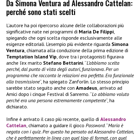
Da Simona Ventura ad Alessandro Cattelan:
perché sono stati scelti
L’autore ha poi ripercorso alcune delle collaborazioni più
significative nate nei programmi di
Maria De Filippi
,
spiegando che ogni scelta risponde esclusivamente alle
esigenze editoriali. L’esempio più evidente riguarda
Simona
Ventura
, chiamata alla conduzione della prima edizione di
Temptation Island Vip
, dove tra i protagonisti figurava
anche l’ex marito
Stefano Bettarini
. “
L’abbiamo scelta
perché, dal punto di vista degli autori, funzionava. Per un
programma che racconta le relazioni era perfetta. Era funzionale
alla trasmissione
“, ha spiegato Zanforlin. Lo stesso principio
sarebbe stato seguito anche con
Amadeus
, arrivato ad
Amici dopo i cinque Festival di Sanremo. “
Lo abbiamo voluto
perché era una persona estremamente competente
“, ha
dichiarato.
Infine è arrivato il caso più recente, quello di
Alessandro
Cattelan
, chiamato a guidare il gioco
Password
. “
Maria è
negata con i quiz. Per questo ha pensato ad Alessandro Cattelan,
che è perfettamente in linea con quel tipo di format, con quel