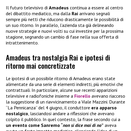
Il futuro televisivo di
Amadeus
continua a essere al centro
del dibattito mediatico, ma dalla
Rai
arrivano segnali
sempre più netti che riducono drasticamente le possibilità di
un suo ritorno. In parallelo, l’azienda sta già delineando
nuove strategie e nuovi volti su cui investire per la prossima
stagione, segnando un cambio di fase nella sua offerta di
intrattenimento.
Amadeus tra nostalgia Rai e ipotesi di
ritorno mai concretizzate
Le ipotesi di un possibile ritorno di Amadeus erano state
alimentate da una serie di elementi indiretti, più emotivi che
contrattuali. In particolare, alcune sue recenti apparizioni
televisive e radiofoniche insieme a
Fiorello
avevano riacceso
la suggestione di un riavvicinamento a Viale Mazzini. Durante
“La Pennicanza” del 4 giugno, il conduttore
era apparso
nostalgico
, lasciandosi andare a riflessioni che avevano
colpito il pubblico. In quel contesto, la frase secondo cui a
un evento come Sanremo “
non si dice mai di no
”
aveva