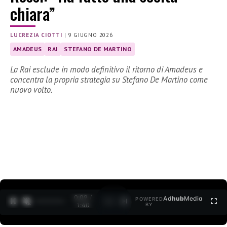
chiara”
LUCREZIA CIOTTI
|
9 GIUGNO 2026
AMADEUS
RAI
STEFANO DE MARTINO
La Rai esclude in modo definitivo il ritorno di Amadeus e
concentra la propria strategia su Stefano De Martino come
nuovo volto.
0:10 /
Ad
hub
Media
POWERED
1
/
2
1:40
BY