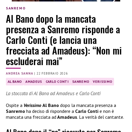
SANREMO
Al Bano dopo la mancata
presenza a Sanremo risponde a
Carlo Conti (e lancia una
frecciata ad Amadeus): “Non mi
escluderai mai”
ANDREA SANNA
|
22 FEBBRAIO 2026
AL BANO
AMADEUS
CARLO CONTI
SANREMO
VERISSIMO
La stoccata di Al Bano ad Amadeus e Carlo Conti
Ospite a
Verissimo
Al Bano
dopo la mancata presenza a
Sanremo
ha deciso di rispondere a
Carlo Conti
e non è
mancata una frecciata ad
Amadeus
. La verità del cantante.
Al Bano dopo il “no” ricevuto per Sanremo